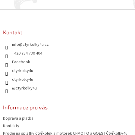
Z
á
p
a
Kontakt
t
info
@
ctyrkolky4u.cz
í
+420 734 730 404
Facebook
ctyrkolky4u
ctyrkolky4u
@ctyrkolky4u
Informace pro vás
Doprava a platba
Kontakty
Prodej na splátky čtyřkolek a motorek CFMOTO a GOES | Čtyřkolky4u