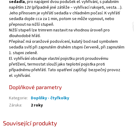
sedadla
, pro napájení dvou podušek el. vyhřívání, s palubním
napětím 12V (případně jiné zátěže – vyhřívací rukojeti, vesta…).
Jeho přínosem je vyhřátí sedadla v chladném počasí. K vyhřátí
sedadla dojde cca za 1 min, potom se může vypnout, nebo
přepnout na nižší stupeň.
Nižší stupeň lze trimrem nastavit na vhodnou úroveň pro
dlouhodobé hřátí.
Přepínač má oranžové podsvícení, kulatý bod nad symbolem
sedadla svítí při zapnutém druhém stupni červeně, při zapnutém
1. stupni zeleně.
El. vyhřívání obsahuje vlastní pojistku proti proudovému
přetížení, termostat slouží jako teplotní pojistka proti
případnému přehřátí. Tato opatření zajišťují bezpečný provoz
el. vyhřívání.
Doplňkové parametry
Kategorie
:
Doplňky - čtyřkolky
Záruka
:
2 roky
Související produkty