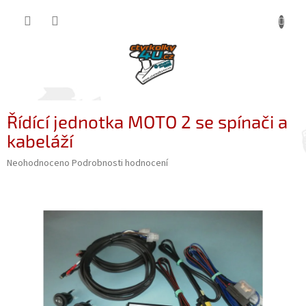
Přejít
NÁKUP
na
obsah
KOŠÍK
Řídící jednotka MOTO 2 se spínači a
kabeláží
Průměrné
Neohodnoceno
Podrobnosti hodnocení
hodnocení
produktu
je
0,0
z
5
hvězdiček.