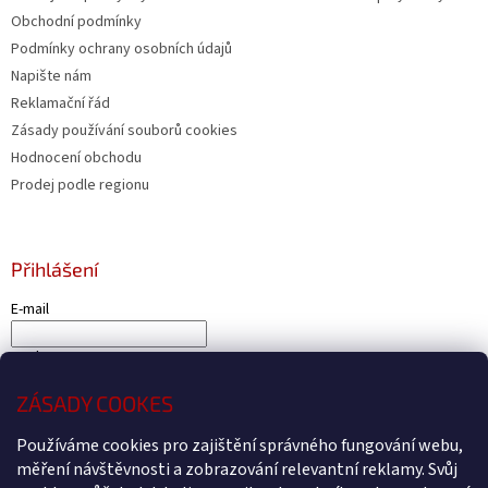
Obchodní podmínky
Podmínky ochrany osobních údajů
Napište nám
Reklamační řád
Zásady používání souborů cookies
Hodnocení obchodu
Prodej podle regionu
Přihlášení
E-mail
Heslo
ZÁSADY COOKES
PŘIHLÁSIT SE
Nová registrace
Zapomenuté heslo
Používáme cookies pro zajištění správného fungování webu,
měření návštěvnosti a zobrazování relevantní reklamy. Svůj