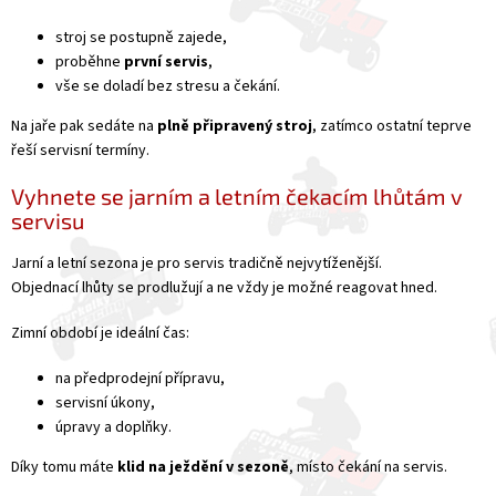
stroj se postupně zajede,
proběhne
první servis
,
vše se doladí bez stresu a čekání.
Na jaře pak sedáte na
plně připravený stroj
, zatímco ostatní teprve
řeší servisní termíny.
Vyhnete se jarním a letním čekacím lhůtám v
servisu
Jarní a letní sezona je pro servis tradičně nejvytíženější.
Objednací lhůty se prodlužují a ne vždy je možné reagovat hned.
Zimní období je ideální čas:
na předprodejní přípravu,
servisní úkony,
úpravy a doplňky.
Díky tomu máte
klid na ježdění v sezoně
, místo čekání na servis.