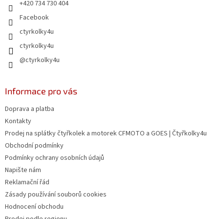
r
+420 734 730 404
v
Facebook
k
y
ctyrkolky4u
v
ctyrkolky4u
ý
p
@ctyrkolky4u
i
s
u
Informace pro vás
Doprava a platba
Kontakty
Prodej na splátky čtyřkolek a motorek CFMOTO a GOES | Čtyřkolky4u
Obchodní podmínky
Podmínky ochrany osobních údajů
Napište nám
Reklamační řád
Zásady používání souborů cookies
Hodnocení obchodu
Prodej podle regionu