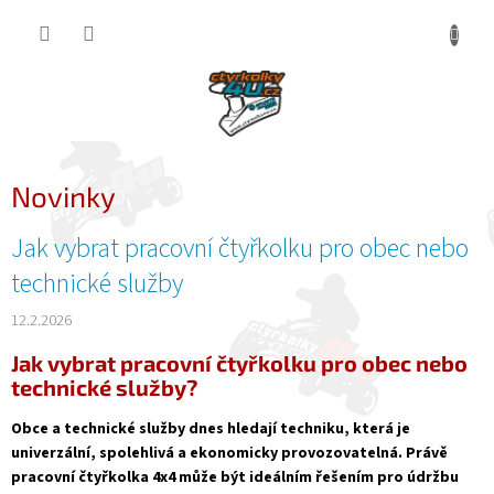
Přejít
NÁKUP
na
obsah
KOŠÍK
Novinky
V
Jak vybrat pracovní čtyřkolku pro obec nebo
ý
technické služby
p
i
12.2.2026
s
Jak vybrat pracovní čtyřkolku pro obec nebo
č
technické služby?
l
á
Obce a technické služby dnes hledají techniku, která je
n
univerzální, spolehlivá a ekonomicky provozovatelná. Právě
k
pracovní čtyřkolka 4x4 může být ideálním řešením pro údržbu
ů