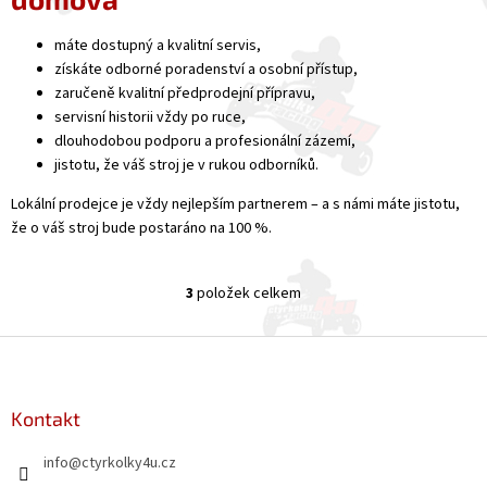
máte dostupný a kvalitní servis,
získáte odborné poradenství a osobní přístup,
zaručeně kvalitní předprodejní přípravu,
servisní historii vždy po ruce,
dlouhodobou podporu a profesionální zázemí,
jistotu, že váš stroj je v rukou odborníků.
Lokální prodejce je vždy nejlepším partnerem – a s námi máte jistotu,
že o váš stroj bude postaráno na 100 %.
3
položek celkem
O
v
l
Z
á
á
d
p
a
a
Kontakt
c
t
í
info
@
ctyrkolky4u.cz
í
p