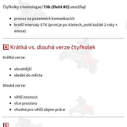
Čtyřkolky s homologací
T3b (žluté RZ)
umožňují:
provoz na pozemních komunikacích
kratší intervaly STK (první je po 4 letech, poté každé 2 roky +
emise)
4️⃣ Krátká vs. dlouhá verze čtyřkolek
Krátká verze:
obratnější
ideální do města
Dlouhá verze:
větší nosnost
více prostoru
vhodná pro větší objem práce
5️⃣