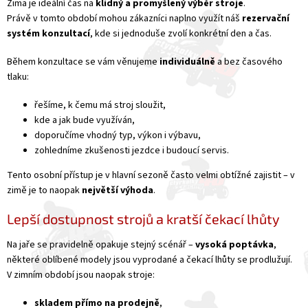
Zima je ideální čas na
klidný a promyšlený výběr stroje
.
Právě v tomto období mohou zákazníci naplno využít náš
rezervační
systém konzultací
, kde si jednoduše zvolí konkrétní den a čas.
Během konzultace se vám věnujeme
individuálně
a bez časového
tlaku:
řešíme, k čemu má stroj sloužit,
kde a jak bude využíván,
doporučíme vhodný typ, výkon i výbavu,
zohledníme zkušenosti jezdce i budoucí servis.
Tento osobní přístup je v hlavní sezoně často velmi obtížné zajistit – v
zimě je to naopak
největší výhoda
.
Lepší dostupnost strojů a kratší čekací lhůty
Na jaře se pravidelně opakuje stejný scénář –
vysoká poptávka
,
některé oblíbené modely jsou vyprodané a čekací lhůty se prodlužují.
V zimním období jsou naopak stroje:
skladem přímo na prodejně
,