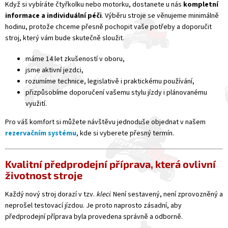
Když si vybíráte čtyřkolku nebo motorku, dostanete u nás
kompletní
informace a individuální péči
. Výběru stroje se věnujeme minimálně
hodinu, protože chceme přesně pochopit vaše potřeby a doporučit
stroj, který vám bude skutečně sloužit.
máme 14 let zkušeností v oboru,
jsme aktivní jezdci,
rozumíme technice, legislativě i praktickému používání,
přizpůsobíme doporučení vašemu stylu jízdy i plánovanému
využití.
Pro váš komfort si můžete návštěvu jednoduše objednat v našem
rezervačním systému
, kde si vyberete přesný termín.
Kvalitní předprodejní příprava, která ovlivní
životnost stroje
Každý nový stroj dorazí v tzv.
kleci
. Není sestavený, není zprovozněný a
neprošel testovací jízdou. Je proto naprosto zásadní, aby
předprodejní příprava byla provedena správně a odborně.