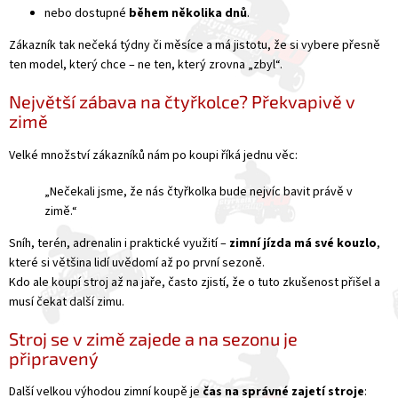
nebo dostupné
během několika dnů
.
Zákazník tak nečeká týdny či měsíce a má jistotu, že si vybere přesně
ten model, který chce – ne ten, který zrovna „zbyl“.
Největší zábava na čtyřkolce? Překvapivě v
zimě
Velké množství zákazníků nám po koupi říká jednu věc:
„Nečekali jsme, že nás čtyřkolka bude nejvíc bavit právě v
zimě.“
Sníh, terén, adrenalin i praktické využití –
zimní jízda má své kouzlo
,
které si většina lidí uvědomí až po první sezoně.
Kdo ale koupí stroj až na jaře, často zjistí, že o tuto zkušenost přišel a
musí čekat další zimu.
Stroj se v zimě zajede a na sezonu je
připravený
Další velkou výhodou zimní koupě je
čas na správné zajetí stroje
: