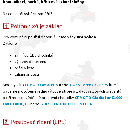
komunikací, parků, hřbitovů i zimní služby.
Na co se při výběru zaměřit?
1️⃣ Pohon 4x4 je základ
Pro komunální použití doporučujeme vždy
4x4 pohon
.
Zvládne:
zimní údržbu chodníků
výjezdy do terénu
práci v lese
tahání přívěsu
Modely jako
CFMOTO X520 EPS
nebo
GOES Terrox 500 EPS
které
patří mezi oblíbené jednoválcové stroje a z dvouválcových pracantů
patří mezi osvědčené pracovní čtyřkolky
CFMOTO Gladiator X1000 -
OVERLAND, G3
nebo
GOES TERROX 1000 LIMITED
.
2️⃣ Posilovač řízení (EPS)