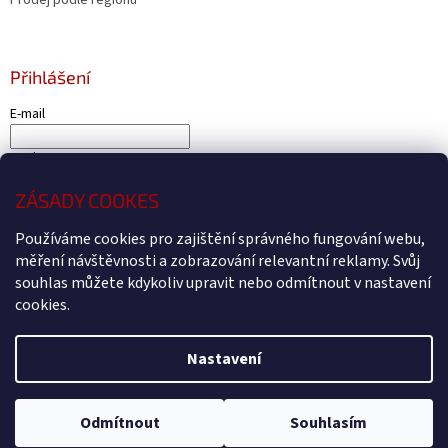
Přihlášení
E-mail
Heslo
ZÁSADY COOKES
PŘIHLÁSIT SE
Nová registrace
Zapomenuté heslo
Používáme cookies pro zajištění správného fungování webu,
měření návštěvnosti a zobrazování relevantní reklamy. Svůj
souhlas můžete kdykoliv upravit nebo odmítnout v nastavení
cookies.
Vytvořil Shoptet
Nastavení
Copyright 2026
Čtyřkolky4U - Prodej a servis čtyřkolek Kryry
.
Všechna práva vyhrazena.
Upravit nastavení cookies
Odmítnout
Souhlasím
Webdesign by
BEOM.cz
.