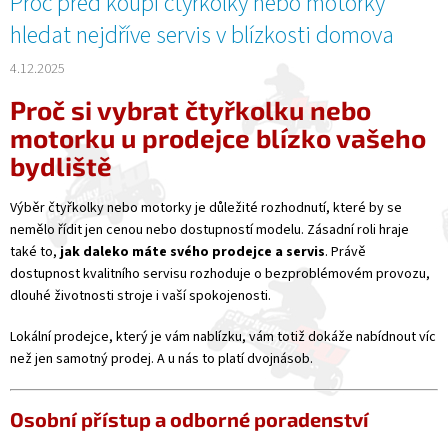
Proč před koupí čtyřkolky nebo motorky
hledat nejdříve servis v blízkosti domova
4.12.2025
Proč si vybrat čtyřkolku nebo
motorku u prodejce blízko vašeho
bydliště
Výběr čtyřkolky nebo motorky je důležité rozhodnutí, které by se
nemělo řídit jen cenou nebo dostupností modelu. Zásadní roli hraje
také to,
jak daleko máte svého prodejce a servis
. Právě
dostupnost kvalitního servisu rozhoduje o bezproblémovém provozu,
dlouhé životnosti stroje i vaší spokojenosti.
Lokální prodejce, který je vám nablízku, vám totiž dokáže nabídnout víc
než jen samotný prodej. A u nás to platí dvojnásob.
Osobní přístup a odborné poradenství