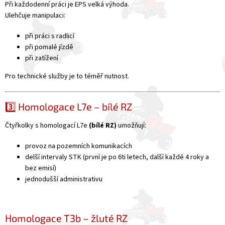
Při každodenní práci je EPS velká výhoda.
Ulehčuje manipulaci:
při práci s radlicí
při pomalé jízdě
při zatížení
Pro technické služby je to téměř nutnost.
3️⃣ Homologace L7e – bílé RZ
Čtyřkolky s homologací L7e
(bílé RZ)
umožňují:
provoz na pozemních komunikacích
delší intervaly STK (první je po 6ti letech, další každé 4 roky a
bez emisí)
jednodušší administrativu
Homologace T3b – žluté RZ