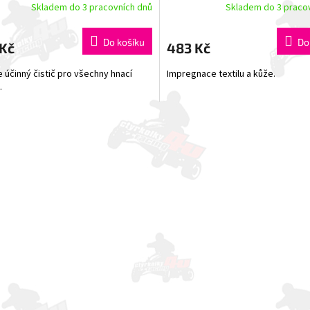
Skladem do 3 pracovních dnů
Skladem do 3 praco
Do košíku
Do
 Kč
483 Kč
 účinný čistič pro všechny hnací
Impregnace textilu a kůže.
.
O
v
l
á
d
a
c
í
p
r
v
k
y
v
ý