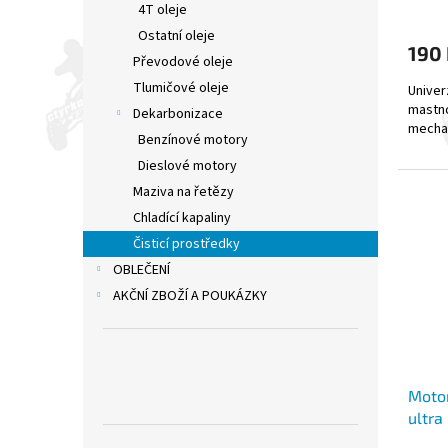
4T oleje
Ostatní oleje
190
Převodové oleje
Tlumičové oleje
Univer
mastno
Dekarbonizace
mechan
Benzínové motory
Dieslové motory
Maziva na řetězy
Chladící kapaliny
Čisticí prostředky
OBLEČENÍ
AKČNÍ ZBOŽÍ A POUKÁZKY
Moto
ultr