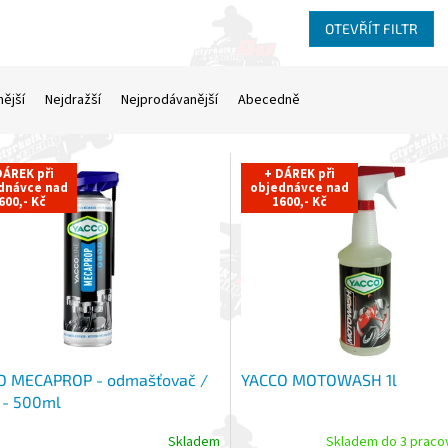
OTEVŘÍT FILTR
nější
Nejdražší
Nejprodávanější
Abecedně
DÁREK při
+ DÁREK při
dnávce nad
objednávce nad
600,- Kč
1600,- Kč
O MECAPROP - odmašťovač /
YACCO MOTOWASH 1l
č - 500ml
Skladem
Skladem do 3 praco