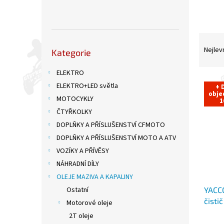
n
e
l
Ř
Přeskočit
a
Nejlev
Kategorie
kategorie
z
e
ELEKTRO
V
n
ELEKTRO+LED světla
+ 
ý
í
obje
MOTOCYKLY
1
p
p
ČTYŘKOLKY
i
r
s
DOPLŇKY A PŘÍSLUŠENSTVÍ CFMOTO
o
p
d
DOPLŇKY A PŘÍSLUŠENSTVÍ MOTO A ATV
r
u
VOZÍKY A PŘÍVĚSY
o
k
NÁHRADNÍ DÍLY
d
t
OLEJE MAZIVA A KAPALINY
u
ů
YACC
Ostatní
k
čisti
t
Motorové oleje
ů
2T oleje