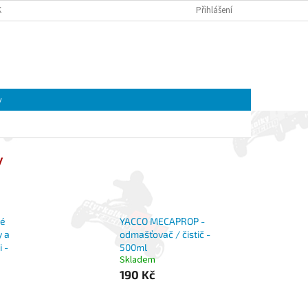
K A MOTOREK CFMOTO A GOES | ČTYŘKOLKY4U
Přihlášení
OBCHODNÍ PODMÍNKY
NÁKUPNÍ
Prázdný košík
KOŠÍK
y
y
vé
YACCO MECAPROP -
y a
odmašťovač / čistič -
 -
500ml
Skladem
190 Kč