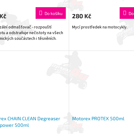
Do košíku
Do
 Kč
280 Kč
zální odmašťovač - rozpouští
Mycí prostředek na motocykly.
tu a odstraňuje nečistoty na všech
ických součástech i těsněních.
rex CHAIN CLEAN Degreaser
Motorex PROTEX 500ml
a power 500ml