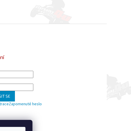
ní
IT SE
trace
Zapomenuté heslo