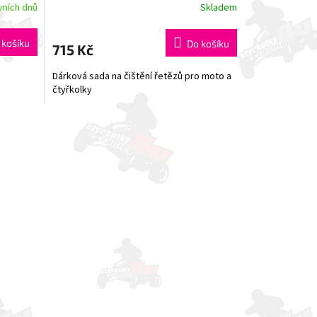
vních dnů
Skladem
 košíku
Do košíku
715 Kč
Dárková sada na čištění řetězů pro moto a
čtyřkolky