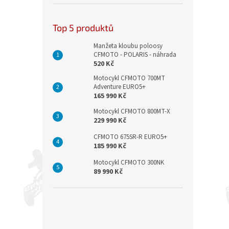
Top 5 produktů
Manžeta kloubu poloosy
CFMOTO - POLARIS - náhrada
520 Kč
Motocykl CFMOTO 700MT
Adventure EURO5+
165 990 Kč
Motocykl CFMOTO 800MT-X
229 990 Kč
CFMOTO 675SR-R EURO5+
185 990 Kč
Motocykl CFMOTO 300NK
89 990 Kč