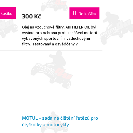
 košíku
Do košíku
300 Kč
Olej na vzduchové filtry. AIR FILTER OIL byl
vyvinut pro ochranu proti zanášení motorů
vybavených sportovními vzduchovými
filtry. Testovaný a osvědčený v
motoristickém sportu....
MOTUL - sada na čištění řetězů pro
čtyřkolky a motocykly