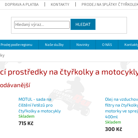
DOPRAVA A PLATBA
KONTAKTY
PRODEJ NA SPLÁTKY ČTYŘKOLE
HLEDAT
Prodej podle regionu
Naše služby
Novinky
O NÁS
Kontakt
dky
icí prostředky na čtyřkolky a motocykl
odávanější
MOTUL - sada na
Olej na vzducho
čištění řetězů pro
filtry na čtyřkolk
čtyřkolky a motocykly
motorky ve spreji
Skladem
400ml
Skladem
715 Kč
300 Kč