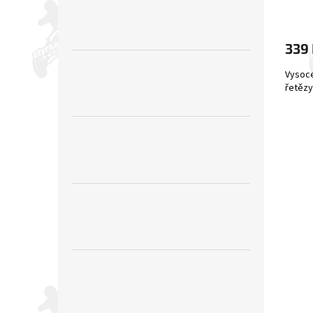
339
Vysoce
řetězy