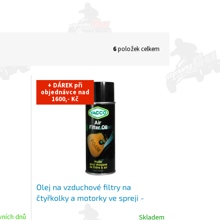
6
položek celkem
+ DÁREK při
objednávce nad
1600,- Kč
Olej na vzduchové filtry na
čtyřkolky a motorky ve spreji -
400ml
vních dnů
Skladem