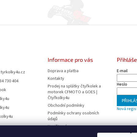
Informace pro vás
Přihláše
Doprava a platba
E-mail
ctyrkolky4u.cz
Kontakty
34 730 404
Heslo
Prodej na splátky čtyřkolek a
ook
motorek CFMOTO a GOES |
Čtyřkolky4u
lky4u
PŘIHLÁS
Obchodní podmínky
lky4u
Nová regis
Podmínky ochrany osobních
kolky4u
údajů
Napište nám
Reklamační řád