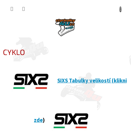
Přejít
NÁKUP
na
obsah
KOŠÍK
CYKLO
SIXS Tabulky velikostí (klikni
zde
)