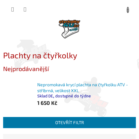
Přejít
NÁKUP
na
obsah
KOŠÍK
Plachty na čtyřkolky
Nejprodávanější
Nepromokavá krycí plachta na čtyřkolku ATV -
stříbrná, velikost XXL
Sklad DE, dostupné do týdne
1 650 Kč
OTEVŘÍT FILTR
Ř