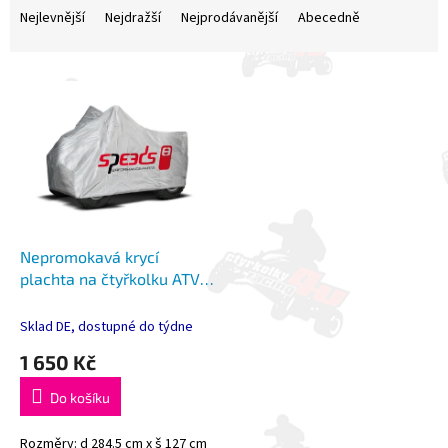
a
Nejlevnější
Nejdražší
Nejprodávanější
Abecedně
z
e
V
n
ý
í
p
p
i
r
s
o
p
d
r
u
o
k
d
t
Nepromokavá krycí
u
ů
plachta na čtyřkolku ATV -
k
stříbrná, velikost XXL
t
Sklad DE, dostupné do týdne
ů
1 650 Kč
Do košíku
Rozměry: d 284.5 cm x š 127 cm