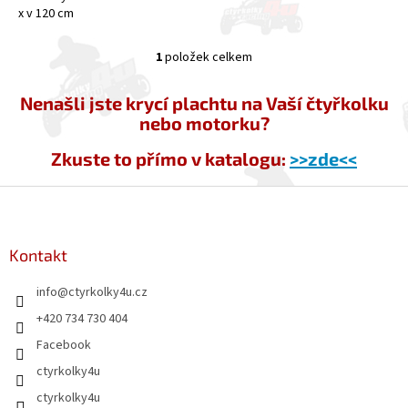
x v 120 cm
1
položek celkem
O
v
l
Nenašli jste krycí plachtu na Vaší čtyřkolku
á
nebo motorku?
d
a
Zkuste to přímo v katalogu:
>>zde<<
c
í
Z
p
á
r
p
v
a
Kontakt
k
y
t
v
info
@
ctyrkolky4u.cz
í
ý
+420 734 730 404
p
i
Facebook
s
ctyrkolky4u
u
ctyrkolky4u