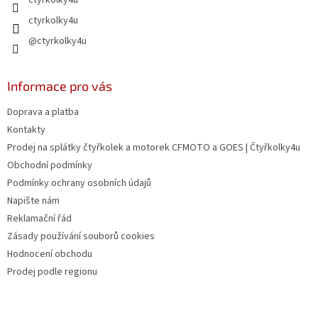
ctyrkolky4u
v
ctyrkolky4u
ý
p
@ctyrkolky4u
i
s
u
Informace pro vás
Doprava a platba
Kontakty
Prodej na splátky čtyřkolek a motorek CFMOTO a GOES | Čtyřkolky4u
Obchodní podmínky
Podmínky ochrany osobních údajů
Napište nám
Reklamační řád
Zásady používání souborů cookies
Hodnocení obchodu
Prodej podle regionu