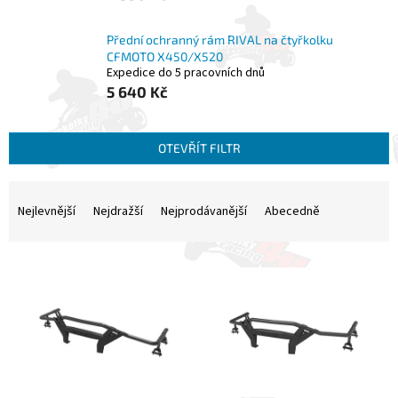
Přední ochranný rám RIVAL na čtyřkolku
CFMOTO X450/X520
Expedice do 5 pracovních dnů
5 640 Kč
OTEVŘÍT FILTR
Ř
a
Nejlevnější
Nejdražší
Nejprodávanější
Abecedně
z
e
V
n
ý
í
p
p
i
r
s
o
p
d
r
u