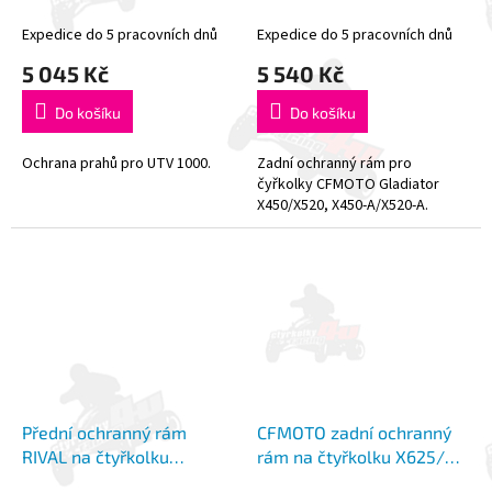
X450/X520
Expedice do 5 pracovních dnů
Expedice do 5 pracovních dnů
5 045 Kč
5 540 Kč
Do košíku
Do košíku
Ochrana prahů pro UTV 1000.
Zadní ochranný rám pro
čyřkolky CFMOTO Gladiator
X450/X520, X450-A/X520-A.
Přední ochranný rám
CFMOTO zadní ochranný
RIVAL na čtyřkolku
rám na čtyřkolku X625/
CFMOTO X450/X520
X625-A