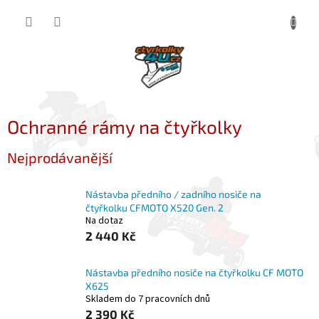
Přejít
NÁKUP
na
obsah
KOŠÍK
Ochranné rámy na čtyřkolky
Nejprodávanější
Nástavba předního / zadního nosiče na
čtyřkolku CFMOTO X520 Gen. 2
Na dotaz
2 440 Kč
Nástavba předního nosiče na čtyřkolku CF MOTO
X625
Skladem do 7 pracovních dnů
2 390 Kč