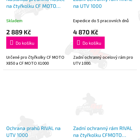
na čtyřkolku CF MOTO
na UTV 1000
X1000 / X850
Skladem
Expedice do 5 pracovních dnů
2 889 Kč
4 870 Kč
Do košíku
Do košíku
Určené pro čtyřkolky CF MOTO
Zadní ochranný ocelový rám pro
X850 a CF MOTO X1000
UTV 1000.
Ochrana prahů RIVAL na
Zadní ochranný rám RIVAL
UTV 1000
na čtyřkolku CFMOTO