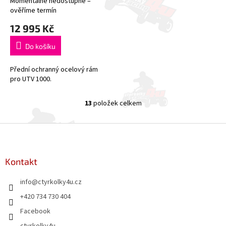
Momentálně nedostupné –
ověříme termín
12 995 Kč
Do košíku
Přední ochranný ocelový rám
pro UTV 1000.
13
položek celkem
O
v
l
Z
á
á
d
p
a
a
Kontakt
c
t
í
info
@
ctyrkolky4u.cz
í
p
r
+420 734 730 404
v
Facebook
k
y