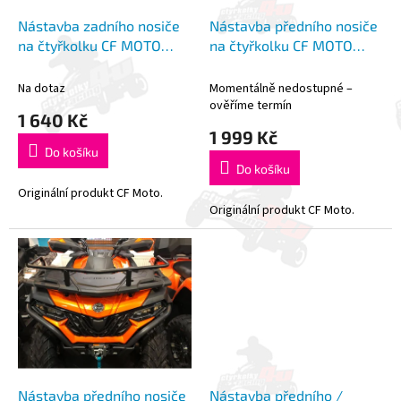
o
k
d
t
Nástavba zadního nosiče
Nástavba předního nosiče
u
ů
na čtyřkolku CF MOTO
na čtyřkolku CF MOTO
k
X450 | X520
X450 | X520
t
Na dotaz
Momentálně nedostupné –
ů
ověříme termín
1 640 Kč
1 999 Kč
Do košíku
Do košíku
Originální produkt CF Moto.
Originální produkt CF Moto.
Nástavba předního nosiče
Nástavba předního /