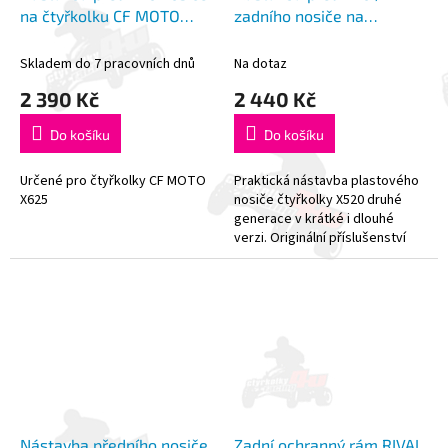
na čtyřkolku CF MOTO
zadního nosiče na
X625
čtyřkolku CFMOTO X520
Gen. 2
Skladem do 7 pracovních dnů
Na dotaz
2 390 Kč
2 440 Kč
Do košíku
Do košíku
Určené pro čtyřkolky CF MOTO
Praktická nástavba plastového
X625
nosiče čtyřkolky X520 druhé
generace v krátké i dlouhé
verzi. Originální příslušenství
CFMOTO. UNIVERZÁLNÍ
KONSTRUKCE PRO PŘEDNÍ...
Nástavba předního nosiče
Zadní ochranný rám RIVAL