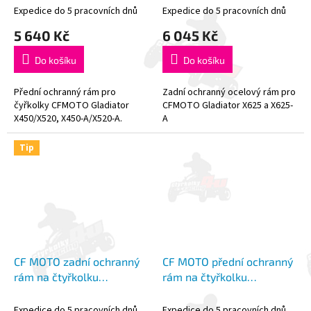
Expedice do 5 pracovních dnů
Expedice do 5 pracovních dnů
5 640 Kč
6 045 Kč
Do košíku
Do košíku
Přední ochranný rám pro
Zadní ochranný ocelový rám pro
čyřkolky CFMOTO Gladiator
CFMOTO Gladiator X625 a X625-
X450/X520, X450-A/X520-A.
A
Tip
CF MOTO zadní ochranný
CF MOTO přední ochranný
rám na čtyřkolku
rám na čtyřkolku
X850/X1000
X850/X1000
Expedice do 5 pracovních dnů
Expedice do 5 pracovních dnů