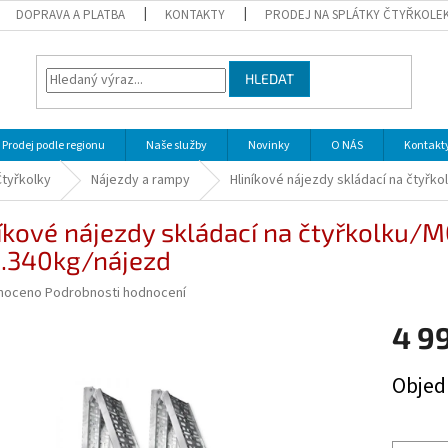
DOPRAVA A PLATBA
KONTAKTY
PRODEJ NA SPLÁTKY ČTYŘKOLE
HLEDAT
Prodej podle regionu
Naše služby
Novinky
O NÁS
Kontakt
Čtyřkolky
Nájezdy a rampy
Hliníkové nájezdy skládací na čtyř
íkové nájezdy skládací na čtyřkolku/
.340kg/nájezd
né
noceno
Podrobnosti hodnocení
ní
4 9
u
Měrná
Obje
cena:
ek.