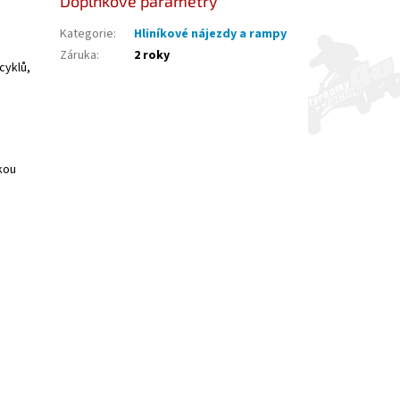
Doplňkové parametry
Kategorie
:
Hliníkové nájezdy a rampy
Záruka
:
2 roky
cyklů,
kou