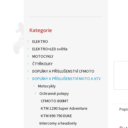
n
e
l
Přeskočit
Kategorie
kategorie
ELEKTRO
ELEKTRO+LED světla
MOTOCYKLY
ČTYŘKOLKY
DOPLŇKY A PŘÍSLUŠENSTVÍ CFMOTO
DOPLŇKY A PŘÍSLUŠENSTVÍ MOTO A ATV
Motocykly
Ochranné polepy
CFMOTO 800MT
KTM 1290 Super Adventure
Popi
KTM 890 790 DUKE
Intercomy a headsety