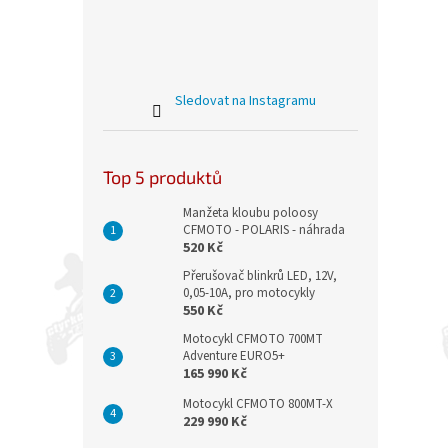
Sledovat na Instagramu
Top 5 produktů
Manžeta kloubu poloosy
CFMOTO - POLARIS - náhrada
520 Kč
Přerušovač blinkrů LED, 12V,
0,05-10A, pro motocykly
550 Kč
Motocykl CFMOTO 700MT
Adventure EURO5+
165 990 Kč
Motocykl CFMOTO 800MT-X
229 990 Kč