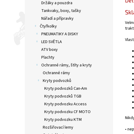
Det
Držáky a pouzdra
Tankvaky, boxy, tašky
Skl
Nářadí a přípravky
Velmi
Čtyřkolky
trakt
PNEUMATIKY A DISKY
Vlast
LED SVĚTLA
ATV boxy
Plachty
Ochranné rámy, štíty a kryty
Ochranné rámy
Kryty podvozků
Kryty podvozků Can-Am
Kryty podvozků TGB
Kryty podvozku Access
Kryty podvozku CF MOTO
Nik
Kryty podvozku KTM
Rozšiřovací lemy
•
nep