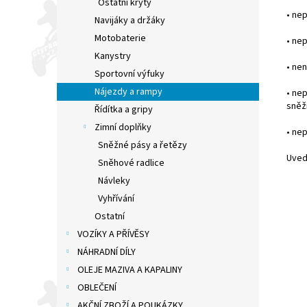
Ostatní kryty
•
nep
Navijáky a držáky
Motobaterie
•
nep
Kanystry
•
nen
Sportovní výfuky
Nájezdy a rampy
•
nep
sněž
Řídítka a gripy
Zimní doplňky
•
nep
Sněžné pásy a řetězy
Uved
Sněhové radlice
Návleky
Vyhřívání
Ostatní
VOZÍKY A PŘÍVĚSY
NÁHRADNÍ DÍLY
OLEJE MAZIVA A KAPALINY
OBLEČENÍ
AKČNÍ ZBOŽÍ A POUKÁZKY