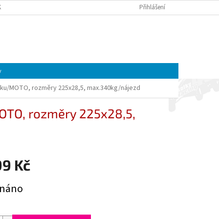
K A MOTOREK CFMOTO A GOES | ČTYŘKOLKY4U
Přihlášení
OBCHODNÍ PODMÍNKY
NÁKUPNÍ
Prázdný košík
KOŠÍK
y
kolku/MOTO, rozměry 225x28,5, max.340kg/nájezd
MOTO, rozměry 225x28,5,
99 Kč
dnáno