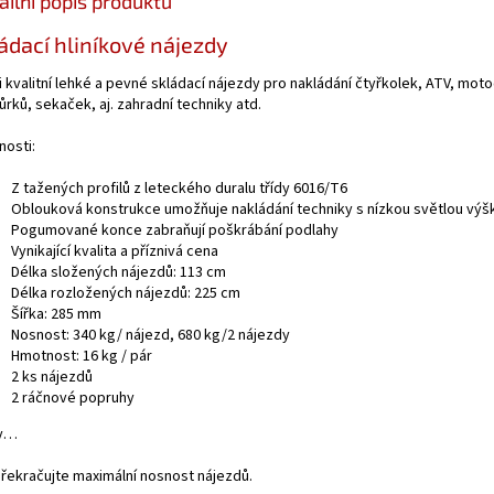
ailní popis produktu
ádací hliníkové nájezdy
 kvalitní lehké a pevné skládací nájezdy pro nakládání čtyřkolek, ATV, moto
ůrků, sekaček, aj. zahradní techniky atd.
nosti:
Z tažených profilů z leteckého duralu třídy 6016/T6
Oblouková konstrukce umožňuje nakládání techniky s nízkou světlou výš
Pogumované konce zabraňují poškrábání podlahy
Vynikající kvalita a příznivá cena
Délka složených nájezdů: 113 cm
Délka rozložených nájezdů: 225 cm
Šířka: 285 mm
Nosnost: 340 kg/ nájezd, 680 kg/2 nájezdy
Hmotnost: 16 kg / pár
2 ks nájezdů
2 ráčnové popruhy
dy…
řekračujte maximální nosnost nájezdů.