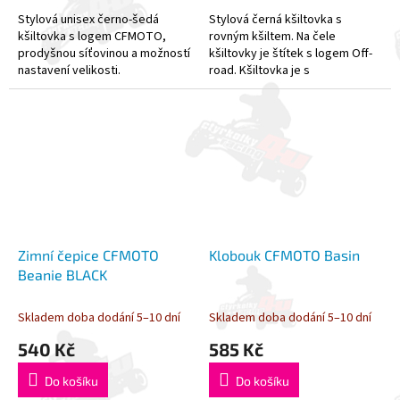
Stylová unisex černo-šedá
Stylová černá kšiltovka s
kšiltovka s logem CFMOTO,
rovným kšiltem. Na čele
prodyšnou síťovinou a možností
kšiltovky je štítek s logem Off-
nastavení velikosti.
road. Kšiltovka je s
nastavitelným zapínáním
snapback.
Zimní čepice CFMOTO
Klobouk CFMOTO Basin
Beanie BLACK
Skladem doba dodání 5–10 dní
Skladem doba dodání 5–10 dní
540 Kč
585 Kč
Do košíku
Do košíku