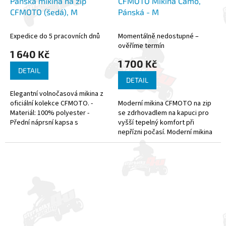
Pánská mikina na zip
CFMOTO Mikina Camo,
CFMOTO (šedá), M
Pánská - M
Expedice do 5 pracovních dnů
Momentálně nedostupné –
ověříme termín
1 640 Kč
1 700 Kč
DETAIL
DETAIL
Elegantní volnočasová mikina z
oficiální kolekce CFMOTO. -
Moderní mikina CFMOTO na zip
Materiál: 100% polyester -
se zdrhovadlem na kapuci pro
Přední náprsní kapsa s
vyšší tepelný komfort při
barevným logem
nepřízni počasí. Moderní mikina
CFMoto na zip se zdrhovadlem
na kapuci pro vyšší tepelný...