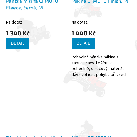
Pánská mikina CFMOTO
Mikina CFMOTO Finish, M
Fleece, černá, M
Na dotaz
Na dotaz
1 340 Kč
1 440 Kč
DETAIL
DETAIL
Pohodlná pánská mikina s
kapucí, navy. Ležérní a
pohodlné, strečový materiál
dává volnost pohybu při všech
aktivitách. * Pulovr s kulatým
výstřihem se snadno obléká a
rychle...