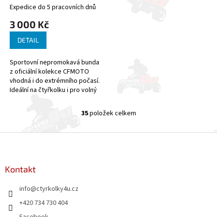
Expedice do 5 pracovních dnů
3 000 Kč
DETAIL
Sportovní nepromokavá bunda
z oficiální kolekce CFMOTO
vhodná i do extrémního počasí.
Ideální na čtyřkolku i pro volný
čas. - Materiál: 100% polyester,
utěsnění švů laminovanou...
35
položek celkem
O
v
l
Z
á
á
d
p
a
a
Kontakt
c
t
í
info
@
ctyrkolky4u.cz
í
p
r
+420 734 730 404
v
Facebook