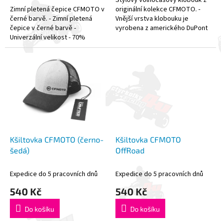
Stylový volnočasový klobouk z
Zimní pletená čepice CFMOTO v
originální kolekce CFMOTO. -
černé barvě. - Zimní pletená
Vnější vrstva klobouku je
čepice v černé barvě -
vyrobena z amerického DuPont
Univerzální velikost - 70%
Teflonu, který je odolný
polyester, 30% bavlna
stříkající vodě zvenku a potu...
Kšiltovka CFMOTO (černo-
Kšiltovka CFMOTO
šedá)
OffRoad
Expedice do 5 pracovních dnů
Expedice do 5 pracovních dnů
540 Kč
540 Kč
Do košíku
Do košíku