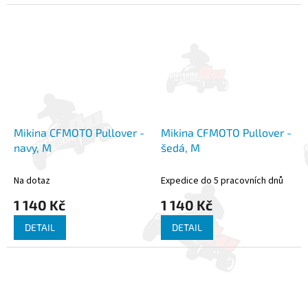
vlákno - Stálobarevné,
bavlna, 40 % polyester
prodyšné, antistatické -
Otevřená kapsa na hrudi
Mikina CFMOTO Pullover -
Mikina CFMOTO Pullover -
navy, M
šedá, M
Na dotaz
Expedice do 5 pracovních dnů
1 140 Kč
1 140 Kč
DETAIL
DETAIL