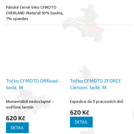
Pánské černé triko CFMOTO
OVERLAND. Materiál 93% bavlna,
7% spandex
Tričko CFMOTO OffRoad -
Tričko CFMOTO ZFORCE
šedá, M
Cartoon, šedé, M
Momentálně nedostupné –
Expedice do 5 pracovních dnů
ověříme termín
620 Kč
620 Kč
DETAIL
DETAIL