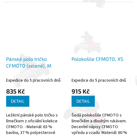
zádech. Materiál: 70 % bavlna,
bavlna, 40 % polyester
30% polyfibra
Pánské polo tričko
Polokošile CFMOTO, XS
CFMOTO (zelené), M
Expedice do 5 pracovních dnů
Expedice do 5 pracovních dnů
835 Kč
915 Kč
DETAIL
DETAIL
Ležérní pánské polo tričko s
Šedá polokošile CFMOTO s
límečkem z oficiální kolekce
límečkěm a dlouhým rukávem.
CFMOTO. - Materiál: 63 %
Decentní nápisy CFMOTO
bavlna, 37 % polyesterové
vpředu a vzadu. Materiál: 60 %