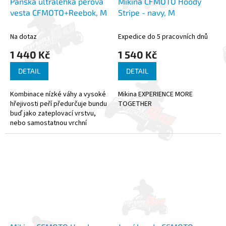
Pánská ultralehká péřová
Mikina CFMOTO Hoody
vesta CFMOTO+Reebok, M
Stripe - navy, M
Na dotaz
Expedice do 5 pracovních dnů
1 440 Kč
1 540 Kč
DETAIL
DETAIL
Kombinace nízké váhy a vysoké
Mikina EXPERIENCE MORE
hřejivosti peří předurčuje bundu
TOGETHER
buď jako zateplovací vrstvu,
nebo samostatnou vrchní
vrstvu. Díky integrovanému
obalu zabere v batohu
minimum...