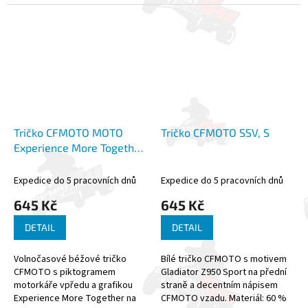
40 % polyester
Tričko CFMOTO MOTO
Tričko CFMOTO SSV, S
Experience More Together,
S
Expedice do 5 pracovních dnů
Expedice do 5 pracovních dnů
645 Kč
645 Kč
DETAIL
DETAIL
Volnočasové béžové tričko
Bílé tričko CFMOTO s motivem
CFMOTO s piktogramem
Gladiator Z950 Sport na přední
motorkáře vpředu a grafikou
straně a decentním nápisem
Experience More Together na
CFMOTO vzadu. Materiál: 60 %