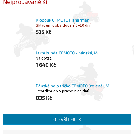
Nejprodávanější
Klobouk CFMOTO Fisherman
Skladem doba dodání 5–10 dní
535 Kč
Jarní bunda CFMOTO - pánská, M
Na dotaz
1 640 Kč
Pánské polo tričko CFMOTO (zelené), M
Expedice do 5 pracovních dnů
835 Kč
OTEVŘÍT FILTR
Ř