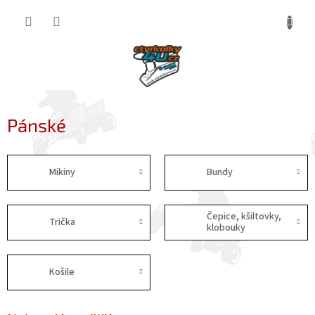
Přejít
NÁKUP
na
obsah
KOŠÍK
Pánské
Mikiny
Bundy
Čepice, kšiltovky,
Trička
klobouky
Košile