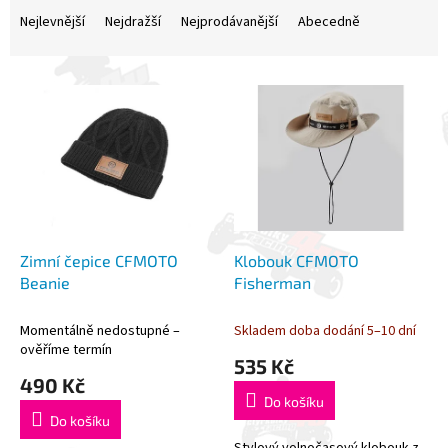
a
Nejlevnější
Nejdražší
Nejprodávanější
Abecedně
z
e
V
n
ý
í
p
p
i
r
s
o
p
d
r
u
o
k
d
t
Zimní čepice CFMOTO
Klobouk CFMOTO
u
ů
Beanie
Fisherman
k
t
Momentálně nedostupné –
Skladem doba dodání 5–10 dní
ů
ověříme termín
535 Kč
490 Kč
Do košíku
Do košíku