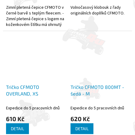
Zimní pletená čepice CFMOTO v
Volnočasový klobouk z řady
černé barvě s teplým fleecem. -
originálních doplňků CFMOTO.
Zimní pletená čepice s logem na
koženkovém štítku má ohrnutý
pružný lem - Čepice je na vnitřní
straně podšitá...
Tričko CFMOTO
Tričko CFMOTO 800MT -
OVERLAND, XS
šedá - M
Expedice do 5 pracovních dnů
Expedice do 5 pracovních dnů
610 Kč
620 Kč
DETAIL
DETAIL