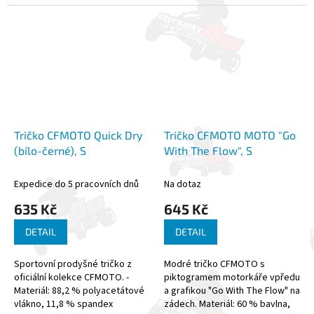
Tričko CFMOTO Quick Dry
Tričko CFMOTO MOTO "Go
(bílo-černé), S
With The Flow", S
Expedice do 5 pracovních dnů
Na dotaz
635 Kč
645 Kč
DETAIL
DETAIL
Sportovní prodyšné tričko z
Modré tričko CFMOTO s
oficiální kolekce CFMOTO. -
piktogramem motorkáře vpředu
Materiál: 88,2 % polyacetátové
a grafikou "Go With The Flow" na
vlákno, 11,8 % spandex
zádech. Materiál: 60 % bavlna,