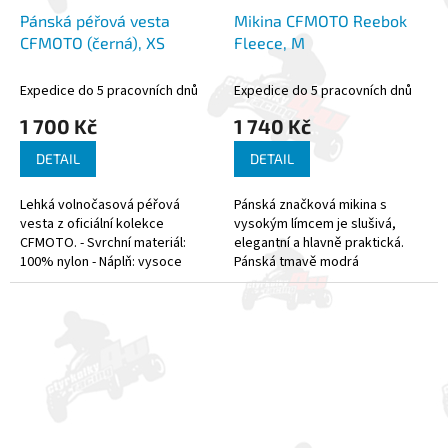
Pánská péřová vesta
Mikina CFMOTO Reebok
CFMOTO (černá), XS
Fleece, M
Expedice do 5 pracovních dnů
Expedice do 5 pracovních dnů
1 700 Kč
1 740 Kč
DETAIL
DETAIL
Lehká volnočasová péřová
Pánská značková mikina s
vesta z oficiální kolekce
vysokým límcem je slušivá,
CFMOTO. - Svrchní materiál:
elegantní a hlavně praktická.
100% nylon - Náplň: vysoce
Pánská tmavě modrá
kvalitní kachní peří 80/20
větruvzdorná mikina CFMOTO -
REEBOK - Struktura textilie s
designem...