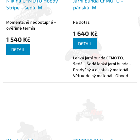
Mikina CFMOTO Hoody
Jarní bunda CFMOTO -
Stripe - šedá, M
pánská, M
Momentálně nedostupné –
Na dotaz
ověříme termín
1 640 Kč
1 540 Kč
DETAIL
DETAIL
Lehká jarní bunda CFMOTO,
šedá. - Šedá lehká jarní bunda -
Prodyšný a elastický materiál -
Větruodolný materiál - Obvod
límce a kapuce lze regulovat
pružnou tkanicí - Síťovaná...