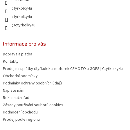
k
y
ctyrkolky4u
v
ctyrkolky4u
ý
p
@ctyrkolky4u
i
s
u
Informace pro vás
Doprava a platba
Kontakty
Prodej na splátky čtyřkolek a motorek CFMOTO a GOES | Čtyřkolky4u
Obchodní podmínky
Podmínky ochrany osobních údajů
Napište nám
Reklamační řád
Zásady používání souborů cookies
Hodnocení obchodu
Prodej podle regionu