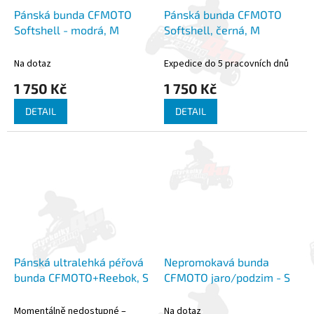
Pánská bunda CFMOTO
Pánská bunda CFMOTO
Softshell - modrá, M
Softshell, černá, M
Na dotaz
Expedice do 5 pracovních dnů
1 750 Kč
1 750 Kč
DETAIL
DETAIL
Pánská ultralehká péřová
Nepromokavá bunda
bunda CFMOTO+Reebok, S
CFMOTO jaro/podzim - S
Momentálně nedostupné –
Na dotaz