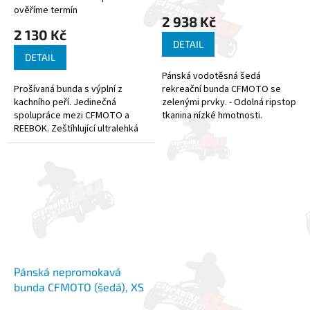
ověříme termín
2 938 Kč
2 130 Kč
DETAIL
DETAIL
Pánská vodotěsná šedá
Prošívaná bunda s výplní z
rekreační bunda CFMOTO se
kachního peří. Jedinečná
zelenými prvky. - Odolná ripstop
spolupráce mezi CFMOTO a
tkanina nízké hmotnosti.
REEBOK. Zeštíhlující ultralehká
Technika ripstop byla vyvinuta
pánská péřová bunda s kapucí -
tak, aby se materiál při startu
Obvod pasu lze regulovat
nebo...
pružnou...
Pánská nepromokavá
bunda CFMOTO (šedá), XS