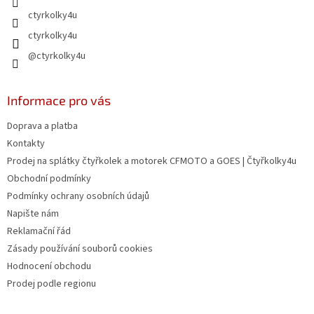
y
ctyrkolky4u
v
ctyrkolky4u
ý
p
@ctyrkolky4u
i
s
u
Informace pro vás
Doprava a platba
Kontakty
Prodej na splátky čtyřkolek a motorek CFMOTO a GOES | Čtyřkolky4u
Obchodní podmínky
Podmínky ochrany osobních údajů
Napište nám
Reklamační řád
Zásady používání souborů cookies
Hodnocení obchodu
Prodej podle regionu