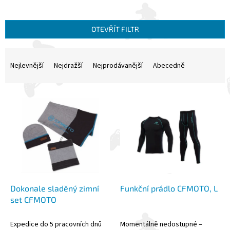
OTEVŘÍT FILTR
Ř
a
Nejlevnější
Nejdražší
Nejprodávanější
Abecedně
z
e
V
n
ý
í
p
p
i
r
s
o
p
d
r
u
o
k
d
t
Dokonale sladěný zimní
Funkční prádlo CFMOTO, L
u
ů
set CFMOTO
k
t
Expedice do 5 pracovních dnů
Momentálně nedostupné –