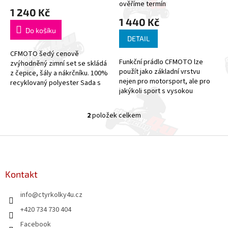
ů
ověříme termín
1 240 Kč
1 440 Kč
Do košíku
DETAIL
CFMOTO šedý cenově
Funkční prádlo CFMOTO lze
zvýhodněný zimní set se skládá
použít jako základní vrstvu
z čepice, šály a nákrčníku. 100%
nejen pro motorsport, ale pro
recyklovaný polyester Sada s
jakýkoli sport s vysokou
čepicí, šálou a teplým
intenzitou zátěže. - Elastické
nákrčníkem je skvělým
funkční tričko s dlouhými
společníkem do...
2
položek celkem
O
rukávy...
v
l
Z
á
á
d
p
a
a
Kontakt
c
t
í
info
@
ctyrkolky4u.cz
í
p
r
+420 734 730 404
v
Facebook
k