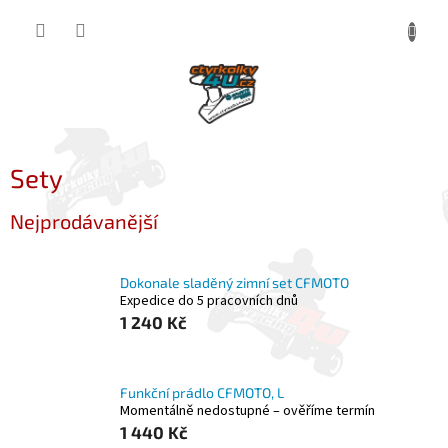
Přejít
NÁKUP
na
obsah
KOŠÍK
Sety
Nejprodávanější
Dokonale sladěný zimní set CFMOTO
Expedice do 5 pracovních dnů
1 240 Kč
Funkční prádlo CFMOTO, L
Momentálně nedostupné – ověříme termín
1 440 Kč