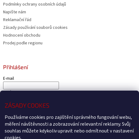
Podmínky ochrany osobních údajů
Napište nám
Reklamační řád
Zásady používání souborů cookies
Hodnocení obchodu
Prodej podle regionu
Přihlášení
E-mail
Heslo
ZÁSADY COOKES
PŘIHLÁSIT SE
Používáme cookies pro zajištění správného fungování webu,
Nová registrace
Zapomenuté heslo
měření návštěvnosti a zobrazování relevantní reklamy. Svůj
souhlas můžete kdykoliv upravit nebo odmítnout v nastavení
cookies.