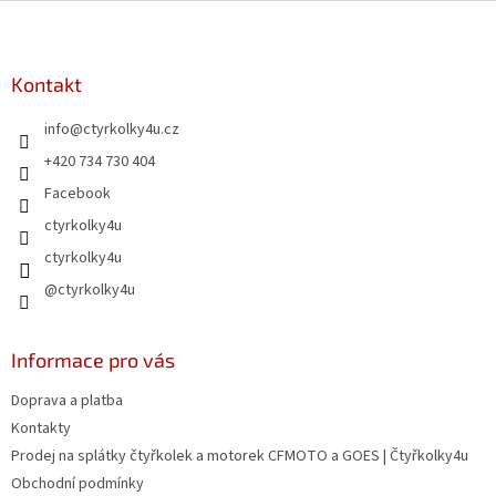
Z
á
p
a
Kontakt
t
info
@
ctyrkolky4u.cz
í
+420 734 730 404
Facebook
ctyrkolky4u
ctyrkolky4u
@ctyrkolky4u
Informace pro vás
Doprava a platba
Kontakty
Prodej na splátky čtyřkolek a motorek CFMOTO a GOES | Čtyřkolky4u
Obchodní podmínky