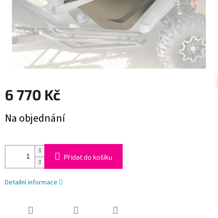
6 770 Kč
Měrná
Na objednání
cena:
Přidat do košíku
Detailní informace