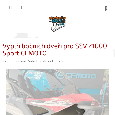
Přejít
NÁKUP
na
obsah
KOŠÍK
Výplň bočních dveří pro SSV Z1000
Sport CFMOTO
Průměrné
Neohodnoceno
Podrobnosti hodnocení
hodnocení
produktu
je
0,0
z
5
hvězdiček.