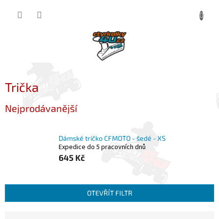
Přejít
NÁKUP
na
obsah
KOŠÍK
Trička
Nejprodávanější
Dámské tričko CFMOTO - šedé - XS
Expedice do 5 pracovních dnů
645 Kč
OTEVŘÍT FILTR
Ř