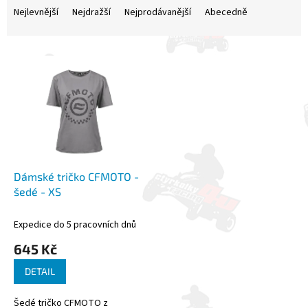
a
Nejlevnější
Nejdražší
Nejprodávanější
Abecedně
z
e
V
n
ý
í
p
p
i
r
s
o
p
d
r
u
o
k
d
t
Dámské tričko CFMOTO -
u
ů
šedé - XS
k
t
Expedice do 5 pracovních dnů
ů
645 Kč
DETAIL
Šedé tričko CFMOTO z