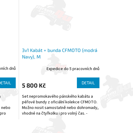
3v1 Kabát + bunda CFMOTO (modrá
Navy), M
vních dnů
Expedice do 5 pracovních dnů
DETAIL
DETAIL
5 800 Kč
a
Set nepromokavého pánského kabátu a
péřové bundy z oficiální kolekce CFMOTO.
ě nebo
Možno nosit samostatně nebo dohromady,
 pro
vhodné na čtyřkolku i pro volný čas. -
Materiál kabátu: 100%...