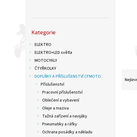
n
e
l
Přeskočit
Kategorie
kategorie
ELEKTRO
ELEKTRO+LED světla
MOTOCYKLY
ČTYŘKOLKY
Ř
DOPLŇKY A PŘÍSLUŠENSTVÍ CFMOTO
a
Nejlev
Příslušenství
z
e
Pracovní příslušenství
V
n
Oblečení a vybavení
ý
í
Oleje a maziva
p
p
Tažná zařízení a navijáky
i
r
Pneumatiky a ráfky
s
o
Ochrana posádky a nákladu
p
d