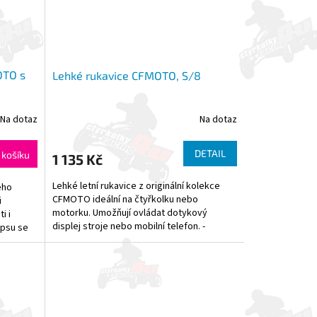
OTO s
Lehké rukavice CFMOTO, S/8
Na dotaz
Na dotaz
DETAIL
 košíku
1 135 Kč
Lehké letní rukavice z originální kolekce
ého
CFMOTO ideální na čtyřkolku nebo
i
motorku. Umožňují ovládat dotykový
i i
displej stroje nebo mobilní telefon. -
psu se
Elastické klíny na prstech...
...