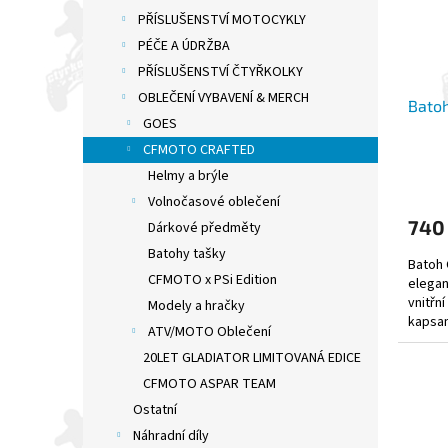
PŘÍSLUŠENSTVÍ MOTOCYKLY
PÉČE A ÚDRŽBA
PŘÍSLUŠENSTVÍ ČTYŘKOLKY
OBLEČENÍ VYBAVENÍ & MERCH
Bato
GOES
CFMOTO CRAFTED
Helmy a brýle
Volnočasové oblečení
740
Dárkové předměty
Batohy tašky
Batoh 
CFMOTO x PSi Edition
elegan
vnitřn
Modely a hračky
kapsam
ATV/MOTO Oblečení
obsahu
20LET GLADIATOR LIMITOVANÁ EDICE
CFMOTO ASPAR TEAM
Ostatní
Náhradní díly