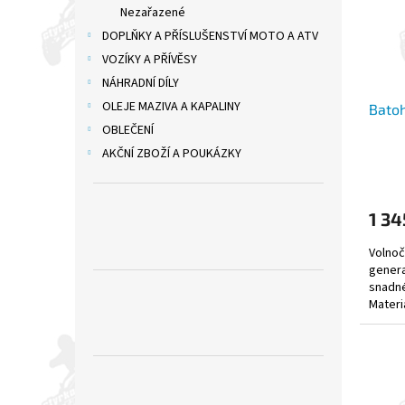
Nezařazené
DOPLŇKY A PŘÍSLUŠENSTVÍ MOTO A ATV
VOZÍKY A PŘÍVĚSY
NÁHRADNÍ DÍLY
OLEJE MAZIVA A KAPALINY
Bato
OBLEČENÍ
AKČNÍ ZBOŽÍ A POUKÁZKY
1 34
Volno
gener
snadné
Materi
tkanin