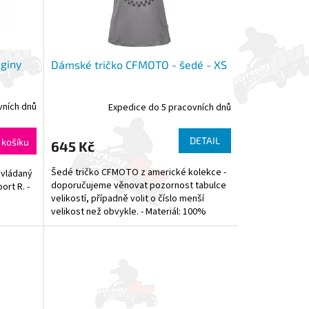
giny
Dámské tričko CFMOTO - šedé - XS
vních dnů
Expedice do 5 pracovních dnů
DETAIL
 košíku
645 Kč
Šedé tričko CFMOTO z americké kolekce -
ovládaný
doporučujeme věnovat pozornost tabulce
rt R. -
velikostí, případně volit o číslo menší
velikost než obvykle. - Materiál: 100%
bavlna