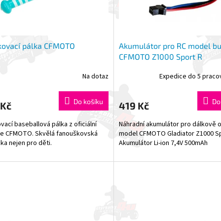
kovací pálka CFMOTO
Akumulátor pro RC model bu
CFMOTO Z1000 Sport R
Na dotaz
Expedice do 5 praco
Do košíku
Do
 Kč
419 Kč
vací baseballová pálka z oficiální
Náhradní akumulátor pro dálkově 
ce CFMOTO. Skvělá fanouškovská
model CFMOTO Gladiator Z1000 Spo
a nejen pro děti.
Akumulátor Li-ion 7,4V 500mAh