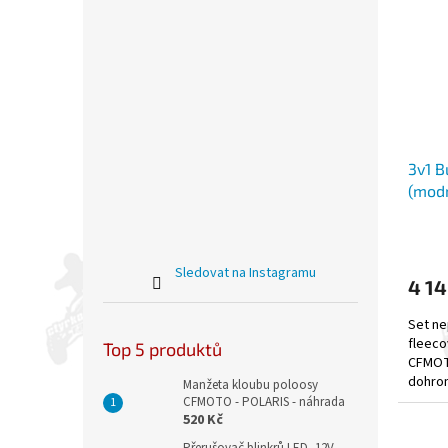
3v1 
(modr
Sledovat na Instagramu
4 14
Set n
fleeco
Top 5 produktů
CFMOT
dohrom
Manžeta kloubu poloosy
volný 
CFMOTO - POLARIS - náhrada
520 Kč
Přerušovač blinkrů LED, 12V,