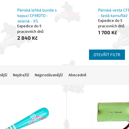
Pánská lehká bunda s
Pánská vesta C
kapucí CFMOTO -
- šedá kamufláž 
Expedice do 5
zelená - XS
Expedice do 5
pracovních dnů
pracovních dnů
1 700 Kč
2 840 Kč
OTEVŘÍT FILTR
nější
Nejdražší
Nejprodávanější
Abecedně