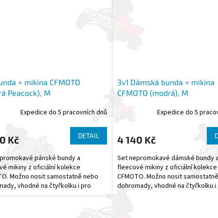
Bunda + mikina CFMOTO
3v1 Dámská bunda + mikina
á Peacock), M
CFMOTO (modrá), M
Expedice do 5 pracovních dnů
Expedice do 5 praco
DETAIL
0 Kč
4 140 Kč
epromokavé pánské bundy a
Set nepromokavé dámské bundy 
vé mikiny z oficiální kolekce
fleecové mikiny z oficiální kolekce
O. Možno nosit samostatně nebo
CFMOTO. Možno nosit samostatn
ady, vhodné na čtyřkolku i pro
dohromady, vhodné na čtyřkolku i
čas. - Materiál bundy: 100%...
volný čas. - Materiál bundy: 100%...