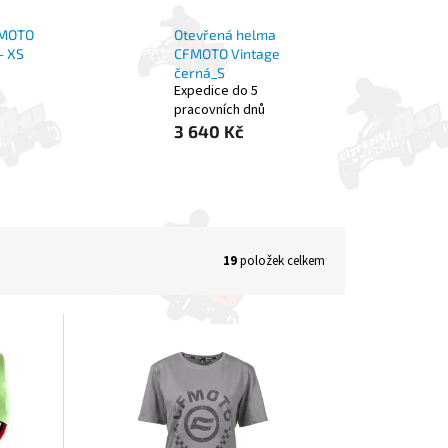
FMOTO
Otevřená helma
- XS
CFMOTO Vintage
černá_S
Expedice do 5
pracovních dnů
3 640 Kč
19
položek celkem