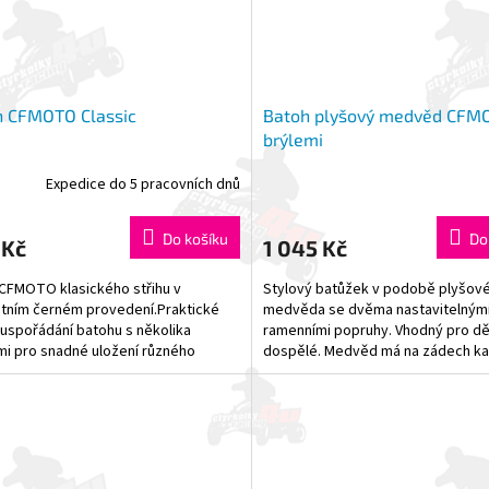
h CFMOTO Classic
Batoh plyšový medvěd CFM
brýlemi
Expedice do 5 pracovních dnů
Do košíku
Do
 Kč
1 045 Kč
CFMOTO klasického střihu v
Stylový batůžek v podobě plyšov
tním černém provedení.Praktické
medvěda se dvěma nastavitelným
í uspořádání batohu s několika
ramenními popruhy. Vhodný pro dět
i pro snadné uložení různého
dospělé. Medvěd má na zádech ka
 a pohodlné nošení. -...
zipem pro uložení drobností jako je