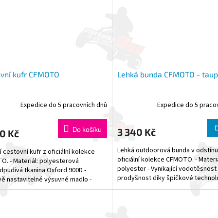
ovní kufr CFMOTO
Lehká bunda CFMOTO - taup
Expedice do 5 pracovních dnů
Expedice do 5 praco
Do košíku
3 340 Kč
0 Kč
Lehká outdoorová bunda v odstínu
í cestovní kufr z oficiální kolekce
oficiální kolekce CFMOTO. - Materi
. - Materiál: polyesterová
polyester - Vynikající vodotěsnost
pudivá tkanina Oxford 900D -
prodyšnost díky špičkové technolog
ě nastavitelné výsuvné madlo -
vrstvy...
í plastová klolečka -...