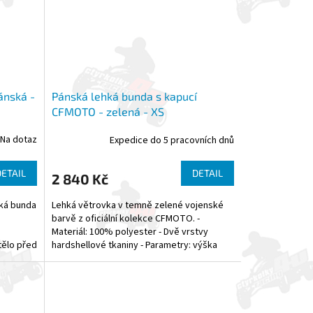
ánská -
Pánská lehká bunda s kapucí
CFMOTO - zelená - XS
Na dotaz
Expedice do 5 pracovních dnů
DETAIL
DETAIL
2 840 Kč
ská bunda
Lehká větrovka v temně zelené vojenské
.
barvě z oficiální kolekce CFMOTO. -
Materiál: 100% polyester - Dvě vrstvy
tělo před
hardshellové tkaniny - Parametry: výška
vodního sloupce 3000 mm,...