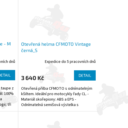
e - M
Otevřená helma CFMOTO Vintage
černá_S
vních dnů
Expedice do 5 pracovních dnů
DETAIL
DETAIL
3 640 Kč
 taupe z
Otevřená přilba CFMOTO s odnímatelným
ál: 100%
kšiltem. Ideální pro motocykly řady CL. -
 a
Materiál skořepiony: ABS a EPS -
ii; tří
Odnímatelná semišová výstelka s
komfortním vybráním pro uši -...