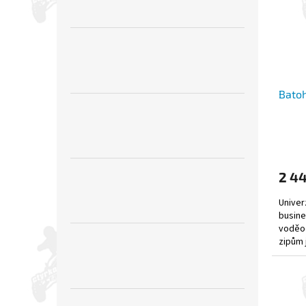
Bato
2 4
Univer
busines
voděo
zipům 
motorc