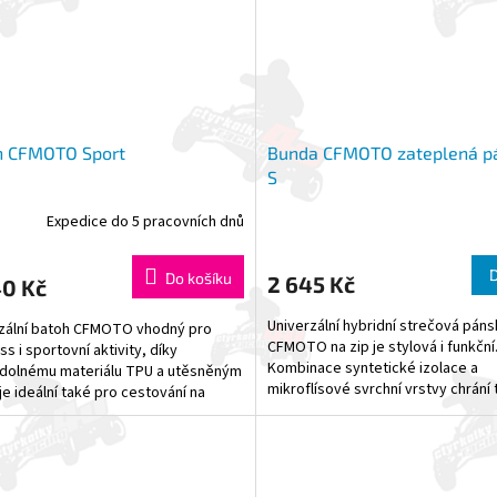
h CFMOTO Sport
Bunda CFMOTO zateplená p
S
Expedice do 5 pracovních dnů
Do košíku
2 645 Kč
40 Kč
Univerzální hybridní strečová pán
zální batoh CFMOTO vhodný pro
CFMOTO na zip je stylová i funkční
s i sportovní aktivity, díky
Kombinace syntetické izolace a
dolnému materiálu TPU a utěsněným
mikroflísové svrchní vrstvy chrání 
je ideální také pro cestování na
chladem. Strečový...
e nebo čtyřkolce. -...