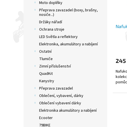
r
u
Moto doplňky
o
k
Přeprava zavazadel (boxy, brašny,
d
t
nosiče...)
u
ů
Držáky nářadí
Nafu
k
Ochrana stroje
t
LED Světla a reflektory
ů
Elektronika, akumulátory a nabíjení
Ostatní
Tlumiče
245
Zimní příslušenství
Nafuko
QuadKit
kolek
Kanystry
pomůck
Přeprava zavazadel
Oblečení, vybavení, dárky
Oblečení vybavení dárky
Elektronika akumulátory a nabíjení
Ecooter
79BIKE