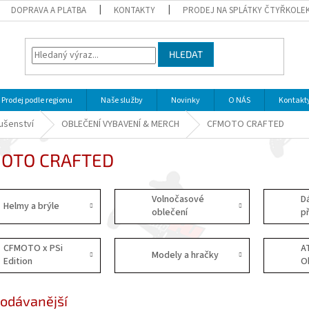
DOPRAVA A PLATBA
KONTAKTY
PRODEJ NA SPLÁTKY ČTYŘKOLE
HLEDAT
Prodej podle regionu
Naše služby
Novinky
O NÁS
Kontakt
lušenství
OBLEČENÍ VYBAVENÍ & MERCH
CFMOTO CRAFTED
OTO CRAFTED
Volnočasové
D
Helmy a brýle
oblečení
p
CFMOTO x PSi
A
Modely a hračky
Edition
O
odávanější