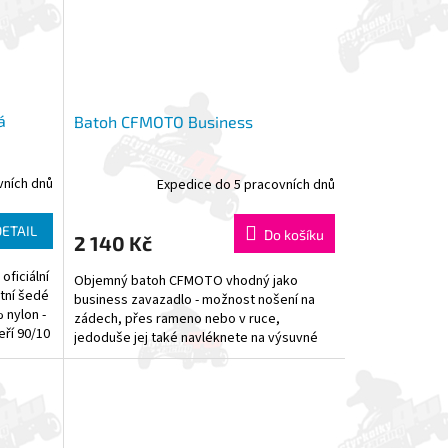
á
Batoh CFMOTO Business
vních dnů
Expedice do 5 pracovních dnů
DETAIL
Do košíku
2 140 Kč
oficiální
Objemný batoh CFMOTO vhodný jako
tní šedé
business zavazadlo - možnost nošení na
 nylon -
zádech, přes rameno nebo v ruce,
eří 90/10
jedoduše jej také navléknete na výsuvné
madlo většího cestovního kufru....