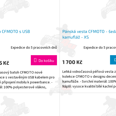
h CFMOTO s USB
Pánská vesta CFMOTO - šed
kamufláž - XS
Expedice do 5 pracovních dnů
Expedice do 5 praco
Do košíku
1 700 Kč
5 Kč
Lehká volnočasová péřová vesta z 
časový batoh CFMOTO nové
kolekce CFMOTO v designu decen
ace s vestavěným USB kabelem pro
kamufláže. - Svrchní materiál: 100%
 připojení mobilu k powerbance. -
Náplň: vysoce kvalitní bílé kachní p
ál: 100% polyesterové vlákno,
-...
a Oxford 600D, která má...