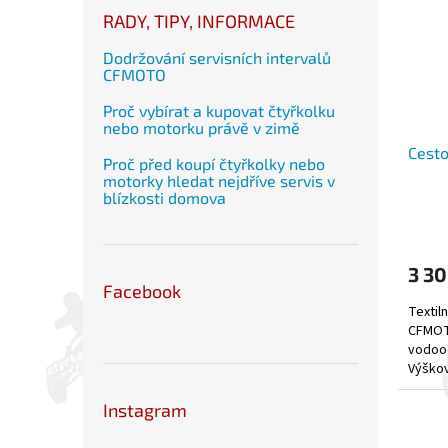
RADY, TIPY, INFORMACE
Dodržování servisních intervalů
CFMOTO
Proč vybírat a kupovat čtyřkolku
nebo motorku právě v zimě
Cest
Proč před koupí čtyřkolky nebo
motorky hledat nejdříve servis v
blízkosti domova
3 30
Facebook
Textiln
CFMOTO
vodood
Výškov
Robustn
Instagram