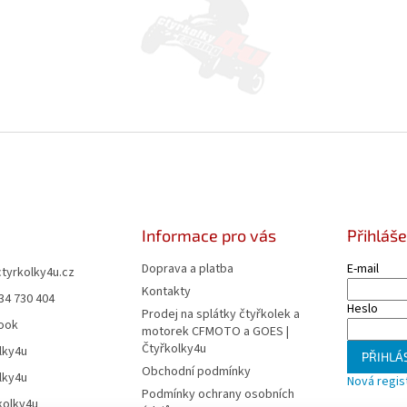
Informace pro vás
Přihláše
Doprava a platba
E-mail
ctyrkolky4u.cz
Kontakty
34 730 404
Heslo
Prodej na splátky čtyřkolek a
ook
motorek CFMOTO a GOES |
Čtyřkolky4u
lky4u
PŘIHLÁS
Obchodní podmínky
lky4u
Nová regis
Podmínky ochrany osobních
kolky4u