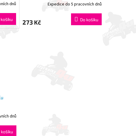
vních dnů
Expedice do 5 pracovních dnů
 košíku
Do košíku
273 Kč
Cu
vních dnů
 košíku