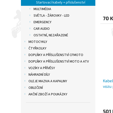
Startovací kabely + příslušenství
MULTIMÉDIA
SVĚTLA - ŽÁROVKY - LED
70 
EMERGENCY
CAR AUDIO
OSTATNÍ, NEZAŘAZENÉ
MOTOCYKLY
ČTYŘKOLKY
DOPLŇKY A PŘÍSLUŠENSTVÍ CFMOTO
DOPLŇKY A PŘÍSLUŠENSTVÍ MOTO A ATV
VOZÍKY A PŘÍVĚSY
NÁHRADNÍ DÍLY
Kabel
OLEJE MAZIVA A KAPALINY
vozu 
OBLEČENÍ
AKČNÍ ZBOŽÍ A POUKÁZKY
501 