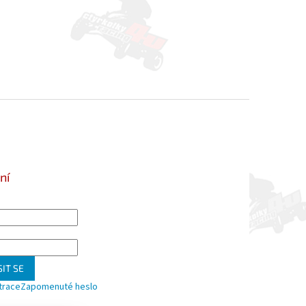
ní
IT SE
trace
Zapomenuté heslo