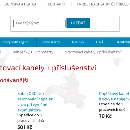
DOPRAVA A PLATBA
KONTAKTY
PRODEJ NA SPLÁTKY ČTYŘKOLE
HLEDAT
Prodej podle regionu
Naše služby
Novinky
O NÁS
Kontakt
Í
Nabíječky + Jumpstarty
Startovací kabely + příslušenství
tovací kabely + příslušenství
odávanější
Kabel OBD pro
Doplňkový kabel
zálohování napájení
s očky k nabíječ
Expedice do 5
vozu při výměně
pracovních dnů
akumulátoru
Expedice do 5
70 Kč
pracovních dnů
501 Kč