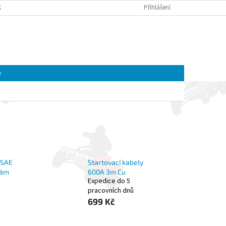
K A MOTOREK CFMOTO A GOES | ČTYŘKOLKY4U
Přihlášení
OBCHODNÍ PODMÍNKY
NÁKUPNÍ
Prázdný košík
KOŠÍK
y
 SAE
Startovací kabely
kám
600A 3m Cu
Expedice do 5
pracovních dnů
699 Kč