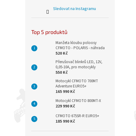
Sledovat na Instagramu
Top 5 produktů
Manžeta kloubu poloosy
CFMOTO - POLARIS - náhrada
520 Kč
Přerušovač blinkrů LED, 12V,
0,05-10A, pro motocykly
550 Kč
Motocykl CFMOTO 700MT
Adventure EURO5+
165 990 Kč
Motocykl CFMOTO 800MT-X
229 990 Kč
CFMOTO 675SR-R EURO5+
185 990 Kč