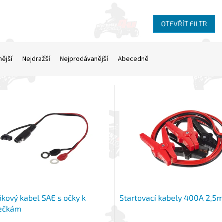
OTEVŘÍT FILTR
nější
Nejdražší
Nejprodávanější
Abecedně
kový kabel SAE s očky k
Startovací kabely 400A 2,5
ječkám