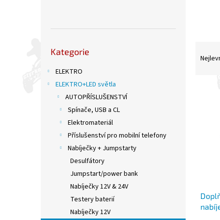
n
e
l
Přeskočit
Ř
Kategorie
kategorie
a
Nejlev
z
ELEKTRO
e
ELEKTRO+LED světla
V
n
AUTOPŘÍSLUŠENSTVÍ
ý
í
Spínače, USB a CL
p
p
i
r
Elektromateriál
s
o
Příslušenství pro mobilní telefony
p
d
Nabíječky + Jumpstarty
r
u
Desulfátory
o
k
Jumpstart/power bank
d
t
u
ů
Nabíječky 12V & 24V
Doplň
k
Testery baterií
nabí
t
Nabíječky 12V
ů