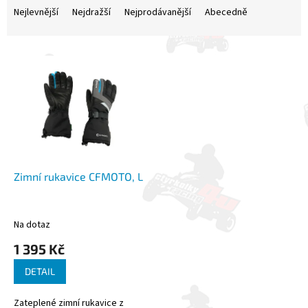
a
Nejlevnější
Nejdražší
Nejprodávanější
Abecedně
z
e
V
n
ý
í
p
p
i
r
s
o
p
d
r
u
o
k
d
t
Zimní rukavice CFMOTO, L
u
ů
k
t
Na dotaz
ů
1 395 Kč
DETAIL
Zateplené zimní rukavice z