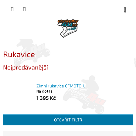
Přejít
NÁKUP
na
obsah
KOŠÍK
Rukavice
Nejprodávanější
Zimní rukavice CFMOTO, L
Na dotaz
1 395 Kč
OTEVŘÍT FILTR
Ř