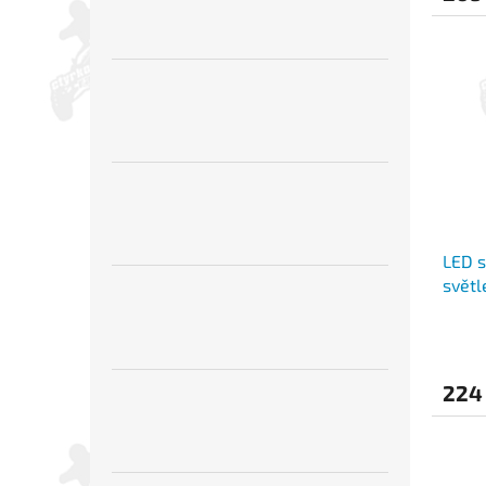
LED s
svět
R10
224