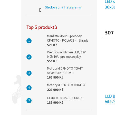
LED s
36x3
Sledovat na Instagramu
Top 5 produktů
307
Manžeta kloubu poloosy
CFMOTO - POLARIS - náhrada
520 Kč
Přerušovač blinkrů LED, 12V,
0,05-10A, pro motocykly
550 Kč
Motocykl CFMOTO 700MT
Adventure EURO5+
165 990 Kč
Motocykl CFMOTO 800MT-X
229 990 Kč
LED s
CFMOTO 675SR-R EURO5+
bílé/
185 990 Kč