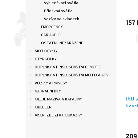
Vyhledávací světla
Přídavná světla
Vozíky ve skladech
157 
EMERGENCY
CAR AUDIO
OSTATNÍ, NEZAŘAZENÉ
MOTOCYKLY
ČTYŘKOLKY
DOPLŇKY A PŘÍSLUŠENSTVÍ CFMOTO
DOPLŇKY A PŘÍSLUŠENSTVÍ MOTO A ATV
VOZÍKY A PŘÍVĚSY
NÁHRADNÍ DÍLY
LED s
OLEJE MAZIVA A KAPALINY
42x3
OBLEČENÍ
AKČNÍ ZBOŽÍ A POUKÁZKY
209