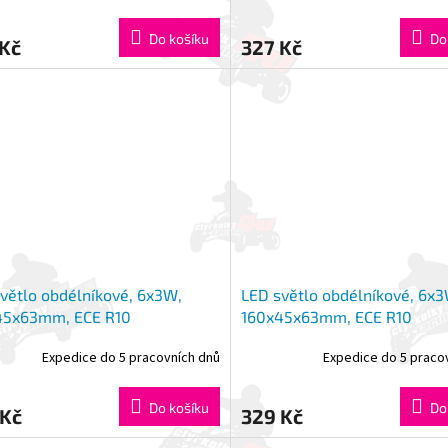
Do košíku
Do
 Kč
327 Kč
větlo obdélníkové, 6x3W,
LED světlo obdélníkové, 6x3
45x63mm, ECE R10
160x45x63mm, ECE R10
Expedice do 5 pracovních dnů
Expedice do 5 praco
Do košíku
Do
 Kč
329 Kč