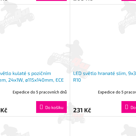
větlo kulaté s pozičním
LED světlo hranaté slim, 9x
lem, 24x1W, ø115x140mm, ECE
R10
Expedice do 5 pracovních dnů
Expedice do 5 praco
Do košíku
Do
 Kč
231 Kč