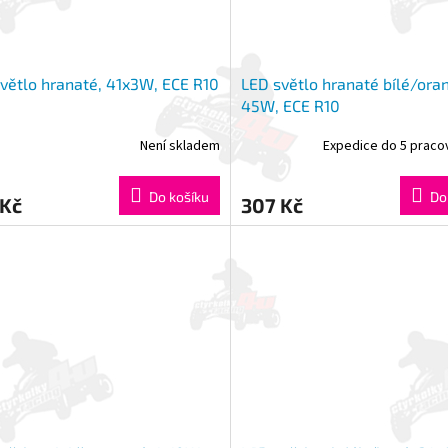
větlo hranaté, 41x3W, ECE R10
LED světlo hranaté bílé/ora
45W, ECE R10
Není skladem
Expedice do 5 praco
Do košíku
Do
 Kč
307 Kč