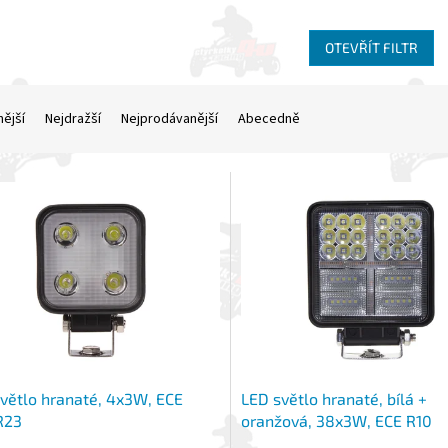
OTEVŘÍT FILTR
nější
Nejdražší
Nejprodávanější
Abecedně
větlo hranaté, 4x3W, ECE
LED světlo hranaté, bílá +
R23
oranžová, 38x3W, ECE R10