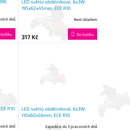
x3W,
LED světlo obdélníkové, 6x3W,
195x62x45mm, ECE R10
vních dnů
Není skladem
 košíku
Do košíku
317 Kč
ECE R10
LED světlo obdélníkové, 6x3W,
110x60x56mm, ECE R10
vních dnů
Expedice do 5 pracovních dnů