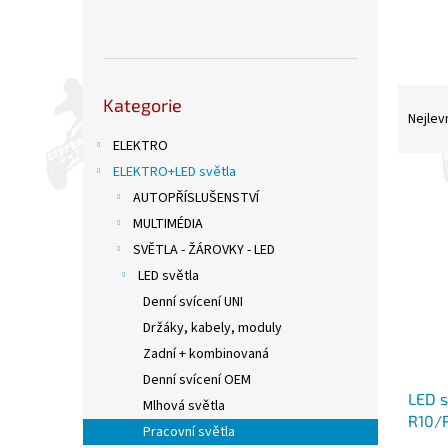
n
e
l
Přeskočit
Ř
Kategorie
kategorie
a
Nejlev
z
ELEKTRO
e
ELEKTRO+LED světla
V
n
AUTOPŘÍSLUŠENSTVÍ
ý
í
MULTIMÉDIA
p
p
i
r
SVĚTLA - ŽÁROVKY - LED
s
o
LED světla
p
d
Denní svícení UNI
r
u
Držáky, kabely, moduly
o
k
Zadní + kombinovaná
d
t
u
ů
Denní svícení OEM
LED s
k
Mlhová světla
R10/
t
Pracovní světla
ů