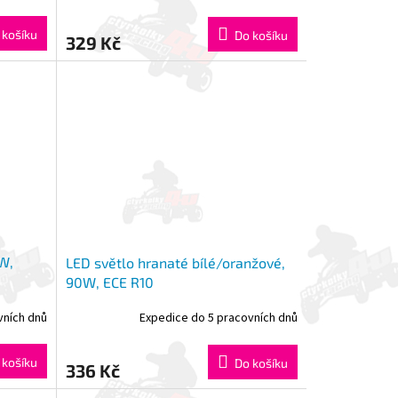
 košíku
Do košíku
329 Kč
W,
LED světlo hranaté bílé/oranžové,
90W, ECE R10
vních dnů
Expedice do 5 pracovních dnů
 košíku
Do košíku
336 Kč