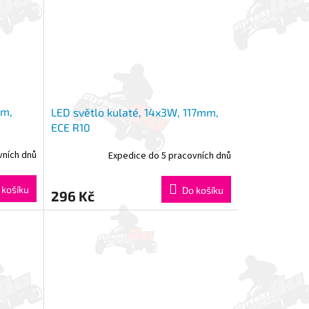
em,
LED světlo kulaté, 14x3W, 117mm,
ECE R10
vních dnů
Expedice do 5 pracovních dnů
 košíku
Do košíku
296 Kč