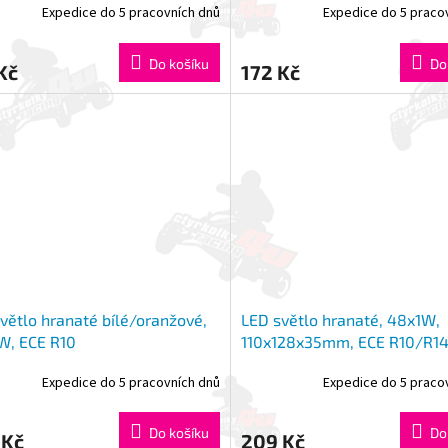
Expedice do 5 pracovních dnů
Expedice do 5 praco
Do košíku
Do
Kč
172 Kč
větlo hranaté bílé/oranžové,
LED světlo hranaté, 48x1W,
W, ECE R10
110x128x35mm, ECE R10/R1
Expedice do 5 pracovních dnů
Expedice do 5 praco
Do košíku
Do
 Kč
209 Kč