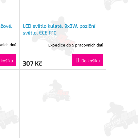
nžové,
LED světlo kulaté, 9x3W, poziční
světlo, ECE R10
vních dnů
Expedice do 5 pracovních dnů
 košíku
Do košíku
307 Kč