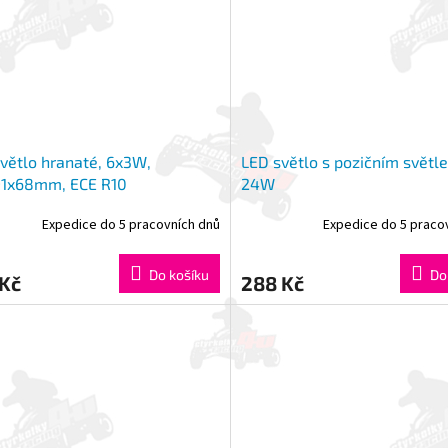
větlo hranaté, 6x3W,
LED světlo s pozičním světl
91x68mm, ECE R10
24W
Expedice do 5 pracovních dnů
Expedice do 5 praco
Do košíku
Do
 Kč
288 Kč