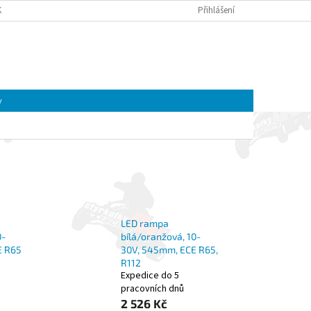
K A MOTOREK CFMOTO A GOES | ČTYŘKOLKY4U
Přihlášení
OBCHODNÍ PODMÍNKY
NÁKUPNÍ
Prázdný košík
KOŠÍK
y
LED rampa
0-
bílá/oranžová, 10-
E R65
30V, 545mm, ECE R65,
R112
Expedice do 5
pracovních dnů
2 526 Kč