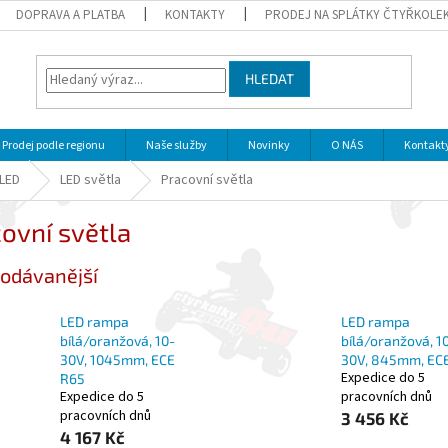
DOPRAVA A PLATBA
KONTAKTY
PRODEJ NA SPLÁTKY ČTYŘKOLE
HLEDAT
Prodej podle regionu
Naše služby
Novinky
O NÁS
Kontakt
 LED
LED světla
Pracovní světla
ovní světla
odávanější
LED rampa
LED rampa
bílá/oranžová, 10-
bílá/oranžová, 1
30V, 1045mm, ECE
30V, 845mm, EC
Expedice do 5
R65
Expedice do 5
pracovních dnů
pracovních dnů
3 456 Kč
4 167 Kč