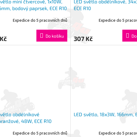
větlo mini čtvercové, 1x10W,
LED světlo obdélníkové, 34
6mm, bodový paprsek, ECE R10
ECE R10
Expedice do 5 pracovních dnů
Expedice do 5 praco
Do košíku
Do
 Kč
307 Kč
větlo obdélníkové
LED světlo, 18x3W, 166mm, 
oranžové, 48W, ECE R10
Expedice do 5 pracovních dnů
Expedice do 5 praco