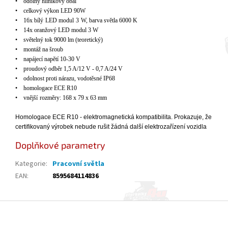
•
odolný hliníkový obal
•
celkov
ý
v
ý
kon LED 90W
•
16
x
b
í
l
ý
LED modul
3
W, barva sv
ětla 6000 K
•
14x oranžov
ý
LED modul 3 W
•
světeln
ý
tok 9000 lm (teoretick
ý
)
•
mont
á
ž na šroub
•
napájecí nap
ět
í
10
-3
0
V
•
proudov
ý
odběr 1,5 A/12 V - 0,7 A/24 V
•
odolnost proti nárazu, vodot
ěsn
é IP6
8
•
homologace ECE R10
•
vnějš
í
rozm
ěry: 168 x 79 x 63 mm
Homologace ECE R10 - elektromagnetická kompatibilita. Prokazuje, že
certifikovaný výrobek nebude rušit žádná další elektrozařízení vozidla
Doplňkové parametry
Kategorie
:
Pracovní světla
EAN
:
8595684114836
Z
á