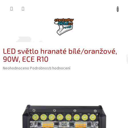
Přejít
NÁKUP
na
obsah
KOŠÍK
LED světlo hranaté bílé/oranžové,
90W, ECE R10
Průměrné
Neohodnoceno
Podrobnosti hodnocení
hodnocení
produktu
je
0,0
z
5
hvězdiček.