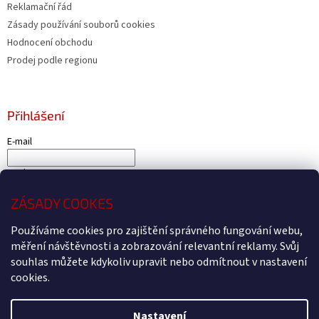
Reklamační řád
Zásady používání souborů cookies
Hodnocení obchodu
Prodej podle regionu
Přihlášení
E-mail
Heslo
ZÁSADY COOKES
PŘIHLÁSIT SE
Používáme cookies pro zajištění správného fungování webu,
Nová registrace
Zapomenuté heslo
měření návštěvnosti a zobrazování relevantní reklamy. Svůj
souhlas můžete kdykoliv upravit nebo odmítnout v nastavení
cookies.
Vytvořil Shoptet
Nastavení