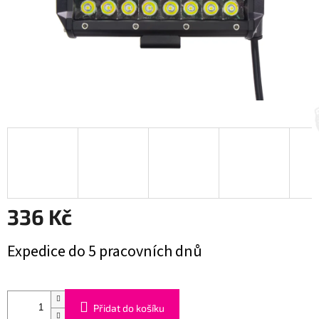
336 Kč
Měrná
Expedice do 5 pracovních dnů
cena:
Přidat do košíku