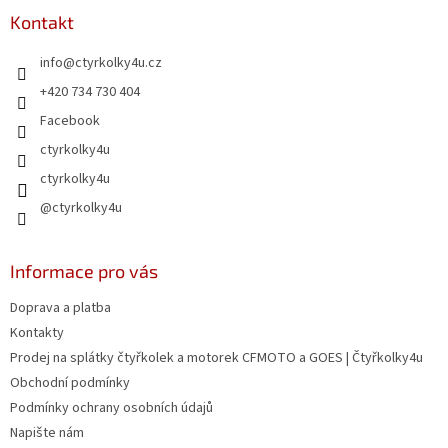
p
a
Kontakt
t
info
@
ctyrkolky4u.cz
í
+420 734 730 404
Facebook
ctyrkolky4u
ctyrkolky4u
@ctyrkolky4u
Informace pro vás
Doprava a platba
Kontakty
Prodej na splátky čtyřkolek a motorek CFMOTO a GOES | Čtyřkolky4u
Obchodní podmínky
Podmínky ochrany osobních údajů
Napište nám