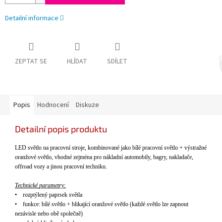
Detailní informace
ZEPTAT SE
HLÍDAT
SDÍLET
Popis
Hodnocení
Diskuze
Detailní popis produktu
LED sv
ětlo na pracovn
í stroje,
kombinovan
é
jako b
í
l
é
pracovn
í
světlo + v
ý
stražn
é
oranžov
é
světlo,
vhodné zejména pro nákladní automobily, bagry, naklada
če,
offroad vozy a jinou pracovn
í techniku.
T
echnické
parametry
:
•
rozpt
ý
len
ý
paprsek světla
•
funkce: b
í
l
é
světlo + blikaj
í
c
í
oranžov
é
světlo (každ
é
světlo lze zapnout
nez
á
visle nebo obě společně)