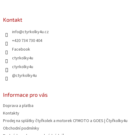
á
á
d
p
a
a
Kontakt
c
t
í
info
@
ctyrkolky4u.cz
í
p
r
+420 734 730 404
v
Facebook
k
y
ctyrkolky4u
v
ctyrkolky4u
ý
p
@ctyrkolky4u
i
s
u
Informace pro vás
Doprava a platba
Kontakty
Prodej na splátky čtyřkolek a motorek CFMOTO a GOES | Čtyřkolky4u
Obchodní podmínky