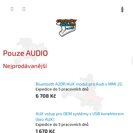
Přejít
NÁKUP
na
obsah
KOŠÍK
Pouze AUDIO
Nejprodávanější
Bluetooth A2DP/AUX modul pro Audi s MMI 2G
Expedice do 5 pracovních dnů
6 708 Kč
AUX vstup pro OEM systémy s USB konektorem
(bez AUX)
Expedice do 5 pracovních dnů
1 670 Kč