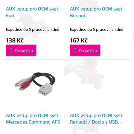
o
k
d
t
AUX vstup pro OEM syst.
AUX vstup pro OEM syst.
u
ů
Fiat
Renault
k
t
Expedice do 5 pracovních dnů
Expedice do 5 pracovních dnů
ů
138 Kč
167 Kč
Do košíku
Do košíku
AUX vstup pro OEM syst.
AUX vstup pro OEM syst.
Mercedes Command APS
Renault / Dacia s USB
konektorem