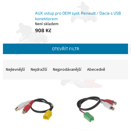
AUX vstup pro OEM syst. Renault / Dacia s USB
konektorem
Není skladem
908 Kč
OTEVŘÍT FILTR
Ř
a
Nejlevnější
Nejdražší
Nejprodávanější
Abecedně
z
e
V
n
ý
í
p
p
i
r
s
o
p
d
r
u