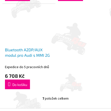
Bluetooth A2DP/AUX
modul pro Audi s MMI 2G
Expedice do 5 pracovních dnů
6 708 Kč
Do košíku
7
položek celkem
O
v
l
Z