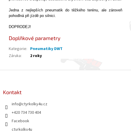
Jedna z nejlepších pneumatik do těžkého terénu, ale zároveň
pohodlná při jízdě po silnici.
DOPRODEJ!
Doplňkové parametry
Kategorie
:
Pneumatiky DWT
Záruka
:
2 roky
Z
á
p
a
Kontakt
t
info
@
ctyrkolky4u.cz
í
+420 734 730 404
Facebook
ctyrkolky4u