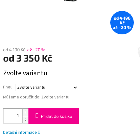
od 4 190
Kč
až –20 %
od 4 190 Kč
až –20 %
od
3 350 Kč
Měrná
Zvolte variantu
cena:
Pneu
Můžeme doručit do:
Zvolte variantu
Přidat do košíku
Detailní informace