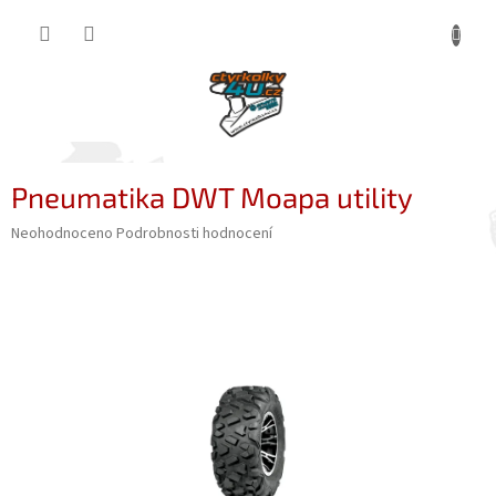
Přejít
NÁKUP
na
obsah
KOŠÍK
Pneumatika DWT Moapa utility
Průměrné
Neohodnoceno
Podrobnosti hodnocení
hodnocení
produktu
je
0,0
z
5
hvězdiček.