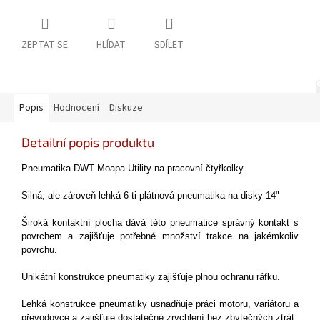
ZEPTAT SE
HLÍDAT
SDÍLET
Popis
Hodnocení
Diskuze
Detailní popis produktu
Pneumatika DWT Moapa Utility na pracovní čtyřkolky.
Silná, ale zároveň lehká 6-ti plátnová pneumatika na disky 14"
Široká kontaktní plocha dává této pneumatice správný kontakt s
povrchem a zajišťuje potřebné množství trakce na jakémkoliv
povrchu.
Unikátní konstrukce pneumatiky zajišťuje plnou ochranu ráfku.
Lehká konstrukce pneumatiky usnadňuje práci motoru, variátoru a
převodovce a zajišťuje dostatečné zrychlení bez zbytečných ztrát.