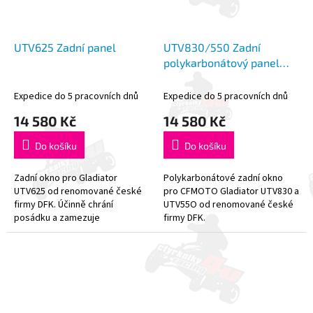
UTV625 Zadní panel
UTV830/550 Zadní
polykarbonátový panel
DFK
Expedice do 5 pracovních dnů
Expedice do 5 pracovních dnů
14 580 Kč
14 580 Kč
Do košíku
Do košíku
Zadní okno pro Gladiator
Polykarbonátové zadní okno
UTV625 od renomované české
pro CFMOTO Gladiator UTV830 a
firmy DFK. Účinně chrání
UTV55O od renomované české
posádku a zamezuje
firmy DFK.
turbulencím v kabině.