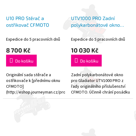
U10 PRO Stěrač a
UTV1000 PRO Zadní
ostřikovač CFMOTO
polykarbonátové okno
CFMOTO
Expedice do 5 pracovních dnů
Expedice do 5 pracovních dnů
8 700 Kč
10 030 Kč
Do košíku
Do košíku
Originální sada stěrače a
Zadní polykarbonátové okno
ostřikovače k [přednímu oknu
pro Gladiator UTV1000 PRO z
CFMOTO]
řady originálního příslušenství
(http://eshop.journeyman.cz/produkt/u10-
CFMOTO. Účinně chrání posádku
pro-predni-okno-cfmoto-bez-
před povětrnostními vlivy. -
sterace-a-ostrikovace/). - Stírací
Vyrobeno z pevného...
lišta o délce...