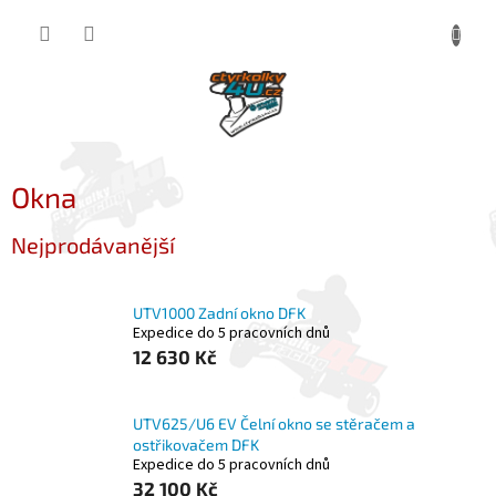
Přejít
NÁKUP
na
obsah
KOŠÍK
Okna
Nejprodávanější
UTV1000 Zadní okno DFK
Expedice do 5 pracovních dnů
12 630 Kč
UTV625/U6 EV Čelní okno se stěračem a
ostřikovačem DFK
Expedice do 5 pracovních dnů
32 100 Kč