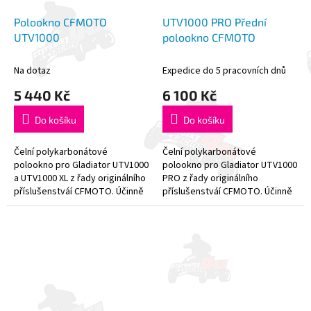
Polookno CFMOTO
UTV1000 PRO Přední
UTV1000
polookno CFMOTO
Na dotaz
Expedice do 5 pracovních dnů
5 440 Kč
6 100 Kč
Do košíku
Do košíku
Čelní polykarbonátové
Čelní polykarbonátové
polookno pro Gladiator UTV1000
polookno pro Gladiator UTV1000
a UTV1000 XL z řady originálního
PRO z řady originálního
příslušenstváí CFMOTO. Účinně
příslušenstváí CFMOTO. Účinně
chrání posádku při práci i
chrání posádku při práci i
volnočasových aktivitách. -...
volnočasových aktivitách. -
Vyrobeno z...