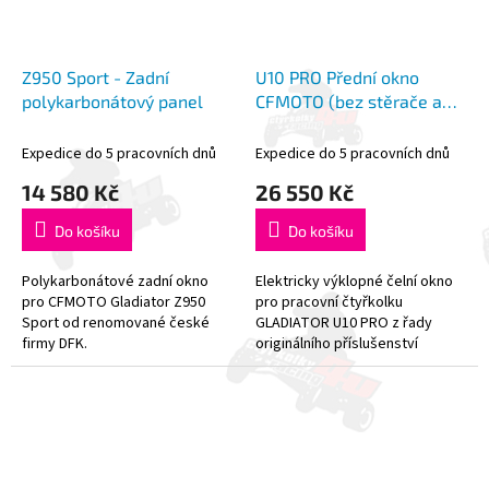
Z950 Sport - Zadní
U10 PRO Přední okno
polykarbonátový panel
CFMOTO (bez stěrače a
ostřikovače)
Expedice do 5 pracovních dnů
Expedice do 5 pracovních dnů
14 580 Kč
26 550 Kč
Do košíku
Do košíku
Polykarbonátové zadní okno
Elektricky výklopné čelní okno
pro CFMOTO Gladiator Z950
pro pracovní čtyřkolku
Sport od renomované české
GLADIATOR U10 PRO z řady
firmy DFK.
originálního příslušenství
CFMOTO. **!!! [Stěrač s...