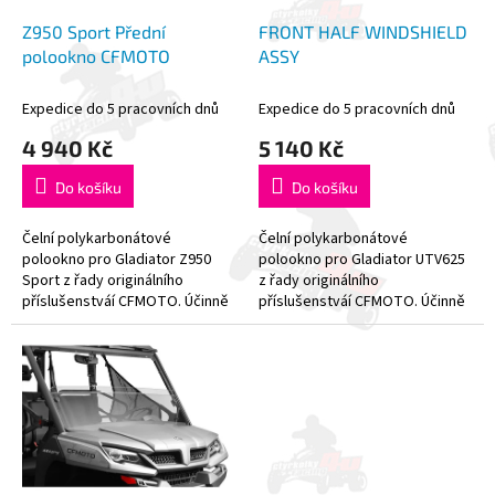
o
k
d
t
Z950 Sport Přední
FRONT HALF WINDSHIELD
u
ů
polookno CFMOTO
ASSY
k
t
Expedice do 5 pracovních dnů
Expedice do 5 pracovních dnů
ů
4 940 Kč
5 140 Kč
Do košíku
Do košíku
Čelní polykarbonátové
Čelní polykarbonátové
polookno pro Gladiator Z950
polookno pro Gladiator UTV625
Sport z řady originálního
z řady originálního
příslušenstváí CFMOTO. Účinně
příslušenstváí CFMOTO. Účinně
chrání posádku a nenarušuje
chrání posádku při práci i
sportovní design stroje. -
volnočasových aktivitách. -
Vyrobeno z...
Vyrobeno z pevného...