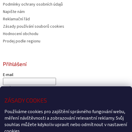
Podmínky ochrany osobních údajů
Napište nám
Reklamační řád
Zásady používání souborů cookies
Hodnocení obchodu
Prodej podle regionu
Přihlášení
E-mail
Heslo
ZÁSADY COOKES
PŘIHLÁSIT SE
Nová registrace
Zapomenuté heslo
Používáme cookies pro zajištění správného fungování webu,
měření návštěvnosti a zobrazování relevantní reklamy. Svůj
souhlas můžete kdykoliv upravit nebo odmítnout v nastavení
cookies.