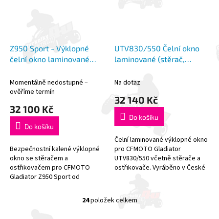
Z950 Sport - Výklopné
UTV830/550 Čelní okno
čelní okno laminované
laminované (stěrač,
(stěrač, ostřikovač)
ostřikovač)
Momentálně nedostupné –
Na dotaz
ověříme termín
32 140 Kč
32 100 Kč
Do košíku
Do košíku
Čelní laminované výklopné okno
Bezpečnostní kalené výklopné
pro CFMOTO Gladiator
okno se stěračem a
UTV830/550 včetně stěrače a
ostřikovačem pro CFMOTO
ostřikovače. Vyráběno v České
Gladiator Z950 Sport od
republice renomovanou
renomované české firmy DFK.
společností DFK, která patří ke
**NUTNO DOKOUPIT STŘECHU
světové...
24
položek celkem
O
DFK, OKNO NENÍ...
v