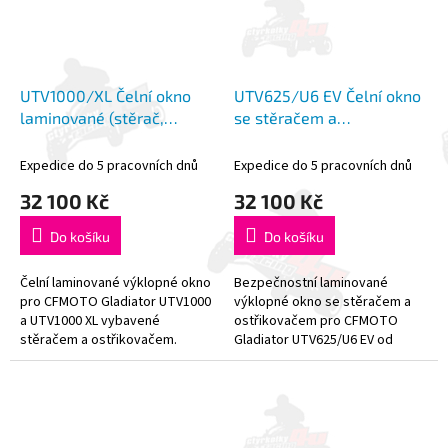
UTV1000/XL Čelní okno
UTV625/U6 EV Čelní okno
laminované (stěrač,
se stěračem a
ostřikovač) MY2023
ostřikovačem DFK
Expedice do 5 pracovních dnů
Expedice do 5 pracovních dnů
32 100 Kč
32 100 Kč
Do košíku
Do košíku
Čelní laminované výklopné okno
Bezpečnostní laminované
pro CFMOTO Gladiator UTV1000
výklopné okno se stěračem a
a UTV1000 XL vybavené
ostřikovačem pro CFMOTO
stěračem a ostřikovačem.
Gladiator UTV625/U6 EV od
Vyrobeno v České republice
renomované české firmy DFK.
renomovanou společností DFK,
Ono je vybaveno aretací pro
která patří ke...
částečné otevření a...