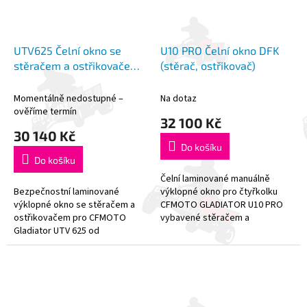
UTV625 Čelní okno se
U10 PRO Čelní okno DFK
stěračem a ostřikovačem
(stěrač, ostřikovač)
DFK
Momentálně nedostupné –
Na dotaz
ověříme termín
32 100 Kč
30 140 Kč
Do košíku
Do košíku
Čelní laminované manuálně
Bezpečnostní laminované
výklopné okno pro čtyřkolku
výklopné okno se stěračem a
CFMOTO GLADIATOR U10 PRO
ostřikovačem pro CFMOTO
vybavené stěračem a
Gladiator UTV 625 od
ostřikovačem. Vyrobeno v
renomované české firmy DFK. *
České republice renomovanou
V ceně není zahrnuta montáž.
společností DFK, která...
Částka za instalaci...