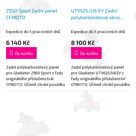
Z950 Sport Zadní panel
UTV625/U6 EV Zadní
CFMOTO
polykarbonátové okno
CFMOTO
Expedice do 5 pracovních dnů
Expedice do 5 pracovních dnů
6 140 Kč
8 100 Kč
Do košíku
Do košíku
Zadní polykarbonátový panel
Zadní polykarbonátový panel
pro Gladiator Z950 Sport z řady
pro Gladiator UTV625/U6 EV z
originálního příslušenstváí
řady originálního příslušenství
CFMOTO. Účinně chrání posádku
CFMOTO. Účinně chrání posádku
a zamezuje turbulencím v
před povětrnostními vlivy. -
kabině. - Vyrobeno z pevného...
Vyrobeno z pevného...