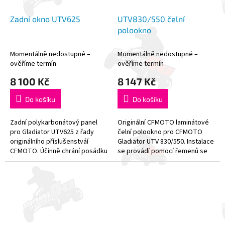
Zadní okno UTV625
UTV830/550 čelní
polookno
Momentálně nedostupné –
Momentálně nedostupné –
ověříme termín
ověříme termín
8 100 Kč
8 147 Kč
Do košíku
Do košíku
Zadní polykarbonátový panel
Originální CFMOTO laminátové
pro Gladiator UTV625 z řady
čelní polookno pro CFMOTO
originálního příslušenstváí
Gladiator UTV 830/550. Instalace
CFMOTO. Účinně chrání posádku
se provádí pomocí řemenů se
před povětrnostními vlivy. -
suchými zipy.
Vyrobeno z pevného
nárazuvzdorného...