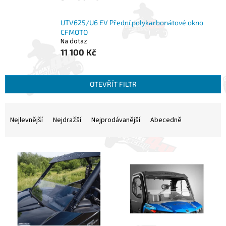
UTV625/U6 EV Přední polykarbonátové okno
CFMOTO
Na dotaz
11 100 Kč
OTEVŘÍT FILTR
Ř
a
Nejlevnější
Nejdražší
Nejprodávanější
Abecedně
z
e
V
n
ý
í
p
p
i
r
s
o
p
d
r
u