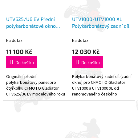
UTV625/U6 EV Přední
UTV1000/UTV1000 XL
polykarbonátové okno
Polykarbonátový zadní díl
CFMOTO
Na dotaz
Na dotaz
11 100 Kč
12 030 Kč
Do košíku
Do košíku
Originální přední
Polykarbonátový zadní díl (zadní
polykarbonátový panel pro
okno) pro CFMOTO Gladiator
čtyřkolku CFMOTO Gladiator
UTV1000 a UTV1000 XL od
UTV625/U6 EV modelového roku
renomovaného českého
2024 a novější. **BEZ STĚRAČE A
výrobce DFK.
OSTŘIKOVAČE!** - Základní
úroveň ochrany...