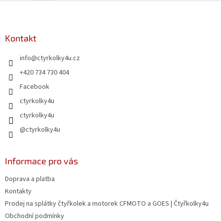
l
Z
á
á
d
p
a
a
Kontakt
c
t
í
info
@
ctyrkolky4u.cz
í
p
r
+420 734 730 404
v
Facebook
k
y
ctyrkolky4u
v
ctyrkolky4u
ý
p
@ctyrkolky4u
i
s
u
Informace pro vás
Doprava a platba
Kontakty
Prodej na splátky čtyřkolek a motorek CFMOTO a GOES | Čtyřkolky4u
Obchodní podmínky