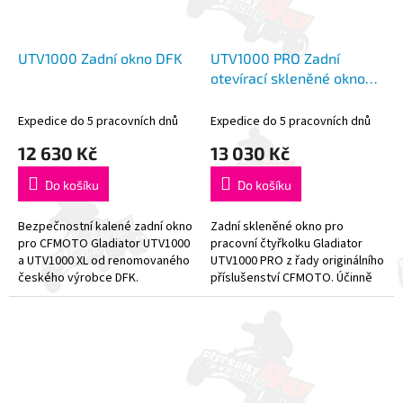
UTV1000 Zadní okno DFK
UTV1000 PRO Zadní
otevírací skleněné okno
CFMOTO
Expedice do 5 pracovních dnů
Expedice do 5 pracovních dnů
12 630 Kč
13 030 Kč
Do košíku
Do košíku
Bezpečnostní kalené zadní okno
Zadní skleněné okno pro
pro CFMOTO Gladiator UTV1000
pracovní čtyřkolku Gladiator
a UTV1000 XL od renomovaného
UTV1000 PRO z řady originálního
českého výrobce DFK.
příslušenství CFMOTO. Účinně
chrání posádku před
povětrnostními vlivy,
otevíratelná střední...