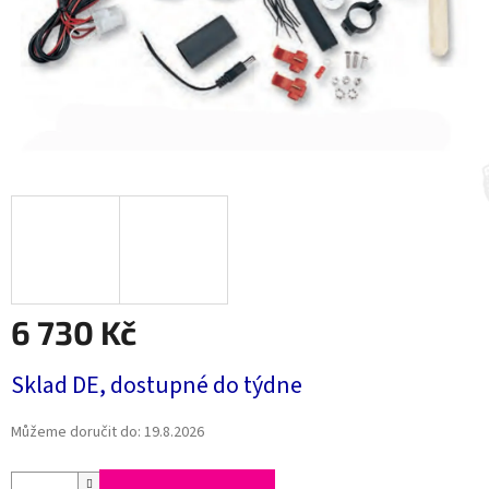
6 730 Kč
Měrná
Sklad DE, dostupné do týdne
cena:
Můžeme doručit do:
19.8.2026