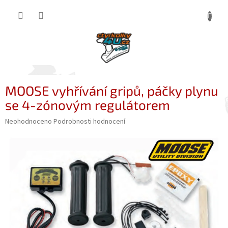
Přejít
NÁKUP
na
obsah
KOŠÍK
MOOSE vyhřívání gripů, páčky plynu
se 4-zónovým regulátorem
Průměrné
Neohodnoceno
Podrobnosti hodnocení
hodnocení
produktu
je
0,0
z
5
hvězdiček.