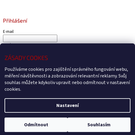
Přihlášení
E-mail
Heslo
ZÁSADY COOKES
PŘIHLÁSIT SE
Používáme cookies pro zajištění správného fungování webu,
Nová registrace
Zapomenuté heslo
měření návštěvnosti a zobrazování relevantní reklamy. Svůj
souhlas můžete kdykoliv upravit nebo odmítnout v nastavení
cookies.
Vytvořil Shoptet
Nastavení
Copyright 2026
Čtyřkolky4U - Prodej a servis čtyřkolek Kryry
.
Všechna práva vyhrazena.
Upravit nastavení cookies
Odmítnout
Souhlasím
Webdesign by
BEOM.cz
.