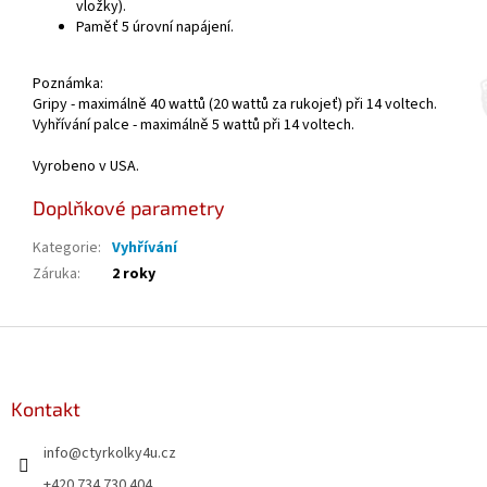
vložky).
Paměť 5 úrovní napájení.
Poznámka:
Gripy - maximálně 40 wattů (20 wattů za rukojeť) při 14 voltech.
Vyhřívání palce - maximálně 5 wattů při 14 voltech.
Vyrobeno v USA.
Doplňkové parametry
Kategorie
:
Vyhřívání
Záruka
:
2 roky
Z
á
p
a
Kontakt
t
info
@
ctyrkolky4u.cz
í
+420 734 730 404