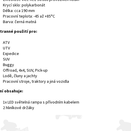
Krycí sklo: polykarbonát
Délka: cca 190 mm
Pracovní teplota: -45 až +85°C
Barva: černá matná
tranné použití pro:
ATV
UTV
Expedice
SUV
Buggy
Offroad, 4x4, SUV, Pick-up
Lodě, čluny a jachty
Pracovní stroje, traktory
a jiná vozidla
ní obsahuje:
1x LED světelná rampa s přívodním kabelem
2 hliníkové d
ržáky