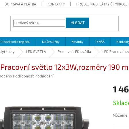
DOPRAVA A PLATBA
KONTAKTY
PRODEJ NA SPLÁTKY ČTYŘKOLE
HLEDAT
Prodej podle regionu
Naše služby
Novinky
O NÁS
Kontakt
Čtyřkolky
LED SVĚTLA
Pracovní LED světla
LED Pracovní s
 Pracovní světlo 12x3W,rozměry 190 
né
noceno
Podrobnosti hodnocení
ní
1 46
u
Měrná
Sklad
cena:
ek.
Můžeme d