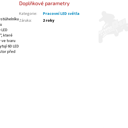
Doplňkové parametry
Kategorie
:
Pracovní LED světla
estiúhelníku
Záruka
:
2 roky
mu
D LED
", které
 ve tvaru
tují 6D LED
stor před