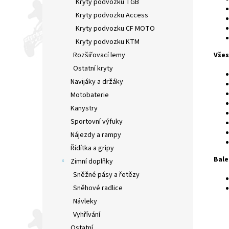
Kryty podvozků TGB
Kryty podvozku Access
Kryty podvozku CF MOTO
Kryty podvozku KTM
Rozšiřovací lemy
Všes
Ostatní kryty
Navijáky a držáky
Motobaterie
Kanystry
Sportovní výfuky
Nájezdy a rampy
Řídítka a gripy
Bale
Zimní doplňky
Sněžné pásy a řetězy
Sněhové radlice
Návleky
Vyhřívání
Ostatní