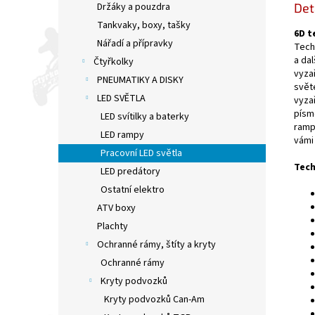
Držáky a pouzdra
Det
Tankvaky, boxy, tašky
6D
t
Nářadí a přípravky
Techn
a dal
Čtyřkolky
vyza
PNEUMATIKY A DISKY
svět
LED SVĚTLA
vyza
písm
LED svítilky a baterky
ramp
LED rampy
vámi 
Pracovní LED světla
Tech
LED predátory
Ostatní elektro
ATV boxy
Plachty
Ochranné rámy, štíty a kryty
Ochranné rámy
Kryty podvozků
Kryty podvozků Can-Am