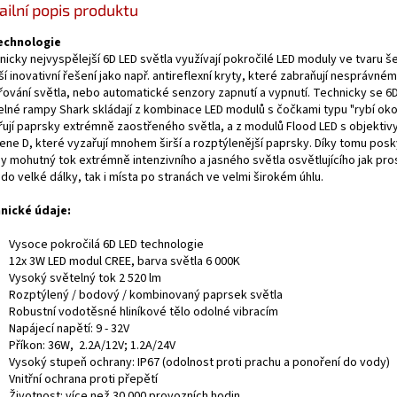
ailní popis produktu
echnologie
icky nejvyspělejší 6D LED světla využívají pokročilé LED moduly ve tvaru š
ší inovativní řešení jako např. antireflexní kryty,
které zabraňují nesprávné
řování světla, nebo automatické senzory zapnutí a vypnutí.
Technicky se 6
elné rampy Shark skládají z kombinace LED modulů s čočkami typu "rybí oko
řují paprsky extrémně zaostřeného světla, a z modulů Flood LED s objektivy
ene D, které vyzařují mnohem širší a rozptýlenější paprsky. Díky tomu posky
y mohutný tok extrémně intenzivního a jasného světla osvětlujícího jak pro
do velké dálky, tak i místa po stranách ve velmi širokém úhlu.
nické údaje:
Vysoce pokročilá 6D LED technologie
12x 3W LED modul CREE, barva světla 6 000K
Vysoký světelný tok 2 520 lm
Rozptýlený / bodový / kombinovaný paprsek světla
Robustní vodotěsné hliníkové tělo odolné vibracím
Napájecí napětí: 9 - 32V
Příkon: 36W, 2.2A/12V; 1.2A/24V
Vysoký stupeň ochrany: IP67 (odolnost proti prachu a ponoření do vody)
Vnitřní ochrana proti přepětí
Životnost: více než 30.000 provozních hodin