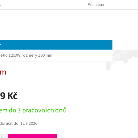
K A MOTOREK CFMOTO A GOES | ČTYŘKOLKY4U
Přihlášení
OBCHODNÍ PODMÍNKY
NÁKUPNÍ
Prázdný košík
KOŠÍK
y
větlo 12x3W,rozměry 190 mm
mm
9 Kč
em do 3 pracovních dnů
oručit do:
12.8.2026