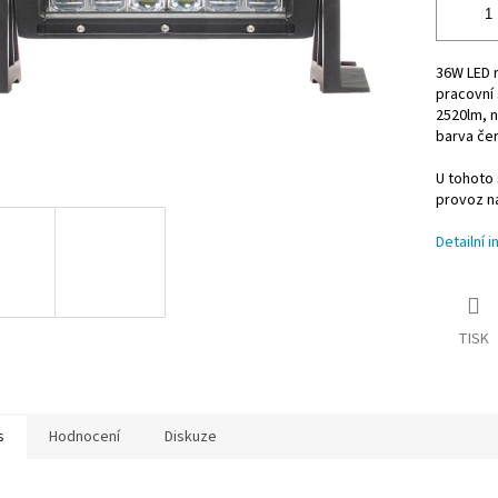
36W LED r
pracovní 
2520lm, n
barva če
U tohoto 
provoz na
Detailní 
TISK
s
Hodnocení
Diskuze