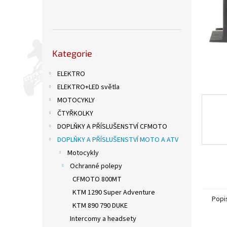
n
e
l
Přeskočit
Kategorie
kategorie
ELEKTRO
ELEKTRO+LED světla
MOTOCYKLY
ČTYŘKOLKY
DOPLŇKY A PŘÍSLUŠENSTVÍ CFMOTO
DOPLŇKY A PŘÍSLUŠENSTVÍ MOTO A ATV
Motocykly
Ochranné polepy
CFMOTO 800MT
KTM 1290 Super Adventure
Popi
KTM 890 790 DUKE
Intercomy a headsety