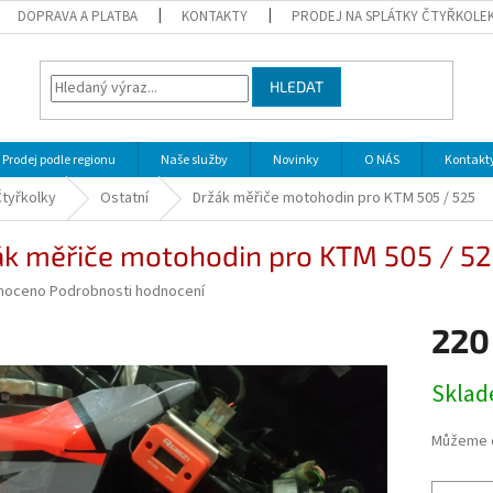
DOPRAVA A PLATBA
KONTAKTY
PRODEJ NA SPLÁTKY ČTYŘKOLE
HLEDAT
Prodej podle regionu
Naše služby
Novinky
O NÁS
Kontakt
Čtyřkolky
Ostatní
Držák měřiče motohodin pro KTM 505 / 525
ák měřiče motohodin pro KTM 505 / 5
né
noceno
Podrobnosti hodnocení
ní
220
u
Měrná
Skla
cena:
ek.
Můžeme d