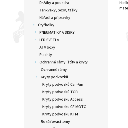
Hlin
Držáky a pouzdra
mater
Tankvaky, boxy, tašky
Nářadí a přípravky
Čtyřkolky
PNEUMATIKY A DISKY
LED SVĚTLA
ATV boxy
Plachty
Ochranné rámy, štíty a kryty
Ochranné rámy
Kryty podvozků
Kryty podvozků Can-Am
Kryty podvozků TGB
Kryty podvozku Access
Kryty podvozku CF MOTO
Kryty podvozku KTM
Rozšiřovací lemy