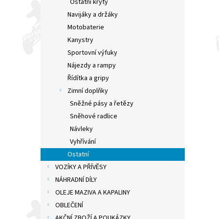
Ostatní kryty
Navijáky a držáky
Motobaterie
Kanystry
Sportovní výfuky
Nájezdy a rampy
Řídítka a gripy
Zimní doplňky
Sněžné pásy a řetězy
Sněhové radlice
Návleky
Vyhřívání
Ostatní
VOZÍKY A PŘÍVĚSY
NÁHRADNÍ DÍLY
OLEJE MAZIVA A KAPALINY
OBLEČENÍ
AKČNÍ ZBOŽÍ A POUKÁZKY