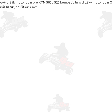
íkový držák motohodin pro KTM 505 / 525 kompatibilní s držáky motohodin Q
iál: hliník, tloušťka: 2 mm