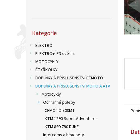
n
e
l
Přeskočit
Kategorie
kategorie
ELEKTRO
ELEKTRO+LED světla
MOTOCYKLY
ČTYŘKOLKY
DOPLŇKY A PŘÍSLUŠENSTVÍ CFMOTO
DOPLŇKY A PŘÍSLUŠENSTVÍ MOTO A ATV
Motocykly
Ochranné polepy
CFMOTO 800MT
Popi
KTM 1290 Super Adventure
KTM 890 790 DUKE
Det
Intercomy a headsety