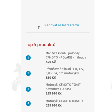
Sledovat na Instagramu
Top 5 produktů
Manžeta kloubu poloosy
CFMOTO - POLARIS - náhrada
520 Kč
Přerušovač blinkrů LED, 12V,
0,05-10A, pro motocykly
550 Kč
Motocykl CFMOTO 700MT
Adventure EURO5+
165 990 Kč
Motocykl CFMOTO 800MT-X
229 990 Kč