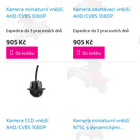
o
k
d
t
Kamera miniaturní vnější,
Kamera zavrtávací vnější,
u
ů
AHD/CVBS 1080P
AHD/CVBS 1080P
k
t
Expedice do 5 pracovních dnů
Expedice do 5 pracovních dnů
ů
905 Kč
905 Kč
Do košíku
Do košíku
Kamera CCD vnější
Kamera miniaturní vnější
AHD/CVBS 1080P
NTSC s dynamickými
trajektoriemi