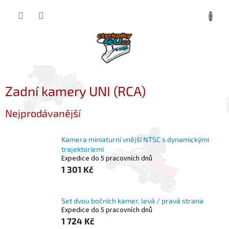
Přejít
NÁKUP
na
obsah
KOŠÍK
Zadní kamery UNI (RCA)
Nejprodávanější
Kamera miniaturní vnější NTSC s dynamickými
trajektoriemi
Expedice do 5 pracovních dnů
1 301 Kč
Set dvou bočních kamer, levá / pravá strana
Expedice do 5 pracovních dnů
1 724 Kč