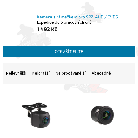
Kamera s rámečkem pro SPZ, AHD / CVBS
Expedice do 5 pracovních dnů
1 492 Kč
OTEVŘÍT FILTR
Ř
a
Nejlevnější
Nejdražší
Nejprodávanější
Abecedně
z
e
V
n
ý
í
p
p
i
r
s
o
p
d
r
u