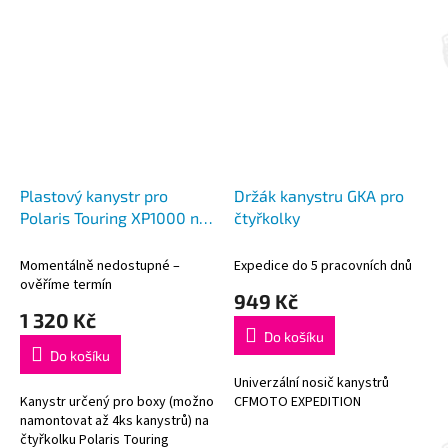
Plastový kanystr pro
Držák kanystru GKA pro
Polaris Touring XP1000 na
čtyřkolky
PHM - 5l, červený
Momentálně nedostupné –
Expedice do 5 pracovních dnů
ověříme termín
949 Kč
1 320 Kč
Do košíku
Do košíku
Univerzální nosič kanystrů
Kanystr určený pro boxy (možno
CFMOTO EXPEDITION
namontovat až 4ks kanystrů) na
čtyřkolku Polaris Touring