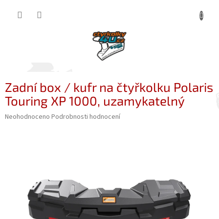
Přejít
NÁKUP
na
obsah
KOŠÍK
Zadní box / kufr na čtyřkolku Polaris
Touring XP 1000, uzamykatelný
Průměrné
Neohodnoceno
Podrobnosti hodnocení
hodnocení
produktu
je
0,0
z
5
hvězdiček.