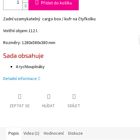
Přidat do košíku
Zadní uzamykatelný cargo box / kufr na čtyřkolku
Vnitřní objem 112 l.
Rozměry: 1280х580х380 mm
Sada obsahuje
4 rychloupínáky
Detailní informace
ZEPTAT SE
HLÍDAT
SDÍLET
Popis
Videa (1)
Hodnocení
Diskuze