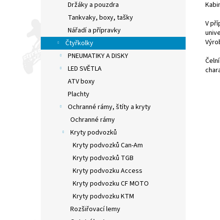
Kabi
Držáky a pouzdra
Tankvaky, boxy, tašky
V pří
Nářadí a přípravky
unive
Výro
Čtyřkolky
PNEUMATIKY A DISKY
Čelní
LED SVĚTLA
chara
ATV boxy
Plachty
Ochranné rámy, štíty a kryty
Ochranné rámy
Kryty podvozků
Kryty podvozků Can-Am
Kryty podvozků TGB
Kryty podvozku Access
Kryty podvozku CF MOTO
Kryty podvozku KTM
Rozšiřovací lemy