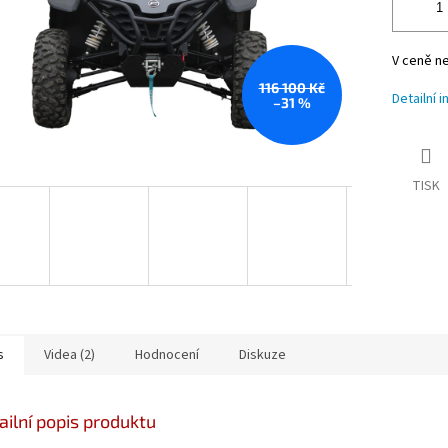
V ceně ne
116 100 Kč
Detailní 
–31 %
TISK
s
Videa (2)
Hodnocení
Diskuze
ailní popis produktu