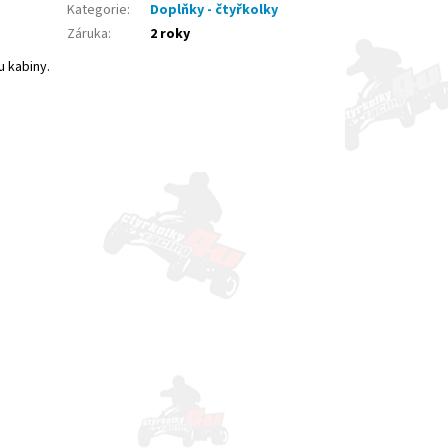
Kategorie
:
Doplňky - čtyřkolky
Záruka
:
2 roky
e
u kabiny.