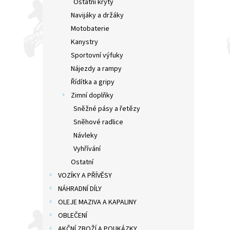
Ostatní kryty
Navijáky a držáky
Motobaterie
Kanystry
Sportovní výfuky
Nájezdy a rampy
Řídítka a gripy
Zimní doplňky
Sněžné pásy a řetězy
Sněhové radlice
Návleky
Vyhřívání
Ostatní
VOZÍKY A PŘÍVĚSY
NÁHRADNÍ DÍLY
OLEJE MAZIVA A KAPALINY
OBLEČENÍ
AKČNÍ ZBOŽÍ A POUKÁZKY