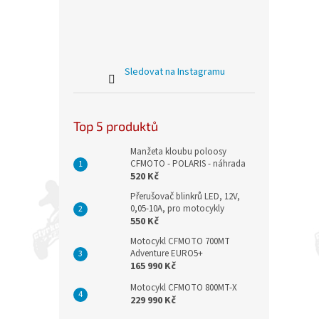
Sledovat na Instagramu
Top 5 produktů
Manžeta kloubu poloosy
CFMOTO - POLARIS - náhrada
520 Kč
Přerušovač blinkrů LED, 12V,
0,05-10A, pro motocykly
550 Kč
Motocykl CFMOTO 700MT
Adventure EURO5+
165 990 Kč
Motocykl CFMOTO 800MT-X
229 990 Kč