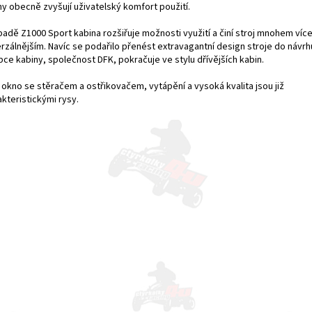
ny obecně zvyšují uživatelský komfort použití.
padě Z1000 Sport kabina rozšiřuje možnosti využití a činí stroj mnohem víc
rzálnějším. Navíc se podařilo přenést extravagantní design stroje do návrh
bce kabiny, společnost DFK, pokračuje ve stylu dřívějších kabin.
 okno se stěračem a ostřikovačem, vytápění a vysoká kvalita jsou již
kteristickými rysy.