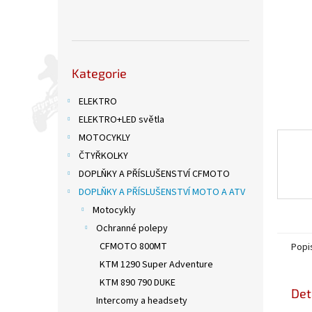
n
e
l
Přeskočit
Kategorie
kategorie
ELEKTRO
ELEKTRO+LED světla
MOTOCYKLY
ČTYŘKOLKY
DOPLŇKY A PŘÍSLUŠENSTVÍ CFMOTO
DOPLŇKY A PŘÍSLUŠENSTVÍ MOTO A ATV
Motocykly
Ochranné polepy
CFMOTO 800MT
Popi
KTM 1290 Super Adventure
KTM 890 790 DUKE
Det
Intercomy a headsety