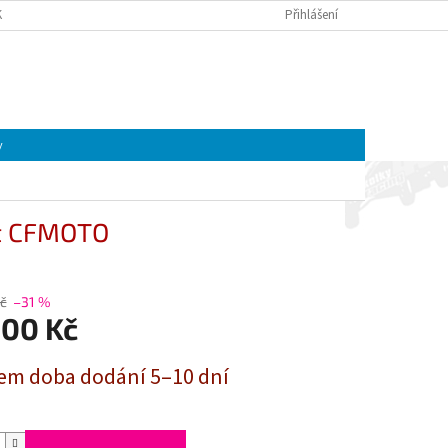
K A MOTOREK CFMOTO A GOES | ČTYŘKOLKY4U
Přihlášení
OBCHODNÍ PODMÍNKY
NÁKUPNÍ
Prázdný košík
KOŠÍK
y
rt CFMOTO
Kč
–31 %
100 Kč
em doba dodání 5–10 dní