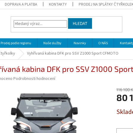
DOPRAVA A PLATBA
KONTAKTY
PRODEJ NA SPLÁTKY ČTYŘKOLE
HLEDAT
Prodej podle regionu
Naše služby
Novinky
O NÁS
Kontakt
Čtyřkolky
Vyhřívaná kabina DFK pro SSV Z1000 Sport CFMOTO
řívaná kabina DFK pro SSV Z1000 Spo
né
noceno
Podrobnosti hodnocení
ní
u
116 100 
80 
Měrná
Sklad
cena:
ek.