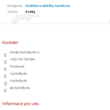
Kategorie
:
Vodítka a válečky variátoru
Záruka
:
2 roky
Z
á
p
a
Kontakt
t
info
@
ctyrkolky4u.cz
í
+420 734 730 404
Facebook
ctyrkolky4u
ctyrkolky4u
@ctyrkolky4u
Informace pro vás