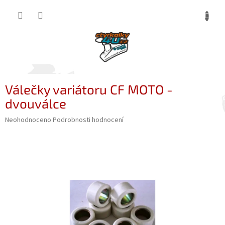
Přejít
NÁKUP
na
obsah
KOŠÍK
Válečky variátoru CF MOTO -
dvouválce
Průměrné
Neohodnoceno
Podrobnosti hodnocení
hodnocení
produktu
je
0,0
z
5
hvězdiček.