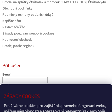
Prodej na splátky čtyřkolek a motorek CFMOTO a GOES | Čtyřkolky4u
Obchodní podmínky
Podmínky ochrany osobních údajů
Napište nám
Reklamační řád
Zásady používání souborů cookies
Hodnocení obchodu
Prodej podle regionu
Přihlášení
E-mail
Heslo
ZÁSADY COOKES
PŘIHLÁSIT SE
Používáme cookies pro zajištění správného fungování webu,
Nová registrace
Zapomenuté heslo
měření návštěvnosti a zobrazování relevantní reklamy. Svůj