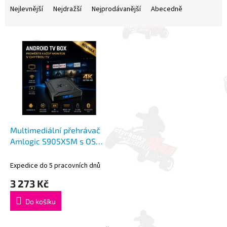
a
Nejlevnější
Nejdražší
Nejprodávanější
Abecedně
z
e
V
n
ý
í
p
p
i
r
s
o
p
d
r
u
o
k
d
t
Multimediální přehrávač
u
ů
Amlogic S905X5M s OS
k
Android, HDMI / AV
t
výstup, 2x USB + micro SD
Expedice do 5 pracovních dnů
ů
3 273 Kč
Do košíku