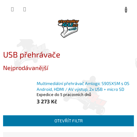
Přejít
NÁKUP
na
obsah
KOŠÍK
USB přehrávače
Nejprodávanější
Multimediální přehrávač Amlogic S905X5M s OS
Android, HDMI / AV výstup, 2x USB + micro SD
Expedice do 5 pracovních dnů
3 273 Kč
OTEVŘÍT FILTR
Ř