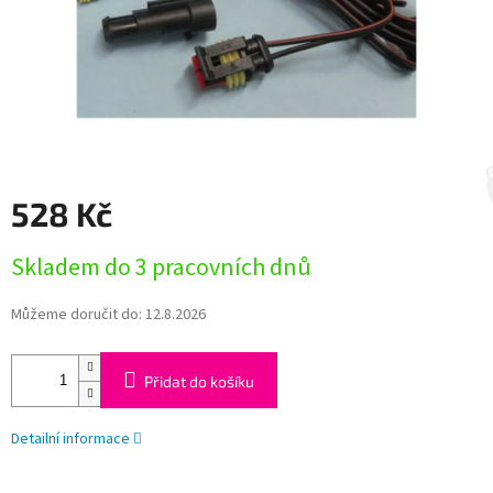
528 Kč
Měrná
Skladem do 3 pracovních dnů
cena:
Můžeme doručit do:
12.8.2026
Přidat do košíku
Detailní informace