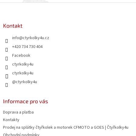
Z
á
p
a
Kontakt
t
info
@
ctyrkolky4u.cz
í
+420 734 730 404
Facebook
ctyrkolky4u
ctyrkolky4u
@ctyrkolky4u
Informace pro vás
Doprava a platba
Kontakty
Prodej na splátky čtyřkolek a motorek CFMOTO a GOES | Čtyřkolky4u
Obchodní podmínky