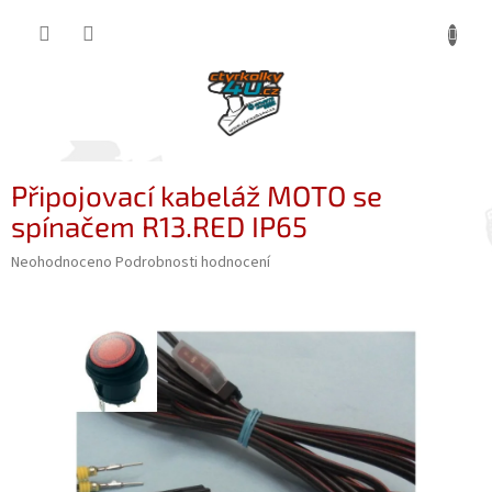
Přejít
NÁKUP
na
obsah
KOŠÍK
Připojovací kabeláž MOTO se
spínačem R13.RED IP65
Průměrné
Neohodnoceno
Podrobnosti hodnocení
hodnocení
produktu
je
0,0
z
5
hvězdiček.