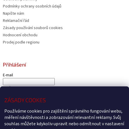
Podmínky ochrany osobních údajů
Napište nám
Reklamační řád
Zásady používání souborů cookies
Hodnocení obchodu
Prodej podle regionu
Přihlášení
E-mail
Heslo
ZÁSADY COOKES
PŘIHLÁSIT SE
Nová registrace
Zapomenuté heslo
Používáme cookies pro zajištění správného fungování webu,
měření návštěvnosti a zobrazování relevantní reklamy. Svůj
souhlas můžete kdykoliv upravit nebo odmítnout v nastavení