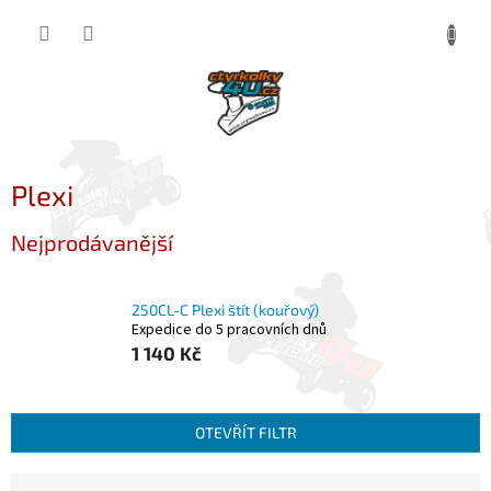
Přejít
NÁKUP
na
obsah
KOŠÍK
Plexi
Nejprodávanější
250CL-C Plexi štít (kouřový)
Expedice do 5 pracovních dnů
1 140 Kč
OTEVŘÍT FILTR
Ř