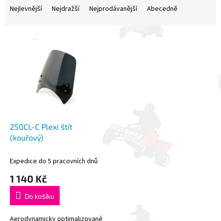
a
Nejlevnější
Nejdražší
Nejprodávanější
Abecedně
z
e
V
n
ý
í
p
p
i
r
s
o
p
d
r
u
o
k
d
t
250CL-C Plexi štít
u
ů
(kouřový)
k
t
Expedice do 5 pracovních dnů
ů
1 140 Kč
Do košíku
Aerodynamicky optimalizované