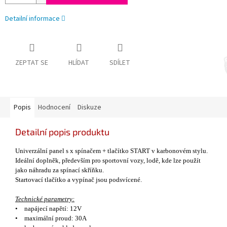
Detailní informace
ZEPTAT SE
HLÍDAT
SDÍLET
Popis
Hodnocení
Diskuze
Detailní popis produktu
Univerz
á
ln
í
p
anel s x sp
ína
čem + tlač
ítko START
v karbonov
é
m stylu.
Ide
á
ln
í
doplněk, předevš
í
m pro sportovn
í
vozy, lodě, kde lze použ
í
t
jako n
á
hradu za sp
í
nac
í
skř
í
ňku.
Startovac
í
tlač
í
tko a vyp
í
nač jsou podsv
í
cen
é
.
Technick
é
parametry:
•
nap
á
jec
í
napět
í
: 12V
•
maxim
á
ln
í
proud: 30A