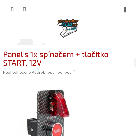
Přejít
NÁKUP
na
obsah
KOŠÍK
Panel s 1x spínačem + tlačítko
START, 12V
Průměrné
Neohodnoceno
Podrobnosti hodnocení
hodnocení
produktu
je
0,0
z
5
hvězdiček.