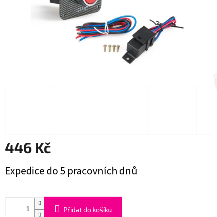
446 Kč
Měrná
Expedice do 5 pracovních dnů
cena:
Přidat do košíku