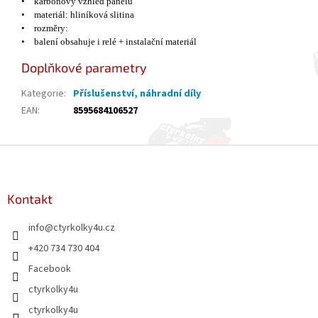
•
karbonov
ý
vzhled panelu
•
materi
á
l: hlin
í
kov
á
slitina
•
rozměry:
•
balen
í
obsahuje i rel
é
+ instalačn
í
materi
á
l
Doplňkové parametry
Kategorie
:
Příslušenství, náhradní díly
EAN
:
8595684106527
Z
á
p
a
Kontakt
t
info
@
ctyrkolky4u.cz
í
+420 734 730 404
Facebook
ctyrkolky4u
ctyrkolky4u