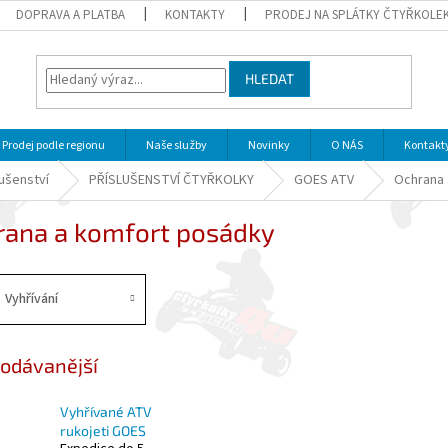
DOPRAVA A PLATBA
KONTAKTY
PRODEJ NA SPLÁTKY ČTYŘKOLE
HLEDAT
Prodej podle regionu
Naše služby
Novinky
O NÁS
Kontakt
lušenství
PŘÍSLUŠENSTVÍ ČTYŘKOLKY
GOES ATV
Ochrana 
rana a komfort posádky
Vyhřívání
odávanější
Vyhřívané ATV
rukojeti GOES