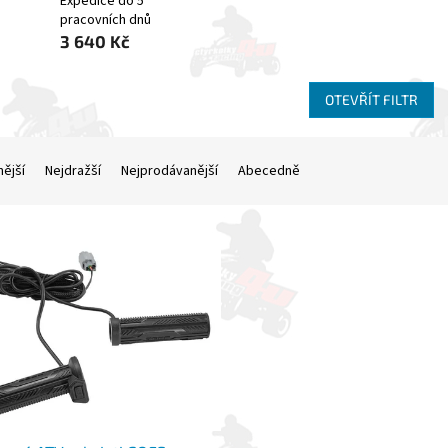
Expedice do 5
pracovních dnů
3 640 Kč
OTEVŘÍT FILTR
nější
Nejdražší
Nejprodávanější
Abecedně