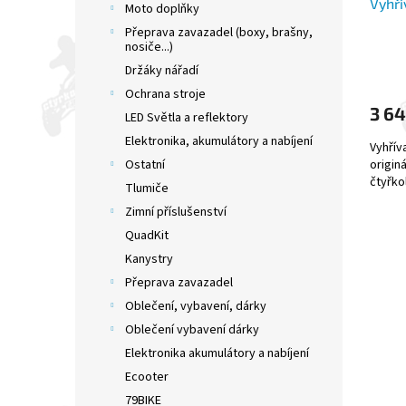
Vyhří
k
Moto doplňky
t
Přeprava zavazadel (boxy, brašny,
ů
nosiče...)
Držáky nářadí
Ochrana stroje
3 64
LED Světla a reflektory
Elektronika, akumulátory a nabíjení
Vyhřív
origin
Ostatní
čtyřko
Tlumiče
Zimní příslušenství
QuadKit
Kanystry
Přeprava zavazadel
Oblečení, vybavení, dárky
Oblečení vybavení dárky
Elektronika akumulátory a nabíjení
Ecooter
79BIKE