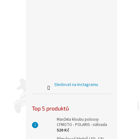
Sledovat na Instagramu
Top 5 produktů
Manžeta kloubu poloosy
CFMOTO - POLARIS - náhrada
520 Kč
Přerušovač blinkrů LED, 12V,