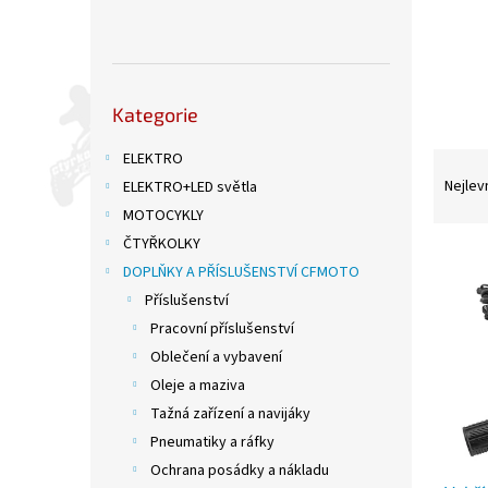
n
e
l
Přeskočit
Kategorie
kategorie
Ř
ELEKTRO
a
Nejlev
ELEKTRO+LED světla
z
MOTOCYKLY
e
ČTYŘKOLKY
V
n
DOPLŇKY A PŘÍSLUŠENSTVÍ CFMOTO
ý
í
Příslušenství
p
p
i
r
Pracovní příslušenství
s
o
Oblečení a vybavení
p
d
Oleje a maziva
r
u
Tažná zařízení a navijáky
o
k
Pneumatiky a ráfky
d
t
u
ů
Ochrana posádky a nákladu