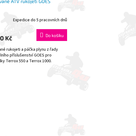
vané ATV rukojeti GOES
Expedice do 5 pracovních dnů
Do košíku
0 Kč
ané rukojeti a páčka plynu z řady
álního příslušenství GOES pro
lky Terrox 550 a Terrox 1000.
O
v
l
á
d
a
c
í
p
r
v