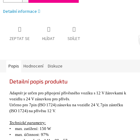
Detailní informace
ZEPTAT SE
HLÍDAT
SDÍLET
Popis
Hodnocení
Diskuze
Detailní popis produktu
Adapt
é
r je určen pro připojen
í
př
í
věsn
é
ho voz
í
ku s 12 V ž
á
rovkami k
vozidlu s 24 V z
á
suvkou pro př
í
věs.
Určeno pro 7pin (ISO 1724) z
á
suvku na vozidle 24 V, 7pin z
á
strčku
(ISO 1724) na př
í
věsu 12 V.
Technick
é
parametry:
•
max. zat
í
žen
í
: 150 W
•
max.
ú
činnost: 97%