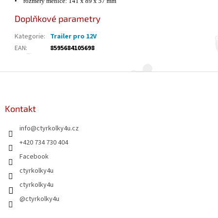
•
rozměry měniče: 141 x 89 x 57 mm
Doplňkové parametry
Kategorie
:
Trailer pro 12V
EAN
:
8595684105698
Z
á
p
a
Kontakt
t
info
@
ctyrkolky4u.cz
í
+420 734 730 404
Facebook
ctyrkolky4u
ctyrkolky4u
@ctyrkolky4u