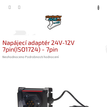
Přejít
NÁKUP
na
obsah
KOŠÍK
Napájecí adaptér 24V-12V
7pin(ISO1724) - 7pin
Průměrné
Neohodnoceno
Podrobnosti hodnocení
hodnocení
produktu
je
0,0
z
5
hvězdiček.