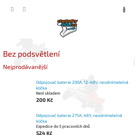
Přejít
NÁKUP
na
obsah
KOŠÍK
Bez podsvětlení
Nejprodávanější
Odpojovač baterie 200A, 12-48V, neodnímatelná
klička
Není skladem
200 Kč
Odpojovač baterie 275A, 48V, neodnímatelná
klička
Expedice do 5 pracovních dnů
524 Kč