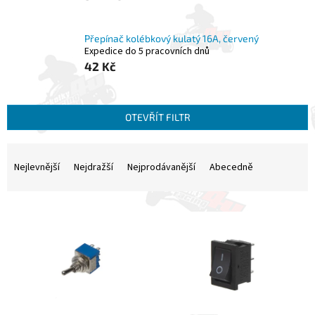
Přepínač kolébkový kulatý 16A, červený
Expedice do 5 pracovních dnů
42 Kč
OTEVŘÍT FILTR
Ř
a
Nejlevnější
Nejdražší
Nejprodávanější
Abecedně
z
e
V
n
ý
í
p
p
i
r
s
o
p
d
r
u