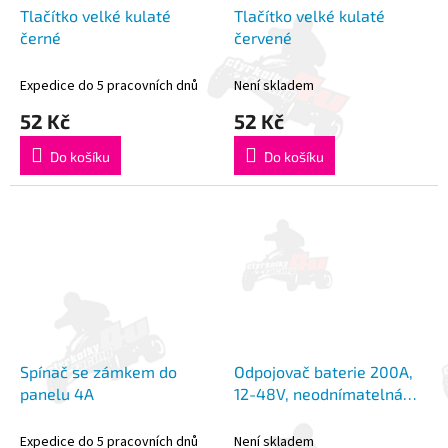
Tlačítko velké kulaté
Tlačítko velké kulaté
černé
červené
Expedice do 5 pracovních dnů
Není skladem
52 Kč
52 Kč
Do košíku
Do košíku
Spínač se zámkem do
Odpojovač baterie 200A,
panelu 4A
12-48V, neodnímatelná
klička
Expedice do 5 pracovních dnů
Není skladem