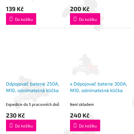
139 Kč
200 Kč
Do košíku
Do košíku
Odpojovač baterie 250A,
x Odpojovač baterie 300A,
M10, odnímatelná klička
M10, odnímatelná klička
Expedice do 5 pracovních dnů
Není skladem
230 Kč
240 Kč
Do košíku
Do košíku