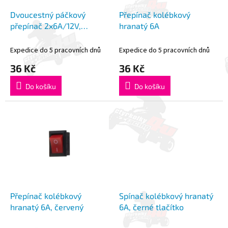
o
k
d
t
Dvoucestný páčkový
Přepínač kolébkový
u
ů
přepínač 2x6A/12V,
hranatý 6A
k
2x3A/220V
t
Expedice do 5 pracovních dnů
Expedice do 5 pracovních dnů
ů
36 Kč
36 Kč
Do košíku
Do košíku
Přepínač kolébkový
Spínač kolébkový hranatý
hranatý 6A, červený
6A, černé tlačítko