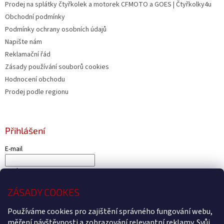
Prodej na splátky čtyřkolek a motorek CFMOTO a GOES | Čtyřkolky4u
Obchodní podmínky
Podmínky ochrany osobních údajů
Napište nám
Reklamační řád
Zásady používání souborů cookies
Hodnocení obchodu
Prodej podle regionu
Přihlášení
E-mail
Heslo
ZÁSADY COOKES
PŘIHLÁSIT SE
Nová registrace
Zapomenuté heslo
Používáme cookies pro zajištění správného fungování webu,
měření návštěvnosti a zobrazování relevantní reklamy. Svůj