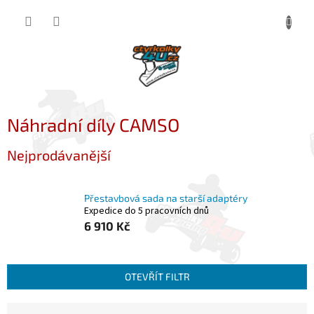
Přejít
NÁKUP
na
obsah
KOŠÍK
Náhradní díly CAMSO
Nejprodávanější
Přestavbová sada na starší adaptéry
Expedice do 5 pracovních dnů
6 910 Kč
OTEVŘÍT FILTR
Ř