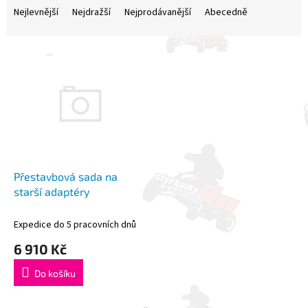
a
Nejlevnější
Nejdražší
Nejprodávanější
Abecedně
z
e
V
n
ý
í
p
p
i
r
s
o
p
d
r
u
o
k
d
t
Přestavbová sada na
u
ů
starší adaptéry
k
t
Expedice do 5 pracovních dnů
ů
6 910 Kč
Do košíku