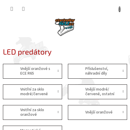
Přejít
NÁKUP
na
obsah
KOŠÍK
LED predátory
Vnější oranžové s
Příslušenství,
ECE R65
náhradní díly
Vnitřní za sklo
Vnější modré/
modré/červené
červené, ostatní
Vnitřní za sklo
Vnější oranžové
oranžové