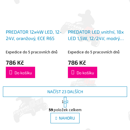
PREDATOR 12x4W LED, 12-
PREDATOR LED vnitřní, 18x
24V, oranžový, ECE R65
LED 1,5W, 12/24V, modrý,
ECE R65
Expedice do 5 pracovních dnů
Expedice do 5 pracovních dnů
786 Kč
786 Kč
Do košíku
Do košíku
NAČÍST 23 DALŠÍCH
S
1
2
t
O
r
59
položek celkem
v
á
l
NAHORU
n
á
k
d
o