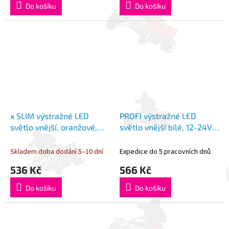
Do košíku
Do košíku
x SLIM výstražné LED
PROFI výstražné LED
světlo vnější, oranžové,
světlo vnější bílé, 12-24V,
12-24V, ECE R65
ECE R10
Skladem doba dodání 5–10 dní
Expedice do 5 pracovních dnů
536 Kč
566 Kč
Do košíku
Do košíku