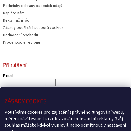
Podmínky ochrany osobních údajů
Napište nám
Reklamační řád
Zásady používání souborů cookies
Hodnocení obchodu
Prodej podle regionu
Přihlášení
E-mail
Heslo
ZÁSADY COOKES
PŘIHLÁSIT SE
Nová registrace
Zapomenuté heslo
Používáme cookies pro zajištění správného fungování webu,
měření návštěvnosti a zobrazování relevantní reklamy. Svůj
souhlas můžete kdykoliv upravit nebo odmítnout v nastavení