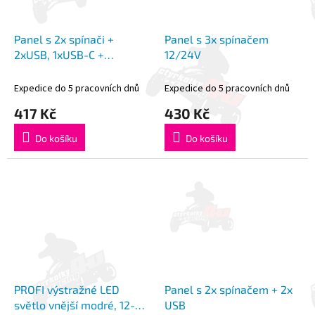
Panel s 2x spínači +
Panel s 3x spínačem
2xUSB, 1xUSB-C +
12/24V
voltmetr 12V
Expedice do 5 pracovních dnů
Expedice do 5 pracovních dnů
417 Kč
430 Kč
Do košíku
Do košíku
PROFI výstražné LED
Panel s 2x spínačem + 2x
světlo vnější modré, 12-
USB