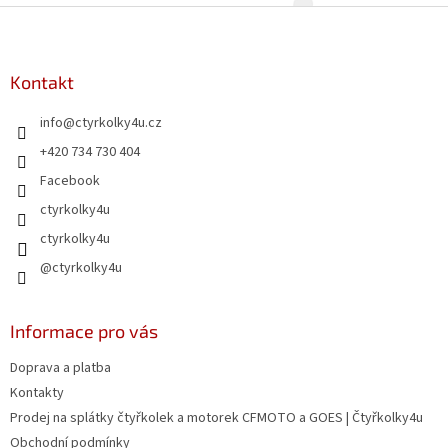
v
Z
a
á
c
á
n
í
p
í
p
a
Kontakt
r
t
v
info
@
ctyrkolky4u.cz
í
k
y
+420 734 730 404
v
Facebook
ý
p
ctyrkolky4u
i
ctyrkolky4u
s
u
@ctyrkolky4u
Informace pro vás
Doprava a platba
Kontakty
Prodej na splátky čtyřkolek a motorek CFMOTO a GOES | Čtyřkolky4u
Obchodní podmínky