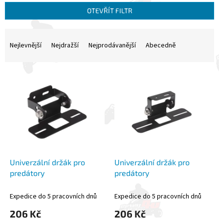
OTEVŘÍT FILTR
Ř
a
Nejlevnější
Nejdražší
Nejprodávanější
Abecedně
z
e
V
n
ý
í
p
p
i
r
s
o
p
d
r
u
o
k
d
t
Univerzální držák pro
Univerzální držák pro
u
ů
predátory
predátory
k
t
Expedice do 5 pracovních dnů
Expedice do 5 pracovních dnů
ů
206 Kč
206 Kč