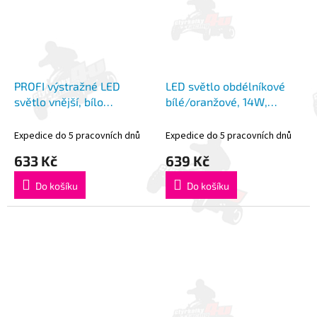
PROFI výstražné LED
LED světlo obdélníkové
světlo vnější, bílo
bílé/oranžové, 14W,
oranžové, 12-24V, ECE R10
101x127,6mm, ECE R65
Expedice do 5 pracovních dnů
Expedice do 5 pracovních dnů
633 Kč
639 Kč
Do košíku
Do košíku