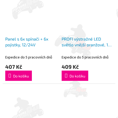
Panel s 6x spínači + 6x
PROFI výstražné LED
pojistky, 12/24V
světlo vnější oranžové, 12-
24V, ECE R65
Expedice do 5 pracovních dnů
Expedice do 5 pracovních dnů
407 Kč
409 Kč
Do košíku
Do košíku