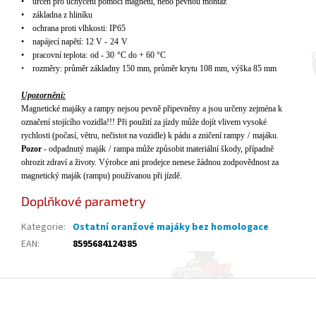
•
u
r
čen pro uchycen
í pomocí magnetu
, nebo pevnou mont
á
ž
•
z
á
kladna z hlin
í
ku
•
ochrana proti vlhkosti
:
IP6
5
•
napájecí nap
ět
í
:
12
V
-
24
V
•
pracovní teplota
:
od
-
3
0
°C
do
+
60
°C
•
rozm
ěry: průměr z
ákladny 1
50
mm, pr
ůměr krytu 108 mm, v
ý
ška 85 mm
Upozorněn
í:
Magnetické majáky a rampy nejsou pevn
ě připevněny a jsou určeny zejm
éna k
ozna
čen
í stojícího vozidla!!! P
ři použit
í za jízdy m
ůže doj
ít vlivem vysoké
rychlosti (po
čas
í, v
ětru, nečistot na vozidle) k p
ádu a zni
čen
í rampy
/
majáku.
Pozor
- odpadnutý maják
/
rampa m
ůže způsobit materi
ální
škody, př
ípadn
ě
ohrozit zdrav
í a
životy. V
ýrobce ani prodejce nenese
ž
ádnou zodpov
ědnost za
magnetick
ý maják (rampu) pou
ž
ívanou p
ři j
ízd
ě.
Doplňkové parametry
Kategorie
:
Ostatní oranžové majáky bez homologace
EAN
:
8595684124385
Z
á