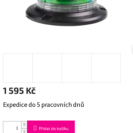
1 595 Kč
Měrná
Expedice do 5 pracovních dnů
cena:
Přidat do košíku