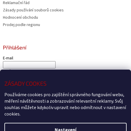
Reklamační řád
Zásady používání souborů cookies
Hodnocení obchodu
Prodej podle regionu
Přihlášení
E-mail
Heslo
ZÁSADY COOKES
PŘIHLÁSIT SE
Používáme cookies pro zajištění správného fungování webu,
Nová registrace
Zapomenuté heslo
měření návštěvnosti a zobrazování relevantní reklamy. Svůj
souhlas můžete kdykoliv upravit nebo odmítnout v nastavení
cookies.
Vytvořil Shoptet
Nastavení