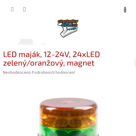
Přejít
NÁKUP
na
obsah
KOŠÍK
LED maják, 12-24V, 24xLED
zelený/oranžový, magnet
Průměrné
Neohodnoceno
Podrobnosti hodnocení
hodnocení
produktu
je
0,0
z
5
hvězdiček.