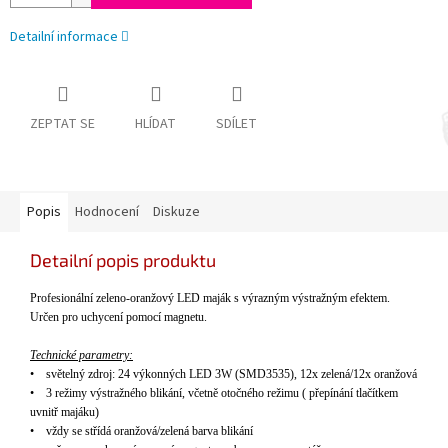
Detailní informace
ZEPTAT SE
HLÍDAT
SDÍLET
Popis
Hodnocení
Diskuze
Detailní popis produktu
Profesion
ální
zeleno-oranžov
ý LED maják s výrazným výstra
žn
ým efektem.
Ur
čen pro uchycen
í pomocí magnetu
.
Technické parametry:
•
sv
ěteln
ý zdroj:
24
výkonných LED
3W (SMD3535), 12x zelen
á
/12x oranžov
á
•
3 režimy v
ý
stražn
é
ho blik
á
n
í
, včetně otočn
é
ho režimu ( přep
í
n
á
n
í
tlač
í
tkem
uvnitř maj
á
ku)
•
vždy se stř
í
d
á
oranžov
á
/zelen
á
barva blik
á
n
í