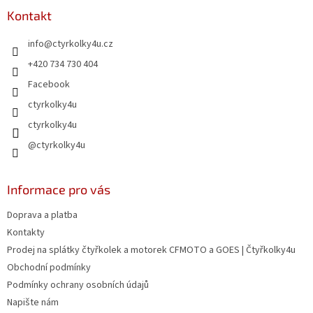
p
a
Kontakt
t
info
@
ctyrkolky4u.cz
í
+420 734 730 404
Facebook
ctyrkolky4u
ctyrkolky4u
@ctyrkolky4u
Informace pro vás
Doprava a platba
Kontakty
Prodej na splátky čtyřkolek a motorek CFMOTO a GOES | Čtyřkolky4u
Obchodní podmínky
Podmínky ochrany osobních údajů
Napište nám