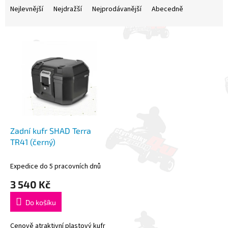
a
Nejlevnější
Nejdražší
Nejprodávanější
Abecedně
z
e
V
n
ý
í
p
p
i
r
s
o
p
d
r
u
o
k
d
t
Zadní kufr SHAD Terra
u
ů
TR41 (černý)
k
t
Expedice do 5 pracovních dnů
ů
3 540 Kč
Do košíku
Cenově atraktivní plastový kufr