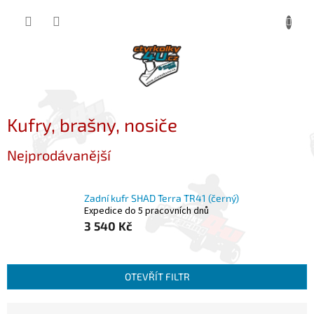
Přejít
NÁKUP
na
obsah
KOŠÍK
Kufry, brašny, nosiče
Nejprodávanější
Zadní kufr SHAD Terra TR41 (černý)
Expedice do 5 pracovních dnů
3 540 Kč
OTEVŘÍT FILTR
Ř