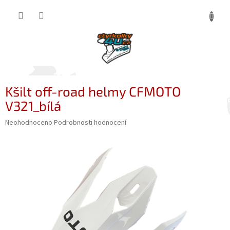
Přejít
NÁKUP
na
obsah
KOŠÍK
Kšilt off-road helmy CFMOTO
V321_bílá
Průměrné
Neohodnoceno
Podrobnosti hodnocení
hodnocení
produktu
je
0,0
z
5
hvězdiček.