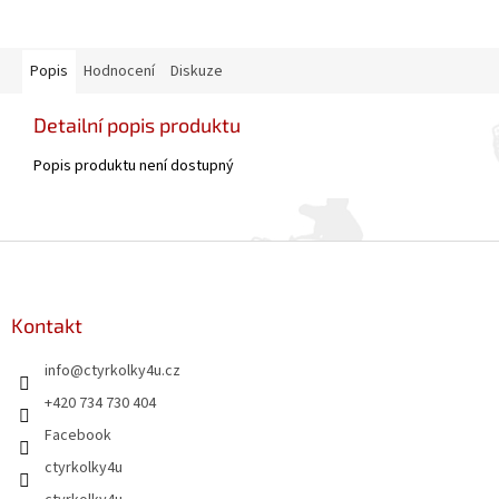
Popis
Hodnocení
Diskuze
Detailní popis produktu
Popis produktu není dostupný
Z
á
p
a
Kontakt
t
info
@
ctyrkolky4u.cz
í
+420 734 730 404
Facebook
ctyrkolky4u