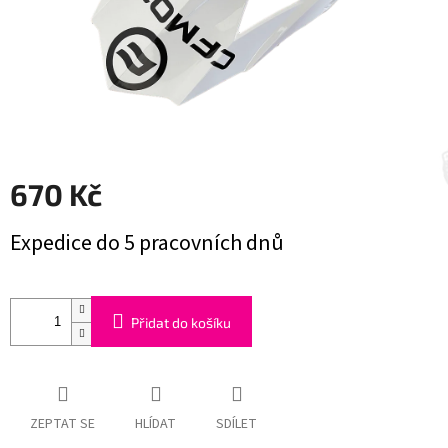
670 Kč
Měrná
Expedice do 5 pracovních dnů
cena:
Přidat do košíku
ZEPTAT SE
HLÍDAT
SDÍLET