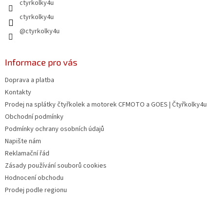
ctyrkolky4u
v
ctyrkolky4u
ý
p
@ctyrkolky4u
i
s
u
Informace pro vás
Doprava a platba
Kontakty
Prodej na splátky čtyřkolek a motorek CFMOTO a GOES | Čtyřkolky4u
Obchodní podmínky
Podmínky ochrany osobních údajů
Napište nám
Reklamační řád
Zásady používání souborů cookies
Hodnocení obchodu
Prodej podle regionu