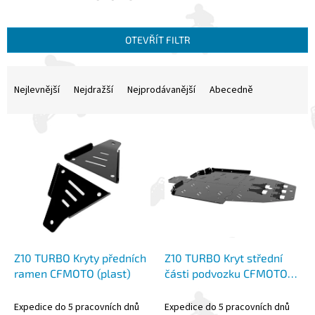
OTEVŘÍT FILTR
Ř
a
Nejlevnější
Nejdražší
Nejprodávanější
Abecedně
z
e
V
n
ý
í
p
p
i
r
s
o
p
d
r
u
o
k
d
t
Z10 TURBO Kryty předních
Z10 TURBO Kryt střední
u
ů
ramen CFMOTO (plast)
části podvozku CFMOTO
k
(plast)
t
Expedice do 5 pracovních dnů
Expedice do 5 pracovních dnů