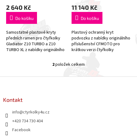
ů
2 640 Kč
11 140 Kč
Do košíku
Do košíku
Samostatné plastové kryty
Plastový ochranný kryt
předních ramen pro čtyřkolky
podvozku z nabídky originálního
Gladiator Z10 TURBO a Z10
příslušenství CFMOTO pro
TURBO XL z nabídky originálního
krátkou verzi čtyřkolky
příslušenství CFMOTO. Pro
Gladiator Z10 TURBO. Pro
kompletní ochranu stroje
maximální ochranu stroje
2
položek celkem
O
doporučujeme...
doporučujeme dokoupit...
v
l
Z
á
á
d
p
a
a
Kontakt
c
t
í
info
@
ctyrkolky4u.cz
í
p
r
+420 734 730 404
v
Facebook
k
y