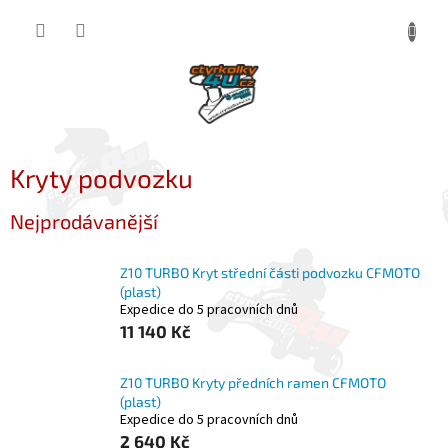
Přejít
NÁKUP
na
obsah
KOŠÍK
Kryty podvozku
Nejprodávanější
Z10 TURBO Kryt střední části podvozku CFMOTO
(plast)
Expedice do 5 pracovních dnů
11 140 Kč
Z10 TURBO Kryty předních ramen CFMOTO
(plast)
Expedice do 5 pracovních dnů
2 640 Kč