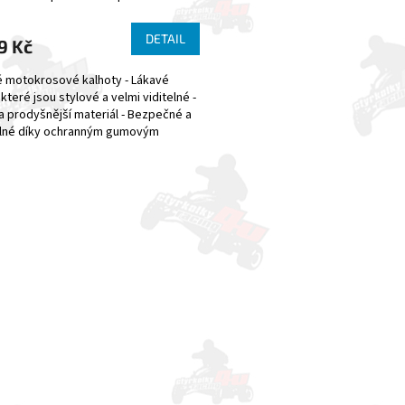
DETAIL
9 Kč
 motokrosové kalhoty - Lákavé
které jsou stylové a velmi viditelné -
a prodyšnější materiál - Bezpečné a
lné díky ochranným gumovým
( na...
O
v
l
á
d
a
c
í
p
r
v
k
y
v