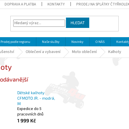
DOPRAVA A PLATBA
KONTAKTY
PRODEJ NA SPLÁTKY ČTYŘKOLE
HLEDAT
Prodej podle regionu
Naše služby
Novinky
O NÁS
Kontakt
lušenství
Oblečení a vybavení
Moto oblečení
Kalhoty
hoty
odávanější
Dětské kalhoty
CFMOTO JR. - modrá,
M
Expedice do 5
pracovních dnů
1 999 Kč