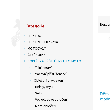
n
e
l
Ř
Přeskočit
a
Nejlev
Kategorie
kategorie
z
e
ELEKTRO
V
n
ELEKTRO+LED světla
ý
í
MOTOCYKLY
p
p
ČTYŘKOLKY
i
r
s
DOPLŇKY A PŘÍSLUŠENSTVÍ CFMOTO
o
p
d
Příslušenství
r
u
Pracovní příslušenství
o
k
Oblečení a vybavení
d
t
Helmy, brýle
u
ů
Sety
Dětsk
k
modr
t
Volnočasové oblečení
ů
Moto oblečení