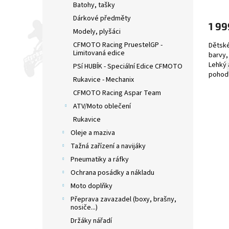
Batohy, tašky
Dárkové předměty
1 99
Modely, plyšáci
CFMOTO Racing PruestelGP -
Dětské
Limitovaná edice
barvy, 
Lehký 
PSí HUBÍK - Speciální Edice CFMOTO
pohod
Rukavice - Mechanix
prvkům 
CFMOTO Racing Aspar Team
ATV/Moto oblečení
Rukavice
Oleje a maziva
Tažná zařízení a navijáky
Pneumatiky a ráfky
Ochrana posádky a nákladu
Moto doplňky
Přeprava zavazadel (boxy, brašny,
nosiče...)
Držáky nářadí