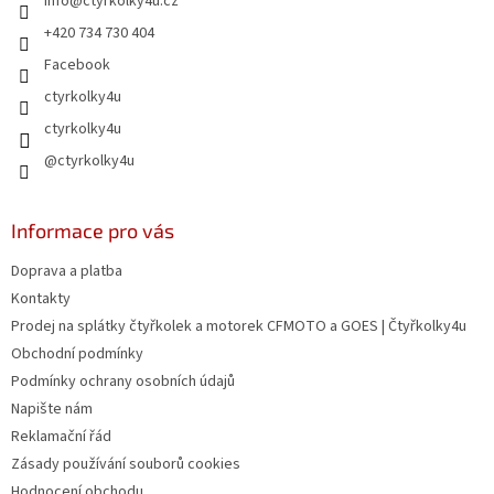
info
@
ctyrkolky4u.cz
í
p
r
+420 734 730 404
v
Facebook
k
y
ctyrkolky4u
v
ctyrkolky4u
ý
p
@ctyrkolky4u
i
s
u
Informace pro vás
Doprava a platba
Kontakty
Prodej na splátky čtyřkolek a motorek CFMOTO a GOES | Čtyřkolky4u
Obchodní podmínky
Podmínky ochrany osobních údajů
Napište nám
Reklamační řád
Zásady používání souborů cookies
Hodnocení obchodu