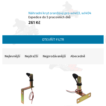
Náhradní kryt oranžový pro wl403, wl404
Expedice do 5 pracovních dnů
261 Kč
OTEVŘÍT FILTR
Ř
a
Nejlevnější
Nejdražší
Nejprodávanější
Abecedně
z
e
V
n
ý
í
p
p
i
r
s
o
p
d
r
u