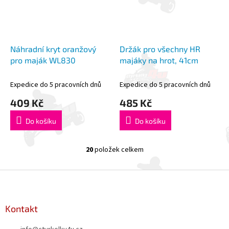
Náhradní kryt oranžový
Držák pro všechny HR
pro maják WL830
majáky na hrot, 41cm
Expedice do 5 pracovních dnů
Expedice do 5 pracovních dnů
409 Kč
485 Kč
Do košíku
Do košíku
20
položek celkem
O
v
l
Z
á
á
d
p
a
a
Kontakt
c
t
í