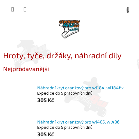
Přejít
NÁKUP
na
obsah
KOŠÍK
Hroty, tyče, držáky, náhradní díly
Nejprodávanější
Náhradní kryt oranžový pro wl184, wl184fix
Expedice do 5 pracovních dnů
305 Kč
Náhradní kryt oranžový pro wl405, wl406
Expedice do 5 pracovních dnů
305 Kč