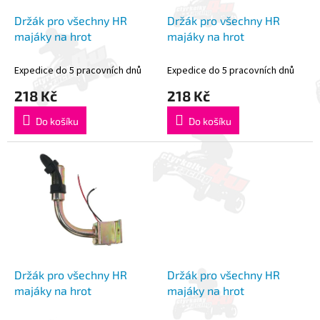
o
k
d
t
Držák pro všechny HR
Držák pro všechny HR
u
ů
majáky na hrot
majáky na hrot
k
t
Expedice do 5 pracovních dnů
Expedice do 5 pracovních dnů
ů
218 Kč
218 Kč
Do košíku
Do košíku
Držák pro všechny HR
Držák pro všechny HR
majáky na hrot
majáky na hrot