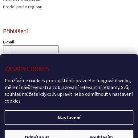
Prodej podle regionu
Přihlášení
E-mail
Heslo
ZÁSADY COOKES
PŘIHLÁSIT SE
Nová registrace
Zapomenuté heslo
Používáme cookies pro zajištění správného fungování webu,
měření návštěvnosti a zobrazování relevantní reklamy. Svůj
souhlas můžete kdykoliv upravit nebo odmítnout v nastavení
cookies.
Vytvořil Shoptet
Nastavení
Copyright 2026
Čtyřkolky4U - Prodej a servis čtyřkolek Kryry
.
Všechna práva vyhrazena.
Upravit nastavení cookies
Odmítnout
Souhlasím
Webdesign by
BEOM.cz
.