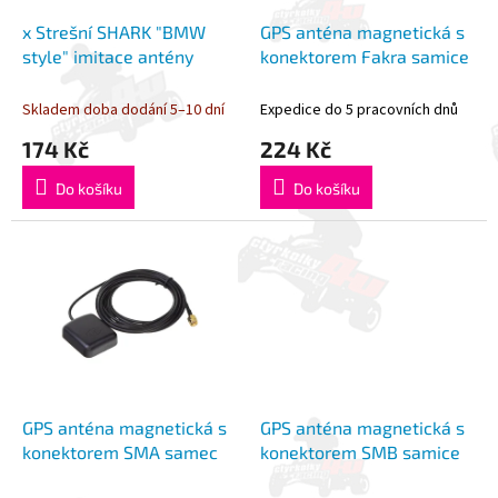
o
k
d
t
x Strešní SHARK "BMW
GPS anténa magnetická s
u
ů
style" imitace antény
konektorem Fakra samice
k
t
Skladem doba dodání 5–10 dní
Expedice do 5 pracovních dnů
ů
174 Kč
224 Kč
Do košíku
Do košíku
GPS anténa magnetická s
GPS anténa magnetická s
konektorem SMA samec
konektorem SMB samice