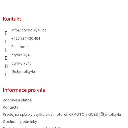
á
á
d
p
a
a
Kontakt
c
t
í
info
@
ctyrkolky4u.cz
í
p
r
+420 734 730 404
v
Facebook
k
y
ctyrkolky4u
v
ctyrkolky4u
ý
p
@ctyrkolky4u
i
s
u
Informace pro vás
Doprava a platba
Kontakty
Prodej na splátky čtyřkolek a motorek CFMOTO a GOES | Čtyřkolky4u
Obchodní podmínky