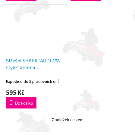
Střešní SHARK "AUDI-VW
style" anténa
AM/FM+GPS+GSM Roka
Expedice do 5 pracovních dnů
595 Kč
Do košíku
7
položek celkem
O
v
l
Z