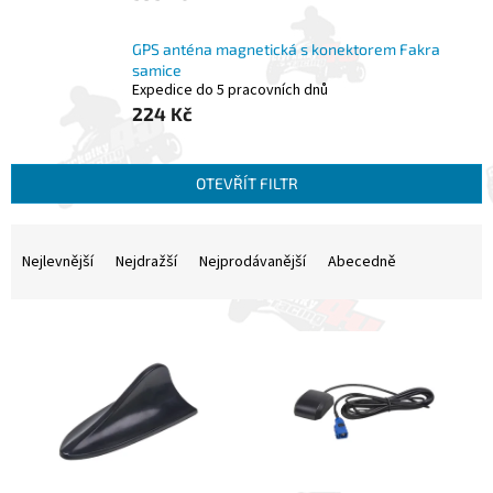
GPS anténa magnetická s konektorem Fakra
samice
Expedice do 5 pracovních dnů
224 Kč
OTEVŘÍT FILTR
Ř
a
Nejlevnější
Nejdražší
Nejprodávanější
Abecedně
z
e
V
n
ý
í
p
p
i
r
s
o
p
d
r
u