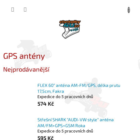
Přejít
NÁKUP
na
obsah
KOŠÍK
GPS antény
Nejprodávanější
FLEX 60° anténa AM-FM/GPS, délka prutu
17,5cm, Fakra
Expedice do 5 pracovních dnů
574 Kč
Střešní SHARK "AUDI-VW style" anténa
AM/FM+GPS+GSM Roka
Expedice do 5 pracovních dnů
595 Kč