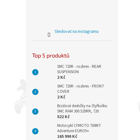
Sledovat na Instagramu
Top 5 produktů
SMC 720R - rozkres - REAR
SUSPENSION
2 Kč
SMC 720R - rozkres - FRONT
COVER
2 Kč
Brzdové destičky na čtyřkolku
SMC RAM 300 520RR, 720
522 Kč
Motocykl CFMOTO 700MT
Adventure EURO5+
165 990 Kč