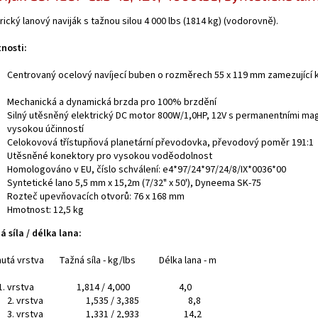
rický lanový naviják s tažnou silou 4 000 lbs (1814 kg) (vodorovně).
tnosti:
Centrovaný ocelový navíjecí buben o rozměrech 55 x 119 mm zamezující k
Mechanická a dynamická brzda pro 100% brzdění
Silný utěsněný elektrický DC motor 800W/1,0HP, 12V s permanentními ma
vysokou účinností
Celokovová třístupňová planetární převodovka, převodový poměr 191:1
Utěsněné konektory pro vysokou voděodolnost
Homologováno v EU, číslo schválení: e4*97/24*97/24/8/IX*0036*00
Syntetické lano 5,5 mm x 15,2m (7/32" x 50'), Dyneema SK-75
Rozteč upevňovacích otvorů: 76 x 168 mm
Hmotnost:
12,5 kg
á síla / délka lana:
nutá vrstva Tažná síla - kg/lbs Délka lana - m
vrstva 1,814 / 4,000 4,0
2. vrstva 1,535 / 3,385 8,8
3. vrstva 1,331 / 2,933 14,2