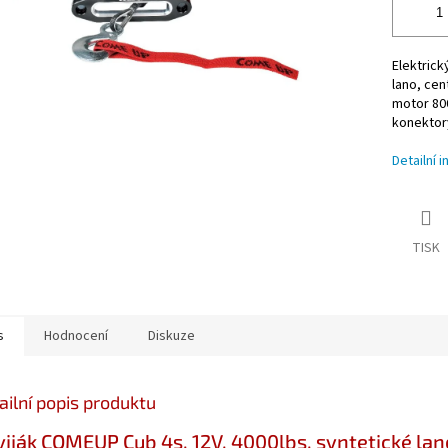
Elektrick
lano, cen
motor 80
konektory
Detailní 
TISK
s
Hodnocení
Diskuze
ailní popis produktu
iják COMEUP Cub 4s, 12V, 4000lbs, syntetické lan