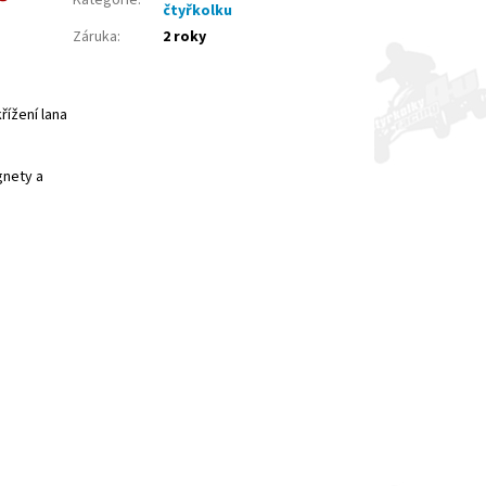
Kategorie
:
čtyřkolku
Záruka
:
2 roky
řížení lana
gnety a