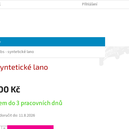
K A MOTOREK CFMOTO A GOES | ČTYŘKOLKY4U
Přihlášení
OBCHODNÍ PODMÍNKY
NÁKUPNÍ
Prázdný košík
KOŠÍK
y
bs - syntetické lano
yntetické lano
00 Kč
em do 3 pracovních dnů
oručit do:
11.8.2026