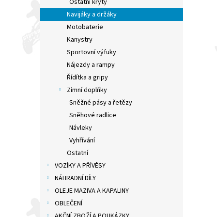
Ostatní kryty
Navijáky a držáky
Motobaterie
Kanystry
Sportovní výfuky
Nájezdy a rampy
Řídítka a gripy
Zimní doplňky
Sněžné pásy a řetězy
Sněhové radlice
Návleky
Vyhřívání
Ostatní
VOZÍKY A PŘÍVĚSY
NÁHRADNÍ DÍLY
OLEJE MAZIVA A KAPALINY
OBLEČENÍ
AKČNÍ ZBOŽÍ A POUKÁZKY