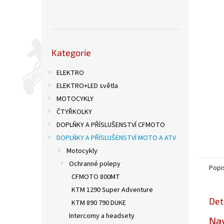
n
e
l
Přeskočit
Kategorie
kategorie
ELEKTRO
ELEKTRO+LED světla
MOTOCYKLY
ČTYŘKOLKY
DOPLŇKY A PŘÍSLUŠENSTVÍ CFMOTO
DOPLŇKY A PŘÍSLUŠENSTVÍ MOTO A ATV
Motocykly
Ochranné polepy
Popi
CFMOTO 800MT
KTM 1290 Super Adventure
Det
KTM 890 790 DUKE
Intercomy a headsety
Nav