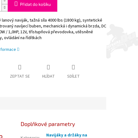
Přidat do košíku
ý lanový naviják, tažná síla 4000 lbs (1800 kg), syntetické
trovaný navíjecí buben, mechanická i dynamická brzda, DC
0W / 1,0HP, 12V, třístupňová převodovka, utěsněné
, ovládání na řídítkách
informace
ZEPTAT SE
HLÍDAT
SDÍLET
Doplňkové parametry
o
Navijáky a držáky na