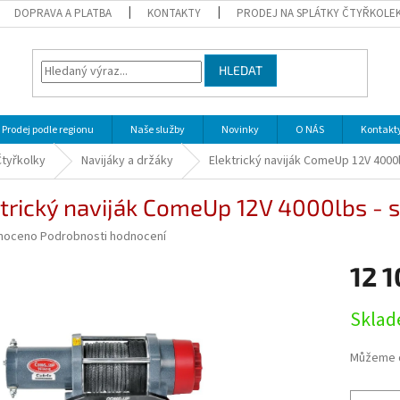
DOPRAVA A PLATBA
KONTAKTY
PRODEJ NA SPLÁTKY ČTYŘKOLE
HLEDAT
Prodej podle regionu
Naše služby
Novinky
O NÁS
Kontakt
Čtyřkolky
Navijáky a držáky
Elektrický naviják ComeUp 12V 4000l
trický naviják ComeUp 12V 4000lbs - s
né
noceno
Podrobnosti hodnocení
ní
12 1
u
Měrná
Sklad
cena:
ek.
Můžeme d