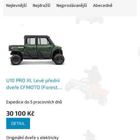
a
Nejlevnější
Nejdražší
Nejprodávanější
Abecedně
z
e
V
n
ý
í
p
p
i
r
s
o
p
d
r
u
o
k
d
t
U10 PRO XL Levé přední
u
ů
dveře CFMOTO (Forest
k
Green)
t
Expedice do 5 pracovních dnů
ů
30 100 Kč
DETAIL
Originální dveře s elektricky