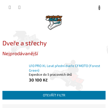
Přejít
NÁKUP
na
obsah
KOŠÍK
Dveře a střechy
Nejprodávanější
U10 PRO XL Levé přední dveře CFMOTO (Forest
Green)
Expedice do 5 pracovních dnů
30 100 Kč
OTEVŘÍT FILTR
Ř