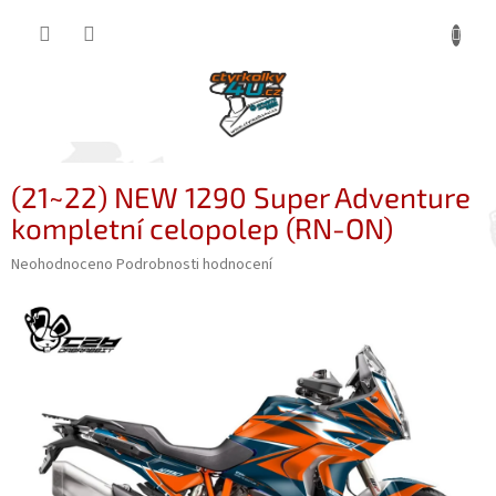
Přejít
NÁKUP
na
obsah
KOŠÍK
(21~22) NEW 1290 Super Adventure
kompletní celopolep (RN-ON)
Průměrné
Neohodnoceno
Podrobnosti hodnocení
hodnocení
produktu
je
0,0
z
5
hvězdiček.