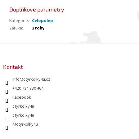
Doplňkové parametry
Kategorie
:
Celopolep
Záruka
:
2 roky
Z
á
p
a
Kontakt
t
info
@
ctyrkolky4u.cz
í
+420 734 730 404
Facebook
ctyrkolky4u
ctyrkolky4u
@ctyrkolky4u