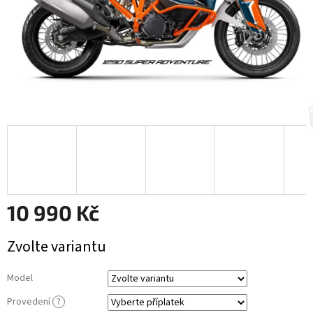
10 990 Kč
Měrná
Zvolte variantu
cena:
Model
Provedení
?