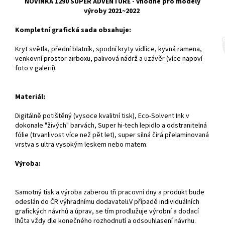
NOVINKA 1290 SUPER ADVENTURE - vhodné pro modely
výroby 2021~2022
Kompletní grafická sada obsahuje:
Kryt světla, přední blatník, spodní kryty vidlice, kyvná ramena,
venkovní prostor airboxu, palivová nádrž a uzávěr (více napoví
foto v galerii).
Materiál:
Digitálně potištěný (vysoce kvalitní tisk), Eco-Solvent Ink v
dokonale "živých" barvách, Super hi-tech lepidlo a odstranitelná
fólie (trvanlivost více než pět let), super silná čirá přelaminovaná
vrstva s ultra vysokým leskem nebo matem.
Výroba:
Samotný tisk a výroba zaberou tři pracovní dny a produkt bude
odeslán do ČR výhradnímu dodavateli.V případě individuálních
grafických návrhů a úprav, se tím prodlužuje výrobní a dodací
lhůta vždy dle konečného rozhodnutí a odsouhlasení návrhu.