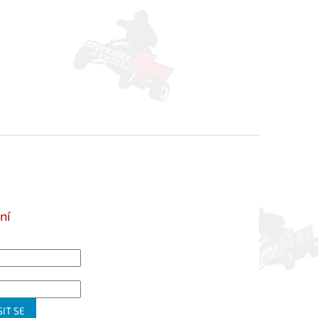
ní
IT SE