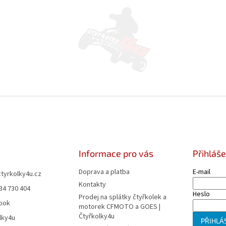
Informace pro vás
Přihláše
Doprava a platba
E-mail
ctyrkolky4u.cz
Kontakty
34 730 404
Heslo
Prodej na splátky čtyřkolek a
ook
motorek CFMOTO a GOES |
Čtyřkolky4u
lky4u
PŘIHLÁS