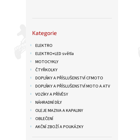
n
e
l
Přeskočit
Kategorie
kategorie
ELEKTRO
ELEKTRO+LED světla
MOTOCYKLY
ČTYŘKOLKY
DOPLŇKY A PŘÍSLUŠENSTVÍ CFMOTO
DOPLŇKY A PŘÍSLUŠENSTVÍ MOTO A ATV
VOZÍKY A PŘÍVĚSY
NÁHRADNÍ DÍLY
OLEJE MAZIVA A KAPALINY
OBLEČENÍ
AKČNÍ ZBOŽÍ A POUKÁZKY