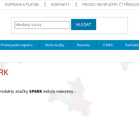
DOPRAVA A PLATBA
KONTAKTY
PRODEJ NA SPLÁTKY ČTYŘKOLE
HLEDAT
Prodej podle regionu
Naše služby
Novinky
O NÁS
Kontakt
RK
rodukty značky
SPARK
nebyly nalezeny...