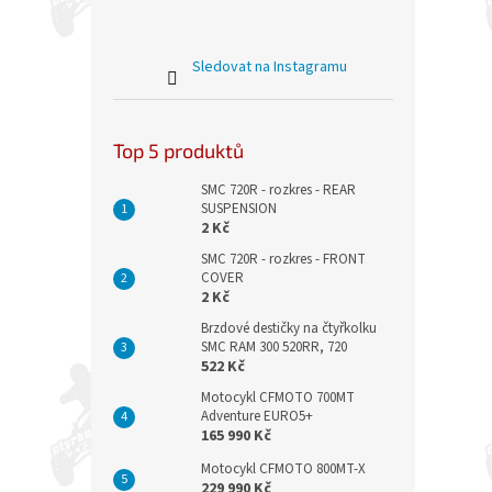
Sledovat na Instagramu
Top 5 produktů
SMC 720R - rozkres - REAR
SUSPENSION
2 Kč
SMC 720R - rozkres - FRONT
COVER
2 Kč
Brzdové destičky na čtyřkolku
SMC RAM 300 520RR, 720
522 Kč
Motocykl CFMOTO 700MT
Adventure EURO5+
165 990 Kč
Motocykl CFMOTO 800MT-X
229 990 Kč