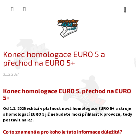
Přejít
NÁKUP
na
obsah
KOŠÍK
Konec homologace EURO 5 a
přechod na EURO 5+
3.12.2024
Konec homologace EURO 5, přechod na EURO
5+
Od 1.1. 2025 vchází v platnost nová homologace EURO 5+ a stroje
s homologací EURO 5 již nebudete moci přihlásit k provozu, tedy
postavit na RZ.
Co to znamená a pro koho je tato informace důležitá?