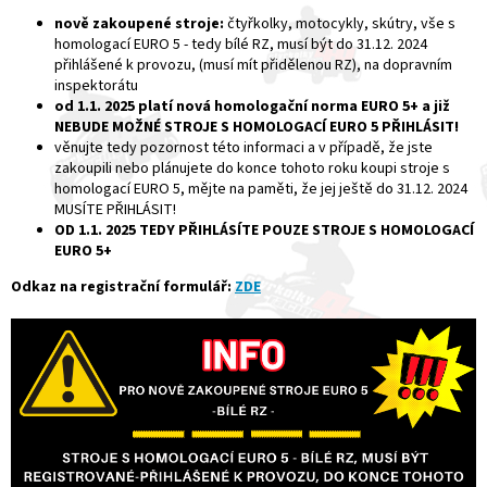
nově zakoupené stroje:
čtyřkolky, motocykly, skútry, vše s
homologací EURO 5 - tedy bílé RZ, musí být do 31.12. 2024
přihlášené k provozu, (musí mít přidělenou RZ), na dopravním
inspektorátu
od 1.1. 2025 platí nová homologační norma EURO 5+ a již
NEBUDE MOŽNÉ STROJE S HOMOLOGACÍ EURO 5 PŘIHLÁSIT!
věnujte tedy pozornost této informaci a v případě, že jste
zakoupili nebo plánujete do konce tohoto roku koupi stroje s
homologací EURO 5, mějte na paměti, že jej ještě do 31.12. 2024
MUSÍTE PŘIHLÁSIT!
OD 1.1. 2025 TEDY PŘIHLÁSÍTE POUZE STROJE S HOMOLOGACÍ
EURO 5+
Odkaz na registrační formulář:
ZDE