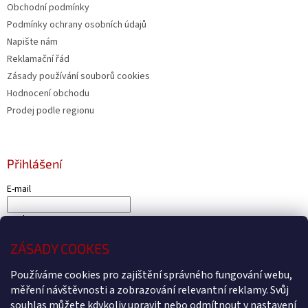
Obchodní podmínky
Podmínky ochrany osobních údajů
Napište nám
Reklamační řád
Zásady používání souborů cookies
Hodnocení obchodu
Prodej podle regionu
Přihlášení
E-mail
Heslo
ZÁSADY COOKES
PŘIHLÁSIT SE
Nová registrace
Zapomenuté heslo
Používáme cookies pro zajištění správného fungování webu,
měření návštěvnosti a zobrazování relevantní reklamy. Svůj
souhlas můžete kdykoliv upravit nebo odmítnout v nastavení