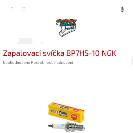
Přejít
NÁKUP
na
obsah
KOŠÍK
Zapalovací svíčka BP7HS-10 NGK
Průměrné
Neohodnoceno
Podrobnosti hodnocení
hodnocení
produktu
je
0,0
z
5
hvězdiček.