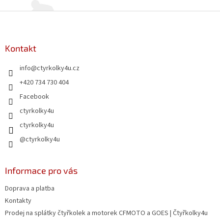
Z
á
p
a
Kontakt
t
info
@
ctyrkolky4u.cz
í
+420 734 730 404
Facebook
ctyrkolky4u
ctyrkolky4u
@ctyrkolky4u
Informace pro vás
Doprava a platba
Kontakty
Prodej na splátky čtyřkolek a motorek CFMOTO a GOES | Čtyřkolky4u