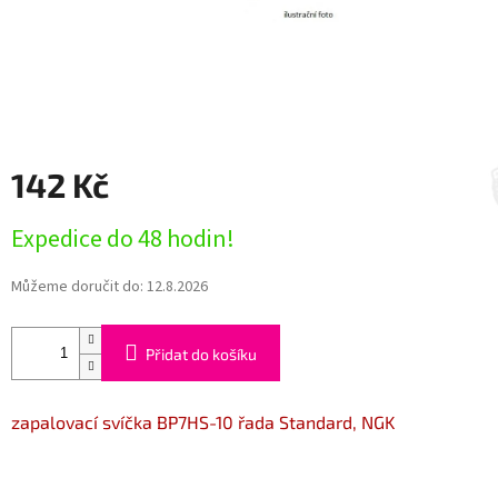
142 Kč
Měrná
Expedice do 48 hodin!
cena:
Můžeme doručit do:
12.8.2026
Přidat do košíku
zapalovací svíčka BP7HS-10 řada Standard, NGK