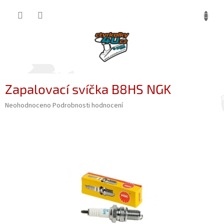
Přejít
NÁKUP
na
obsah
KOŠÍK
Zapalovací svíčka B8HS NGK
Průměrné
Neohodnoceno
Podrobnosti hodnocení
hodnocení
produktu
je
0,0
z
5
hvězdiček.