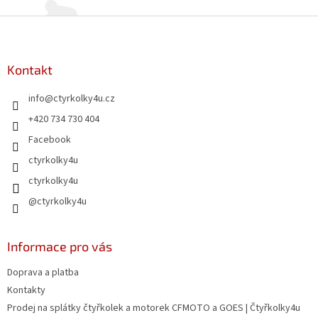
Z
á
p
a
Kontakt
t
info
@
ctyrkolky4u.cz
í
+420 734 730 404
Facebook
ctyrkolky4u
ctyrkolky4u
@ctyrkolky4u
Informace pro vás
Doprava a platba
Kontakty
Prodej na splátky čtyřkolek a motorek CFMOTO a GOES | Čtyřkolky4u