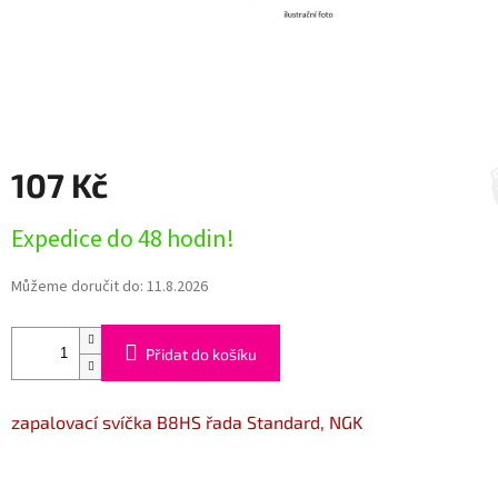
107 Kč
Měrná
Expedice do 48 hodin!
cena:
Můžeme doručit do:
11.8.2026
Přidat do košíku
zapalovací svíčka B8HS řada Standard, NGK