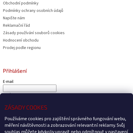
Obchodní podmínky
Podmínky ochrany osobních údajů
Napište nám
Reklamační řád
Zásady používání souborů cookies
Hodnocení obchodu
Prodej podle regionu
Přihlášení
E-mail
Heslo
ZÁSADY COOKES
PŘIHLÁSIT SE
Nová registrace
Zapomenuté heslo
Používáme cookies pro zajištění správného fungování webu,
měření návštěvnosti a zobrazování relevantní reklamy. Svůj
souhlas můžete kdykoliv upravit nebo odmítnout v nastavení