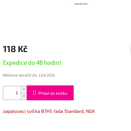
118 Kč
Měrná
Expedice do 48 hodin!
cena:
Můžeme doručit do:
10.8.2026
Přidat do košíku
zapalovací svíčka B7HS řada Standard, NGK