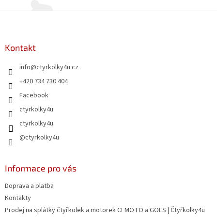
Z
á
p
a
Kontakt
t
info
@
ctyrkolky4u.cz
í
+420 734 730 404
Facebook
ctyrkolky4u
ctyrkolky4u
@ctyrkolky4u
Informace pro vás
Doprava a platba
Kontakty
Prodej na splátky čtyřkolek a motorek CFMOTO a GOES | Čtyřkolky4u