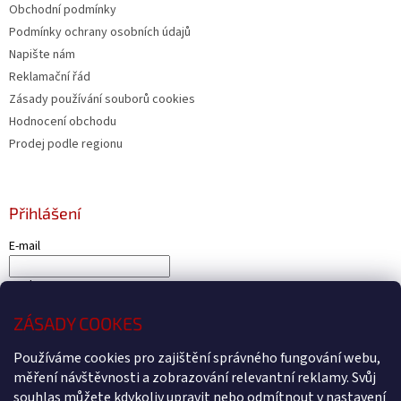
Obchodní podmínky
Podmínky ochrany osobních údajů
Napište nám
Reklamační řád
Zásady používání souborů cookies
Hodnocení obchodu
Prodej podle regionu
Přihlášení
E-mail
Heslo
ZÁSADY COOKES
PŘIHLÁSIT SE
Nová registrace
Zapomenuté heslo
Používáme cookies pro zajištění správného fungování webu,
měření návštěvnosti a zobrazování relevantní reklamy. Svůj
souhlas můžete kdykoliv upravit nebo odmítnout v nastavení