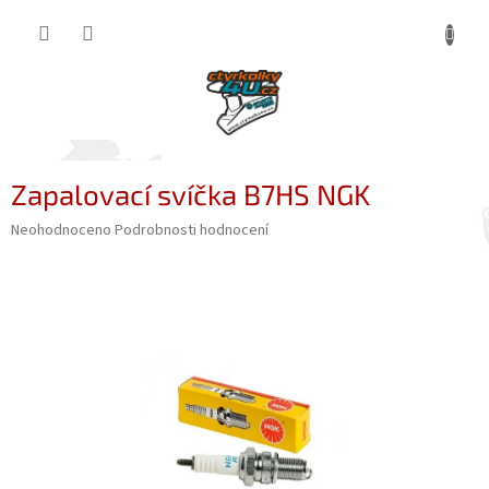
Přejít
NÁKUP
na
obsah
KOŠÍK
Zapalovací svíčka B7HS NGK
Průměrné
Neohodnoceno
Podrobnosti hodnocení
hodnocení
produktu
je
0,0
z
5
hvězdiček.